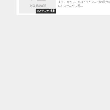
ます。 確かにこれはどうかな… 僕の場合
にしませんが… 施...
※Aランク以上