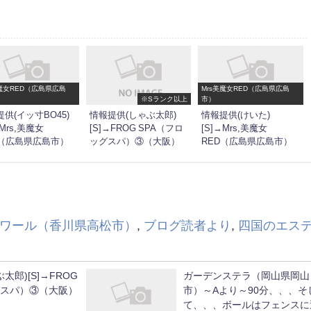
美魔女RED（広島県広島
Mrs美魔女RED（広島県広島
※Sランク以上
市）
供(イッ寸BO45)
情報提供(しゃぶ太郎)
情報提供(けいた)
→Mrs,美魔女
[S]→FROG SPA（フロ
[S]→Mrs,美魔女
D（広島県広島市）
ッグスパ）③（大阪）
RED（広島県広島市）
ワール（香川県高松市）
,
ブログ読者より
,
四国のエス
太郎)[S]→FROG
ガーデンステラ（岡山県岡山
グスパ）③（大阪）
市）～Aより～90分、、、そ
て、、、ボールはフェンスに