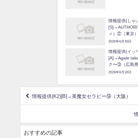
情報提供(しゃ
[S]→AUTHO
ィ）②（東京
2026年6月30日
情報提供(イッ寸
[A]→Agate 
ク〜③（広島
2026年6月18日
情報提供(K2)[B]→美魔女セラピー⑨（大阪）
情
おすすめの記事