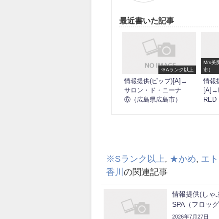
最近書いた記事
Mrs
※Aランク以上
市）
情報提供(ピップ)[A]→
情報提
サロン・ド・ニーナ
[A]
⑥（広島県広島市）
RE
※Sランク以上
,
★かめ
,
エト
香川
の関連記事
情報提供(しゃぶ
SPA（フロッ
2026年7月27日