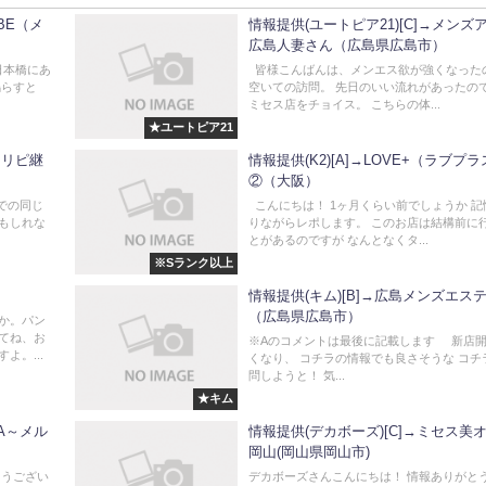
YBE（メ
情報提供(ユートピア21)[C]→メンズ
広島人妻さん（広島県広島市）
日本橋にあ
皆様こんばんは、メンエス欲が強くなった
鳴らすと
空いての訪問。 先日のいい流れがあったの
ミセス店をチョイス。 こちらの体...
★ユートピア21
り～リピ継
情報提供(K2)[A]→LOVE+（ラブプ
②（大阪）
阪での同じ
こんにちは！ 1ヶ月くらい前でしょうか 記
もしれな
りながらレポします。 このお店は結構前に
とがあるのですが なんとなくタ...
※Sランク以上
情報提供(キム)[B]→広島メンズエス
（広島県広島市）
か。パン
てね、お
※Aのコメントは最後に記載します 新店
よ。...
くなり、 コチラの情報でも良さそうな コチ
問しようと！ 気...
★キム
PA～メル
情報提供(デカボーズ)[C]→ミセス美
岡山(岡山県岡山市)
とうござい
デカボーズさんこんにちは！ 情報ありがと