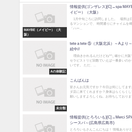
情報提供(ゴンザレス)[C]→spa MA
イビー）（大阪）
1月中旬ごろに訪問しました。 場所は
るマンションで、 時間通りにチャイムを
「ハー...
MAYBE（メイビー）（大
阪）
tete a tete ⑤（大阪北浜）～Aよ
続中//
理由きかれるんだけどね^^;; 確かに大
セラピストリピ回数でいえば一番多いのか
いです。 ただ、...
Aの体験記
こんばんは
皆さんお元気ですか？今日は何にしてます
ダ店に来てくれますか？身体はらくらくし
願いしますよろしくね。お待ちしております
未分類
情報提供(とろろいも)[C]→Merci S
シースパ～(広島県広島市)
とろろいもさんこんにちは！ 情報ありが