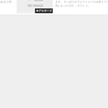
はあまり気
ます。 やっぱりセラピストレベルは高そうで
気になったのが… オプショ...
★デカボーズ