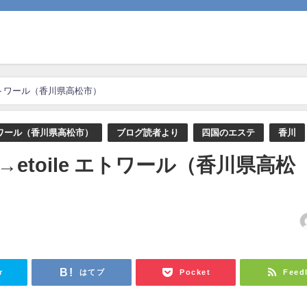
e エトワール（香川県高松市）
ワール（香川県高松市）
ブログ読者より
四国のエステ
香川
]→etoile エトワール（香川県高松
日
r
はてブ
Pocket
Feed