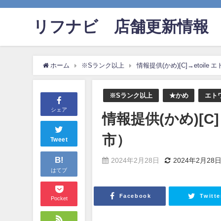
リフナビ®店舗更新情報
ホーム
※Sランク以上
情報提供(かめ)[C]→etoil
※Sランク以上
★かめ
エト
シェア
情報提供(かめ)[C
市）
Tweet
B!
2024年2月28日
2024年2月28
はてブ
Facebook
Twitte
Pocket