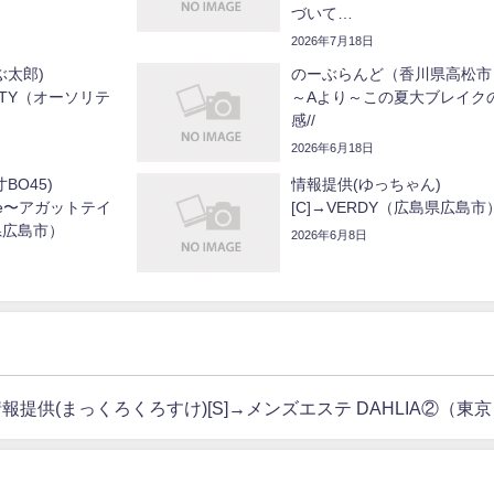
づいて…
2026年7月18日
ぶ太郎)
のーぶらんど（香川県高松市
RITY（オーソリテ
～Aより～この夏大ブレイク
）
感//
2026年6月18日
BO45)
情報提供(ゆっちゃん)
take〜アガットテイ
[C]→VERDY（広島県広島市
県広島市）
2026年6月8日
報提供(まっくろくろすけ)[S]→メンズエステ DAHLIA②（東