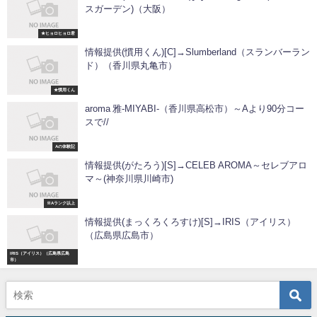
スガーデン)（大阪）
★ヒョロヒョロ君
情報提供(慣用くん)[C]→Slumberland（スランバーラン
ド）（香川県丸亀市）
★慣用くん
aroma 雅-MIYABI-（香川県高松市）～Aより90分コー
スで//
Aの体験記
情報提供(がたろう)[S]→CELEB AROMA～セレブアロ
マ～(神奈川県川崎市)
※Aランク以上
情報提供(まっくろくろすけ)[S]→IRIS（アイリス）
（広島県広島市）
IRIS（アイリス）（広島県広島
市）