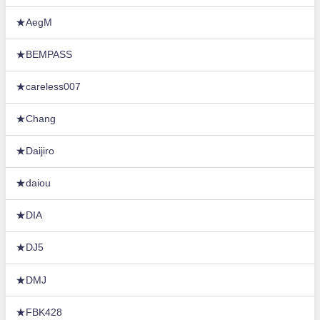
★AegM
★BEMPASS
★careless007
★Chang
★Daijiro
★daiou
★DIA
★DJ5
★DMJ
★FBK428