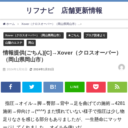
リフナビ®店舗更新情報
ホーム
Xover（クロスオーバー）（岡山県岡山市）
情報提供(ごちん)[C]→Xover
Xover（クロスオーバー）（岡山県岡山市）
★ごちん
ブログ読者より
山陽のエステ
岡山
情報提供(ごちん)[C]→Xover（クロスオーバー）
（岡山県岡山市）
2024年1月31日
2024年1月31日
LINE
指圧→オイル→脚→臀部→背中→足を曲げての施術→4281
施術→仰向け→(*^^*) まだ慣れていない様子で指圧は少し物
足りなさを感じる部分もありましたが、一生懸命にマッサ
ージしてくれました。 オイルを使いだ