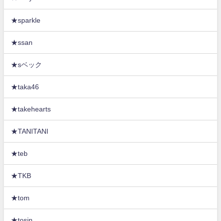
★sparkle
★ssan
★sベック
★taka46
★takehearts
★TANITANI
★teb
★TKB
★tom
★tosin