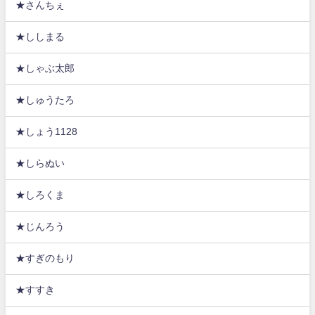
★さんちぇ
★ししまる
★しゃぶ太郎
★しゅうたろ
★しょう1128
★しらぬい
★しろくま
★じんろう
★すぎのもり
★すすき