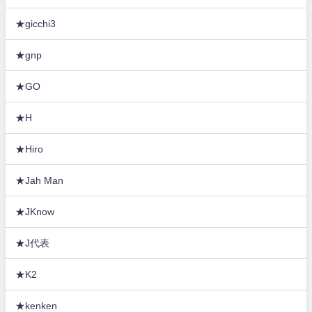
★gicchi3
★gnp
★GO
★H
★Hiro
★Jah Man
★JKnow
★J代表
★K2
★kenken