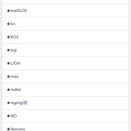
★kne0120
★ko-
★KO2
★koji
★LION
★mas
★mdtst
★niginigi堂
★NO
★Nonono