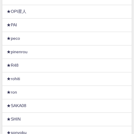
★OPI星人
★PAI
★peco
★pinenrou
★R48
★rohiti
★ron
★SAKA08
★SHIN
★sonyoku