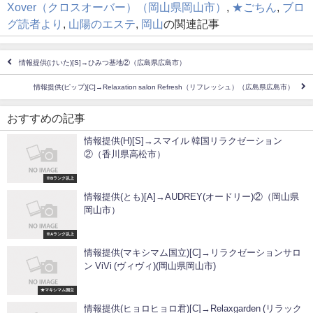
Xover（クロスオーバー）（岡山県岡山市）
,
★ごちん
,
ブロ
グ読者より
,
山陽のエステ
,
岡山
の関連記事
情報提供(けいた)[S]→ひみつ基地②（広島県広島市）
情報提供(ピップ)[C]→Relaxation salon Refresh（リフレッシュ）（広島県広島市）
おすすめの記事
情報提供(H)[S]→スマイル 韓国リラクゼーション
②（香川県高松市）
※Bランク以上
情報提供(とも)[A]→AUDREY(オードリー)②（岡山県
岡山市）
※Aランク以上
情報提供(マキシマム国立)[C]→リラクゼーションサロ
ン ViVi (ヴィヴィ)(岡山県岡山市)
★マキシマム国立
情報提供(ヒョロヒョロ君)[C]→Relaxgarden (リラック