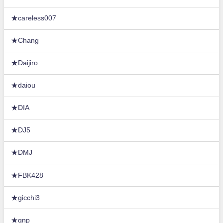
★careless007
★Chang
★Daijiro
★daiou
★DIA
★DJ5
★DMJ
★FBK428
★gicchi3
★gnp