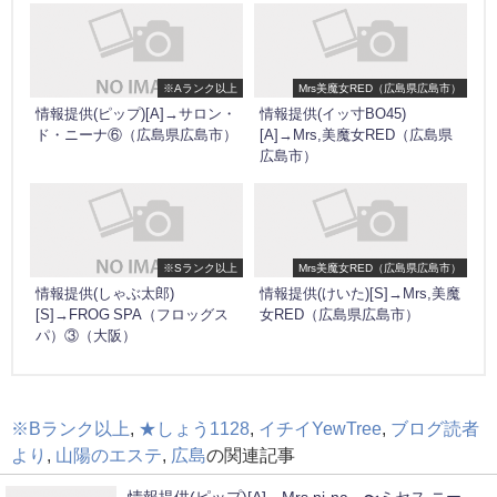
※Aランク以上
Mrs美魔女RED（広島県広島市）
情報提供(ピップ)[A]→サロン・
情報提供(イッ寸BO45)
ド・ニーナ⑥（広島県広島市）
[A]→Mrs,美魔女RED（広島県
広島市）
※Sランク以上
Mrs美魔女RED（広島県広島市）
情報提供(しゃぶ太郎)
情報提供(けいた)[S]→Mrs,美魔
[S]→FROG SPA（フロッグス
女RED（広島県広島市）
パ）③（大阪）
※Bランク以上
,
★しょう1128
,
イチイYewTree
,
ブログ読者
より
,
山陽のエステ
,
広島
の関連記事