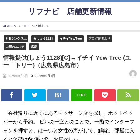
リフナビ®店舗更新情報
ホーム
※Bランク以上
情報提供(しょう1128)[C]→イチイ Yew Tree (ユー トリー
※Bランク以上
★しょう1128
イチイYewTree
ブログ読者より
山陽のエステ
広島
情報提供(しょう1128)[C]→イチイ Yew Tree (ユ
ー トリー)（広島県広島市）
2025年9月1日
2025年9月1日
LINE
会社帰りに近くにあるマッサージ店を探し、ホットペッ
パーから予約。 ビルの一室とのことで、一階でインターフ
ォンを押すと、はーいと女性の声がして、解錠。 部屋に入
ると体型は6cr系でP、お尻がしっ