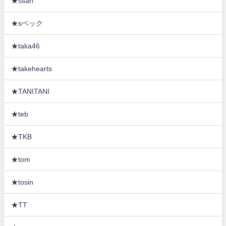
★ssan
★sベック
★taka46
★takehearts
★TANITANI
★teb
★TKB
★tom
★tosin
★TT