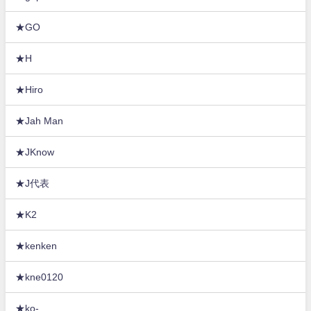
★GO
★H
★Hiro
★Jah Man
★JKnow
★J代表
★K2
★kenken
★kne0120
★ko-