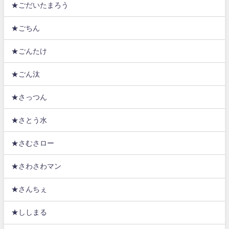
★ごだいたまろう
★ごちん
★ごんたけ
★ごん汰
★さっつん
★さとう水
★さむさロー
★さわさわマン
★さんちぇ
★ししまる