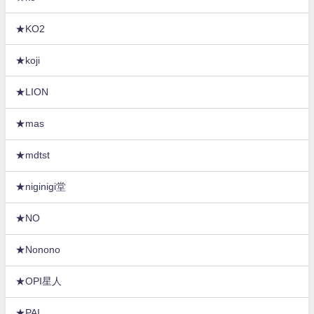
★KO2
★koji
★LION
★mas
★mdtst
★niginigi堂
★NO
★Nonono
★OPI星人
★PAI