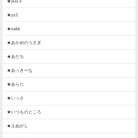
★yuu.s
★yz2
★zakk
★あかめのうさぎ
★あだち
★あっきーな
★あらた
★いっさ
★いつものところ
★えぬがし