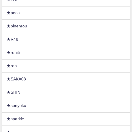
★peco
★pinenrou
★R48
★rohiti
★ron
★SAKA08
★SHIN
★sonyoku
★sparkle