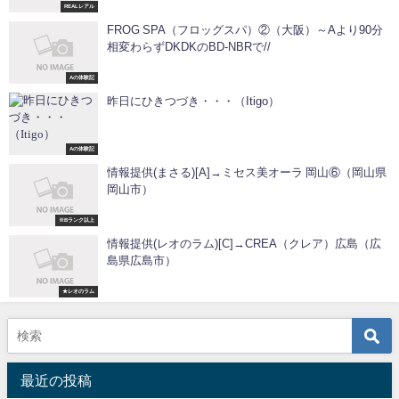
REALレアル
FROG SPA（フロッグスパ）②（大阪）～Aより90分
相変わらずDKDKのBD-NBRで//
Aの体験記
昨日にひきつづき・・・（Itigo）
Aの体験記
情報提供(まさる)[A]→ミセス美オーラ 岡山⑥（岡山県
岡山市）
※Bランク以上
情報提供(レオのラム)[C]→CREA（クレア）広島（広
島県広島市）
★レオのラム
最近の投稿