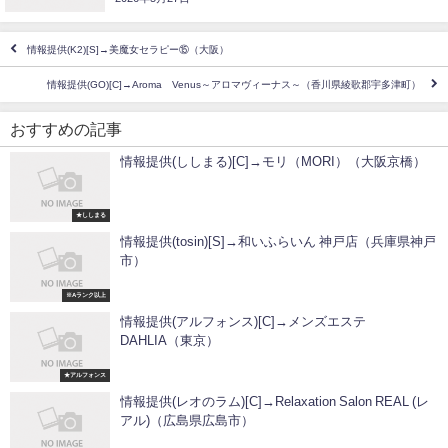
情報提供(K2)[S]→美魔女セラピー⑮（大阪）
情報提供(GO)[C]→Aroma Venus～アロマヴィーナス～（香川県綾歌郡宇多津町）
おすすめの記事
情報提供(ししまる)[C]→モリ（MORI）（大阪京橋）
★ししまる
情報提供(tosin)[S]→和いふらいん 神戸店（兵庫県神戸
市）
※Aランク以上
情報提供(アルフォンス)[C]→メンズエステ
DAHLIA（東京）
★アルフォンス
情報提供(レオのラム)[C]→Relaxation Salon REAL (レ
アル)（広島県広島市）