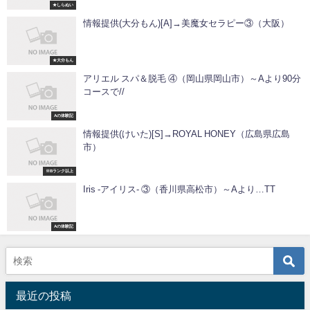
★しらぬい
情報提供(大分もん)[A]→美魔女セラピー③（大阪）
★大分もん
アリエル スパ＆脱毛 ④（岡山県岡山市）～Aより90分
コースで//
Aの体験記
情報提供(けいた)[S]→ROYAL HONEY（広島県広島
市）
※Bランク以上
Iris -アイリス- ③（香川県高松市）～Aより…TT
Aの体験記
最近の投稿