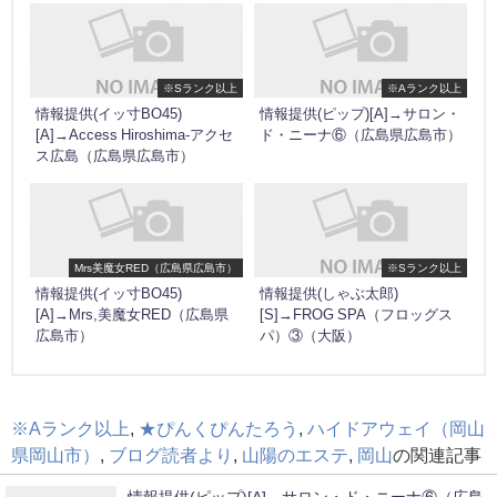
※Sランク以上
※Aランク以上
情報提供(イッ寸BO45)
情報提供(ピップ)[A]→サロン・
[A]→Access Hiroshima-アクセ
ド・ニーナ⑥（広島県広島市）
ス広島（広島県広島市）
Mrs美魔女RED（広島県広島市）
※Sランク以上
情報提供(イッ寸BO45)
情報提供(しゃぶ太郎)
[A]→Mrs,美魔女RED（広島県
[S]→FROG SPA（フロッグス
広島市）
パ）③（大阪）
※Aランク以上
,
★ぴんくぴんたろう
,
ハイドアウェイ（岡山
県岡山市）
,
ブログ読者より
,
山陽のエステ
,
岡山
の関連記事