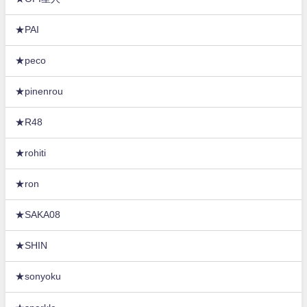
★PAI
★peco
★pinenrou
★R48
★rohiti
★ron
★SAKA08
★SHIN
★sonyoku