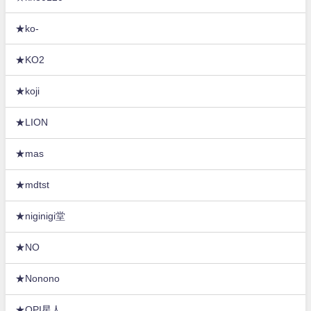
★ko-
★KO2
★koji
★LION
★mas
★mdtst
★niginigi堂
★NO
★Nonono
★OPI星人