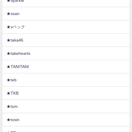
★sparkle
★ssan
★sベック
★taka46
★takehearts
★TANITANI
★teb
★TKB
★tom
★tosin