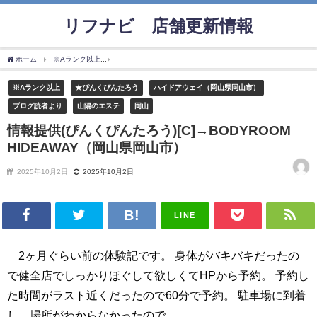
リフナビ®店舗更新情報
ホーム
※Aランク以上
情報提供(ぴんくぴんたろう)[C]→BODYROOM HIDEAWAY
※Aランク以上
★ぴんくぴんたろう
ハイドアウェイ（岡山県岡山市）
ブログ読者より
山陽のエステ
岡山
情報提供(ぴんくぴんたろう)[C]→BODYROOM
HIDEAWAY（岡山県岡山市）
2025年10月2日
2025年10月2日
LINE
2ヶ月ぐらい前の体験記です。 身体がバキバキだったの
で健全店でしっかりほぐして欲しくてHPから予約。 予約し
た時間がラスト近くだったので60分で予約。 駐車場に到着
し、場所がわからなかったので