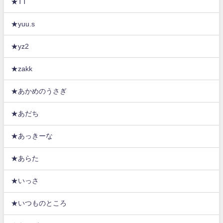
★TT
★yuu.s
★yz2
★zakk
★あかめのうさぎ
★あだち
★あっきーな
★あらた
★いっさ
★いつものところ