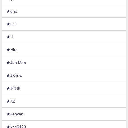
★gnp
★GO
★H
★Hiro
★Jah Man
★JKnow
★J代表
★K2
★kenken
★kne0120