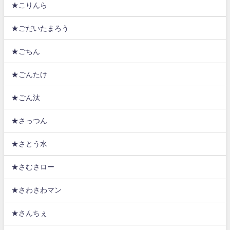
★こりんら
★ごだいたまろう
★ごちん
★ごんたけ
★ごん汰
★さっつん
★さとう水
★さむさロー
★さわさわマン
★さんちぇ