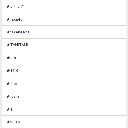
★sベック
★taka46
★takehearts
★TANITANI
★teb
★TKB
★tom
★tosin
★TT
★yuu.s