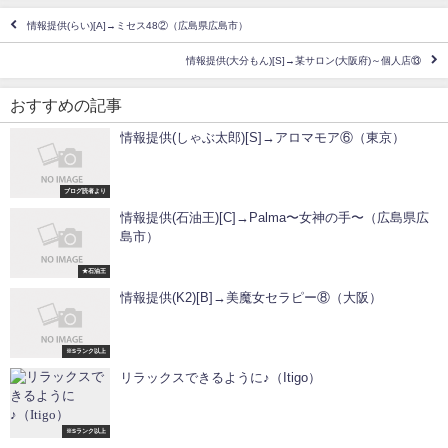
情報提供(らい)[A]→ミセス48②（広島県広島市）
情報提供(大分もん)[S]→某サロン(大阪府)～個人店⑬
おすすめの記事
情報提供(しゃぶ太郎)[S]→アロマモア⑥（東京）
ブログ読者より
情報提供(石油王)[C]→Palma〜女神の手〜（広島県広
島市）
★石油王
情報提供(K2)[B]→美魔女セラピー⑧（大阪）
※Sランク以上
リラックスできるように♪（Itigo）
※Sランク以上