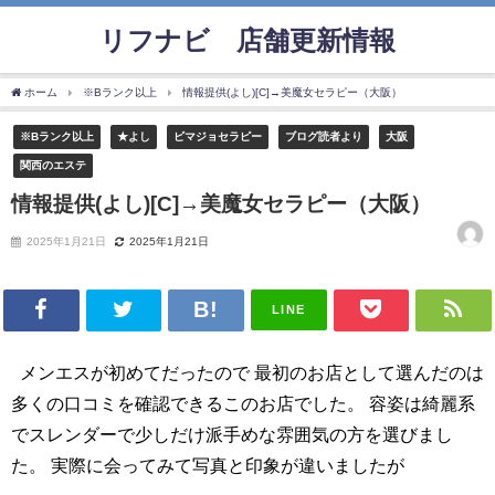
リフナビ®店舗更新情報
ホーム
※Bランク以上
情報提供(よし)[C]→美魔女セラピー（大阪）
※Bランク以上
★よし
ビマジョセラピー
ブログ読者より
大阪
関西のエステ
情報提供(よし)[C]→美魔女セラピー（大阪）
2025年1月21日
2025年1月21日
LINE
メンエスが初めてだったので 最初のお店として選んだのは
多くの口コミを確認できるこのお店でした。 容姿は綺麗系
でスレンダーで少しだけ派手めな雰囲気の方を選びまし
た。 実際に会ってみて写真と印象が違いましたが