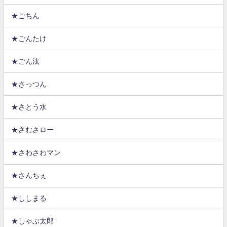
★ごちん
★ごんたけ
★ごん汰
★さっつん
★さとう水
★さむさロー
★さわさわマン
★さんちぇ
★ししまる
★しゃぶ太郎