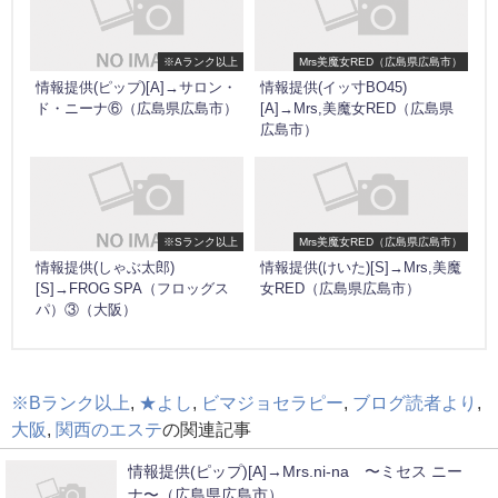
※Aランク以上
Mrs美魔女RED（広島県広島市）
情報提供(ピップ)[A]→サロン・
情報提供(イッ寸BO45)
ド・ニーナ⑥（広島県広島市）
[A]→Mrs,美魔女RED（広島県
広島市）
※Sランク以上
Mrs美魔女RED（広島県広島市）
情報提供(しゃぶ太郎)
情報提供(けいた)[S]→Mrs,美魔
[S]→FROG SPA（フロッグス
女RED（広島県広島市）
パ）③（大阪）
※Bランク以上
,
★よし
,
ビマジョセラピー
,
ブログ読者より
,
大阪
,
関西のエステ
の関連記事
情報提供(ピップ)[A]→Mrs.ni-na 〜ミセス ニー
ナ〜（広島県広島市）