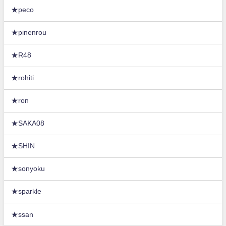
★peco
★pinenrou
★R48
★rohiti
★ron
★SAKA08
★SHIN
★sonyoku
★sparkle
★ssan