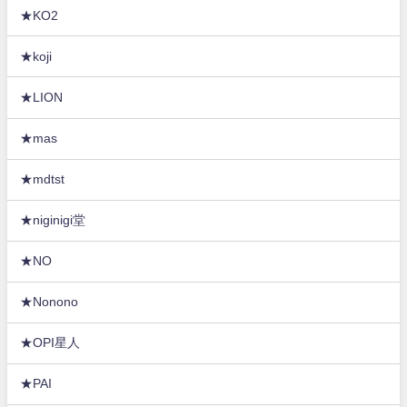
★KO2
★koji
★LION
★mas
★mdtst
★niginigi堂
★NO
★Nonono
★OPI星人
★PAI