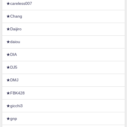
★careless007
★Chang
★Daijiro
★daiou
★DIA
★DJ5
★DMJ
★FBK428
★gicchi3
★gnp