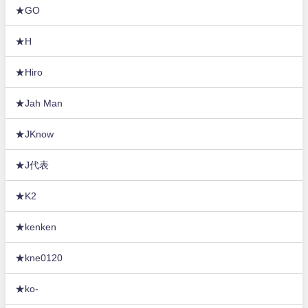
★GO
★H
★Hiro
★Jah Man
★JKnow
★J代表
★K2
★kenken
★kne0120
★ko-