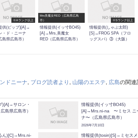
Mrs美魔女RED（広島県広島
※Aランク以上
市）
※Sランク以上
供(ピップ)[A]→
情報提供(イッ寸BO45)
情報提供(しゃぶ太郎)
ン・ド・ニーナ
[A]→Mrs,美魔女
[S]→FROG SPA（フロ
広島県広島市）
RED（広島県広島市）
ッグスパ）③（大阪）
ンドニーナ
,
ブログ読者より
,
山陽のエステ
,
広島
の関連
)[A]→サロン・
情報提供(イッ寸BO45)
（広島県広島市）
[A]→Mrs.ni-na 〜ミセス ニ
ナ〜（広島県広島市）
2026年7月10日
[C]→Mrs.ni-
情報提供(tosin)[S]→ミセス