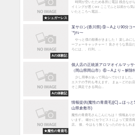
時間が空いたため各所に電話 残念なが
イミングが悪くorz ここでふと以前から気
いたところへ電話...
★シュガーレス
某サロン(香川県) ⑨～Aより90分コー
`*)ﾃﾚ～
やっと僕の順番がきました！ 楽しみに
ーフォーキャッチャー！ 良さそうな景品だ
ろには、、行列。...
Aの体験記
個人店の正統派アロマオイルマッサ
（岡山県岡山市）⑥～Aより～解除
^^;;
少し用事があって岡山へでかけました。
エステの予約も考えます。 まぁ～どのお
そこ満足できる岡山...
Aの体験記
情報提供(魔性の青鹿毛)[C]→ほっとS
山県倉敷市)
魔性の青鹿毛さんこんにちは！ 情報あり
います。 確かにセラピストによって賛否
店。 後、今はもう無くなったのかもしれませ
★魔性の青鹿毛