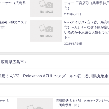
 ニーナ〜（広島県
ティー 三宮店③（兵庫県神
市）
2026年7月3日
)[A]→神のエステ
Iris -アイリス- ⑤（香川県高
島市）
市）～Aより～なぜ予約が空
いるのか不思議な人気セラピ
ト～
2026年6月18日
③（広島県広島市）
用くん)[S]→Relaxation AZUL 〜アズール〜③（香川県丸亀
vel ミ
情報提供(とも)[A]→plaisir〜プレジ
（岡山県岡山市）