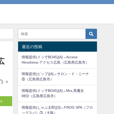
最近の投稿
情報提供(イッ寸BO45)[A]→Access
広
Hiroshima-アクセス広島（広島県広島市）
情報提供(ピップ)[A]→サロン・ド・ニーナ
⑥（広島県広島市）
A
情報提供(イッ寸BO45)[A]→Mrs,美魔女
RED（広島県広島市）
ly
情報提供(しゃぶ太郎)[S]→FROG SPA（フロ
ッグスパ）③（大阪）