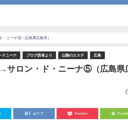
ン・ド・ニーナ⑤（広島県広島市）
ンドニーナ
ブログ読者より
山陽のエステ
広島
A]→サロン・ド・ニーナ⑤（広島県
日
r
はてブ
Pocket
Feed