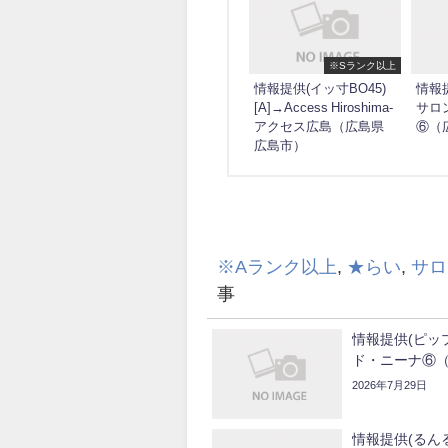
※Sランク以上
情報提供(イッ寸BO45)
情報提
[A]→Access Hiroshima-
サロ
アクセス広島（広島県
⑥（
広島市）
※Aランク以上
,
★らい
,
サロ
事
情報提供(ピップ
ド・ニーナ⑥
2026年7月29日
情報提供(るんるん)