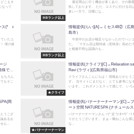
らどこもタ
最近岡山に行く機会が多くあり、その都
になって
拓しております。 ただ、エステに行ける日
多い一方で、日曜にな...
※Bランク以上
ス(*´ｪ
情報提供(らい)[A]→ミセス48②（広
島市）
していたユ
午前中のお店が物足りなかったのでハシ
！ 僕の後
た。 「マダム店は期待値（意味深）高めだ
と根拠不明な認識のも...
※Bランク以上
ージ
情報提供(クライフ)[C]→Relaxation sa
特殊です
Ravi (ラヴィ)(広島県福山市)
 もちろん
クライフさんこんにちは！ 情報ありがとう
店でもそこ
す。 当サイトにまだなく、とても参考にな
います。 これぞメンエスって感じで、 いろん.
★クライフ
PA(岡
情報提供(バナーナーナーマン)[C]→
ート空間 NATURESPA (ナチュールス
川県高松市)
がとうござ
バナーナーナーマンさんヾ(* ‘Д’ *)ﾉｵﾊﾂﾃﾞｰｽ
両論あるお
りがとうございます。 まぁ～概ねこんな感
ん...
な...
★バナーナーナーマン