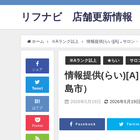
リフナビ®店舗更新情報
ホーム
※Aランク以上
情報提供(らい)[A]→サロ
※Aランク以上
★らい
サロ
シェア
情報提供(らい)[
島市）
Tweet
B!
2026年5月19日
2026年5月19
はてブ
Facebook
Twitte
Pocket