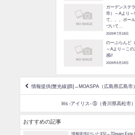
ガーデンステ
市）～Aより～
て、、、ボー
づいて…
2026年7月18日
のーぶらんど
～Aより～この
感//
2026年6月18日
情報提供(蟹光線)[B]→MOASPA（広島県広島市
Iris -アイリス- ⑤（香川県
おすすめの記事
情報提供(けいた)[S]→7Dream Este