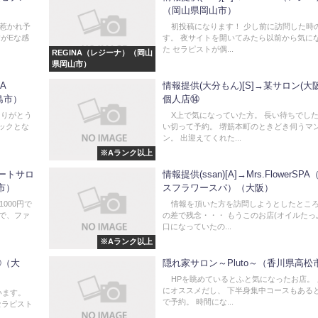
）
（岡山県岡山市）
惹かれ予
初投稿になります！ 少し前に訪問した時
がEな感
す。 夜サイトを開いてみたら以前から気に
た セラピストが偶...
REGINA（レジーナ）（岡山
県岡山市）
A
情報提供(大分もん)[S]→某サロン(大
島市）
個人店⑭
ありがとう
X上で気になっていた方。 長い待ちでし
ックとな
い切って予約。 堺筋本町のときどき伺うマ
ン。 出迎えてくれた...
※Aランク以上
ベートサロ
情報提供(ssan)[A]→Mrs.FlowerSP
市）
スフラワースパ）（大阪）
1000円で
情報を頂いた方を訪問しようとしたところ
ンで、ファ
の差で残念・・・ もうこのお店(オイルたっ
口になっていたの...
※Aランク以上
②（大
隠れ家サロン～Pluto～（香川県高松
HPを眺めているとふと気になったお店。 
にオススメだし、 下半身集中コースもある
います。
で予約。 時間にな...
セラピスト