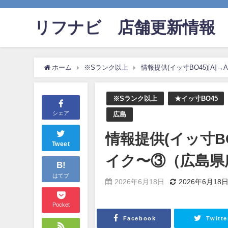
リフナビ®店舗更新情報
ホーム
※Sランク以上
情報提供(イッ寸BO45)[A]
※Sランク以上
★イッ寸BO45
シェア
広島
情報提供(イッ寸BO4
Tweet
イク〜③（広島県
B!
はてブ
2026年6月18日
2026年6月18
Pocket
Facebook
Twitte