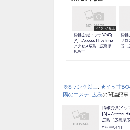
※Sランク以上
情報提供(イッ寸BO45)
情報提
[A]→Access Hiroshima-
サロ
アクセス広島（広島県
⑥（
広島市）
※Sランク以上
,
★イッ寸BO
陽のエステ
,
広島
の関連記事
情報提供(イッ寸
[A]→Access 
広島（広島県
2026年8月7日