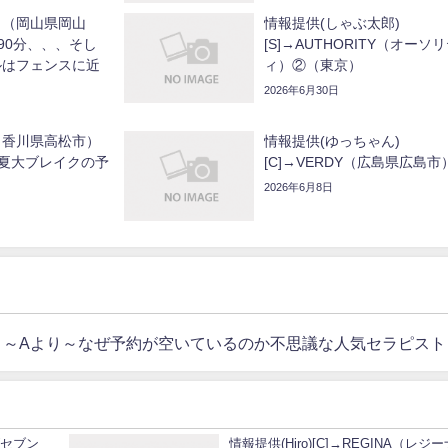
ラ（岡山県岡山
情報提供(しゃぶ太郎)
90分、、、そし
[S]→AUTHORITY（オーソ
ルはフェンスに近
ィ）②（東京）
2026年6月30日
（香川県高松市）
情報提供(ゆっちゃん)
夏大ブレイクの予
[C]→VERDY（広島県広島市
2026年6月8日
）
高松市）～Aより～なぜ予約が空いているのか不思議な人気セラピスト
 (セブン
情報提供(Hiro)[C]→REGINA（レジ