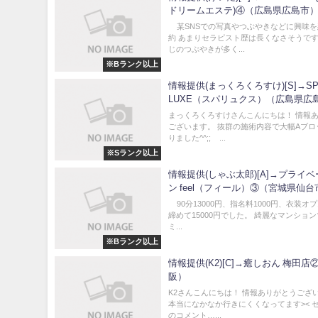
ドリームエステ)④（広島県広島市
某SNSでの写真やつぶやきなどに興味を
約 あまりセラピスト歴は長くなさそうです
じのつぶやきが多く...
※Bランク以上
情報提供(まっくろくろすけ)[S]→SP
LUXE（スパリュクス）（広島県広
まっくろくろすけさんこんにちは！ 情報
ございます。 抜群の施術内容で大幅Aブロ
りました^^;; ...
※Sランク以上
情報提供(しゃぶ太郎)[A]→プライ
ン feel（フィール）③（宮城県仙台
90分13000円、指名料1000円、衣装オプ
締めて15000円でした。 綺麗なマンショ
ミ...
※Bランク以上
情報提供(K2)[C]→癒しおん 梅田店
阪）
K2さんこんにちは！ 情報ありがとうござ
本当になかなか行きにくくなってます>< 
のコメント…...