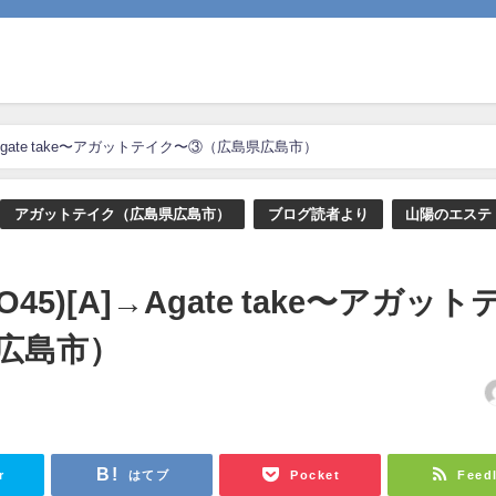
→Agate take〜アガットテイク〜③（広島県広島市）
アガットテイク（広島県広島市）
ブログ読者より
山陽のエステ
5)[A]→Agate take〜アガット
広島市）
日
r
はてブ
Pocket
Feed