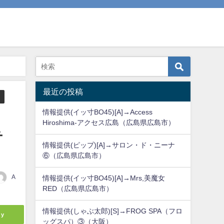
最近の投稿
情報提供(イッ寸BO45)[A]→Access
Hiroshima-アクセス広島（広島県広島市）
テ
情報提供(ピップ)[A]→サロン・ド・ニーナ
⑥（広島県広島市）
A
情報提供(イッ寸BO45)[A]→Mrs,美魔女
RED（広島県広島市）
情報提供(しゃぶ太郎)[S]→FROG SPA（フロ
ly
ッグスパ）③（大阪）