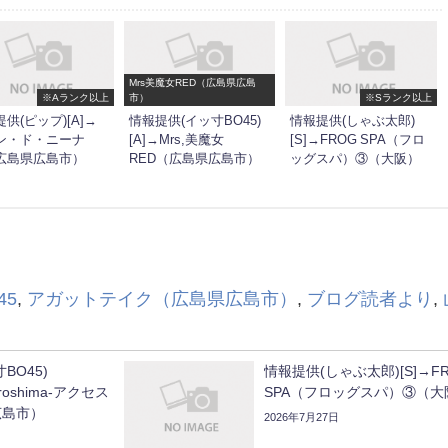
Mrs美魔女RED（広島県広島
※Aランク以上
市）
※Sランク以上
供(ピップ)[A]→
情報提供(イッ寸BO45)
情報提供(しゃぶ太郎)
ン・ド・ニーナ
[A]→Mrs,美魔女
[S]→FROG SPA（フロ
広島県広島市）
RED（広島県広島市）
ッグスパ）③（大阪）
45
,
アガットテイク（広島県広島市）
,
ブログ読者より
,
BO45)
情報提供(しゃぶ太郎)[S]→F
Hiroshima-アクセス
SPA（フロッグスパ）③（大
広島市）
2026年7月27日