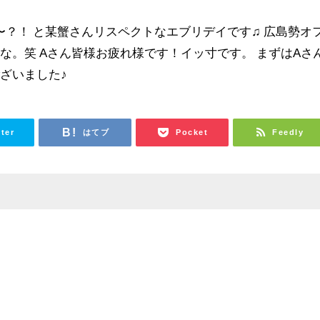
？！ と某蟹さんリスペクトなエブリデイです♫ 広島勢オ
な。笑 Aさん皆様お疲れ様です！イッ寸です。 まずはAさ
ざいました♪
tter
はてブ
Pocket
Feedly