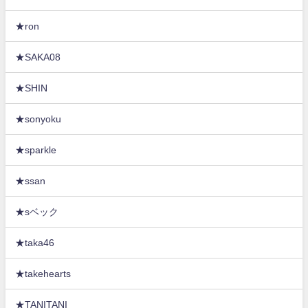
★ron
★SAKA08
★SHIN
★sonyoku
★sparkle
★ssan
★sベック
★taka46
★takehearts
★TANITANI