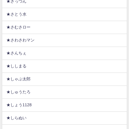
★さっつん
★さとう水
★さむさロー
★さわさわマン
★さんちぇ
★ししまる
★しゃぶ太郎
★しゅうたろ
★しょう1128
★しらぬい