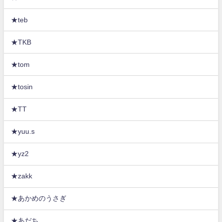
★teb
★TKB
★tom
★tosin
★TT
★yuu.s
★yz2
★zakk
★あかめのうさぎ
★あだち