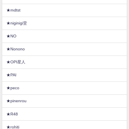
★mdtst
★niginigi堂
★NO
★Nonono
★OPI星人
★PAI
★peco
★pinenrou
★R48
★rohiti