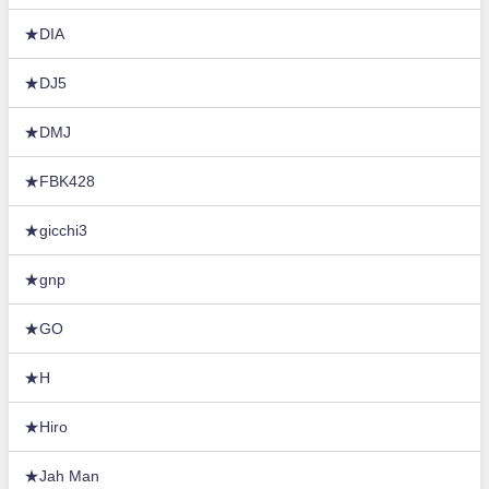
★DIA
★DJ5
★DMJ
★FBK428
★gicchi3
★gnp
★GO
★H
★Hiro
★Jah Man