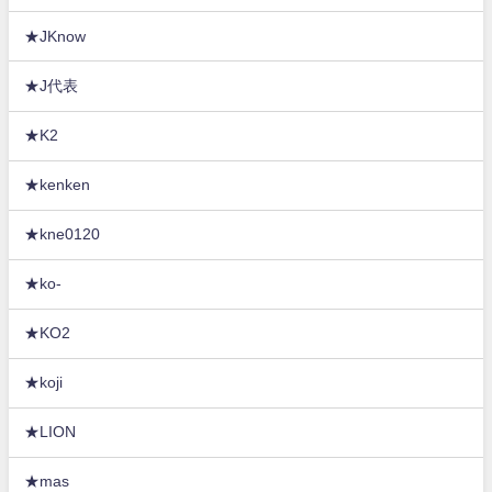
★JKnow
★J代表
★K2
★kenken
★kne0120
★ko-
★KO2
★koji
★LION
★mas