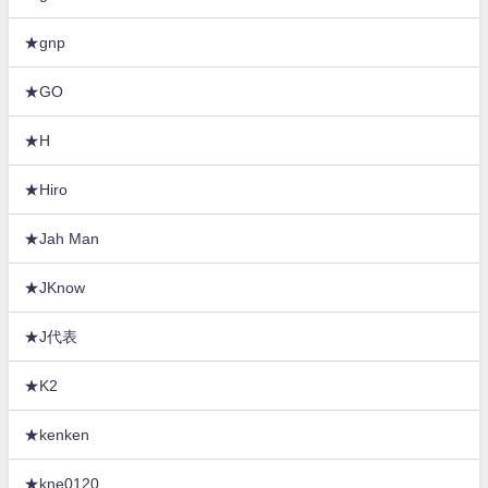
★gnp
★GO
★H
★Hiro
★Jah Man
★JKnow
★J代表
★K2
★kenken
★kne0120