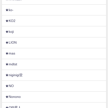
★ko-
★KO2
★koji
★LION
★mas
★mdtst
★niginigi堂
★NO
★Nonono
★OPI星人