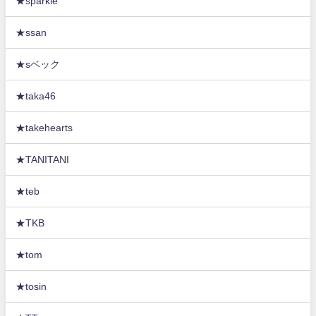
★sparkle
★ssan
★sベック
★taka46
★takehearts
★TANITANI
★teb
★TKB
★tom
★tosin