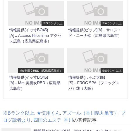
※Sランク以上
※Aランク以上
情報提供(イッ寸BO45)
情報提供(ピップ)[A]→サロン・
[A]→Access Hiroshima-アクセ
ド・ニーナ⑥（広島県広島市）
ス広島（広島県広島市）
Mrs美魔女RED（広島県広島市）
※Sランク以上
情報提供(イッ寸BO45)
情報提供(しゃぶ太郎)
[A]→Mrs,美魔女RED（広島県
[S]→FROG SPA（フロッグス
広島市）
パ）③（大阪）
※Bランク以上
,
★慣用くん
,
アズール（香川県丸亀市）
,
ブ
ログ読者より
,
四国のエステ
,
香川
の関連記事