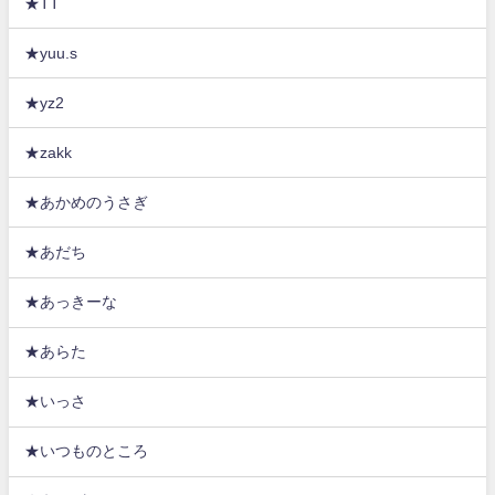
★TT
★yuu.s
★yz2
★zakk
★あかめのうさぎ
★あだち
★あっきーな
★あらた
★いっさ
★いつものところ