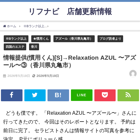
リフナビ®店舗更新情報
ホーム
※Bランク以上
情報提供(慣用くん)[S]→Relaxation AZUL 〜アズール〜③
※Bランク以上
★慣用くん
アズール（香川県丸亀市）
ブログ読者より
四国のエステ
香川
情報提供(慣用くん)[S]→Relaxation AZUL 〜アズ
ール〜③（香川県丸亀市）
2026年5月19日
2026年5月19日
LINE
どうも僕です。 「Relaxation AZUL 〜アズール〜」さんに
行ってきたので、 今回はそのレポートとなります。 予約は
前日に完了。 セラピストさんは情報サイトの写真を参考に
決定。 P元にボリューム感