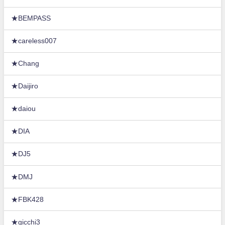
★BEMPASS
★careless007
★Chang
★Daijiro
★daiou
★DIA
★DJ5
★DMJ
★FBK428
★gicchi3