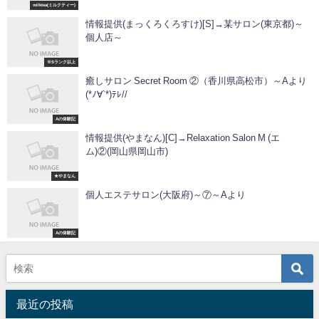
milktea(ミルクティー)
情報提供(まっくろくろすけ)[S]→某サロン(東京都)～
個人店～
※Sランク以上
癒しサロン Secret Room ②（香川県高松市）～Aより
(*ﾉ∀`*)ﾃﾚ//
Aの体験記
情報提供(やまなん)[C]→Relaxation Salon M (エ
ム)②(岡山県岡山市)
★やまなん
個人エステサロン(大阪府)～⑦～Aより
Aの体験記
最近の投稿