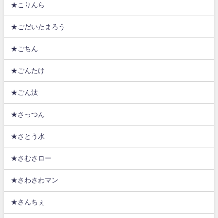
★こりんら
★ごだいたまろう
★ごちん
★ごんたけ
★ごん汰
★さっつん
★さとう水
★さむさロー
★さわさわマン
★さんちぇ