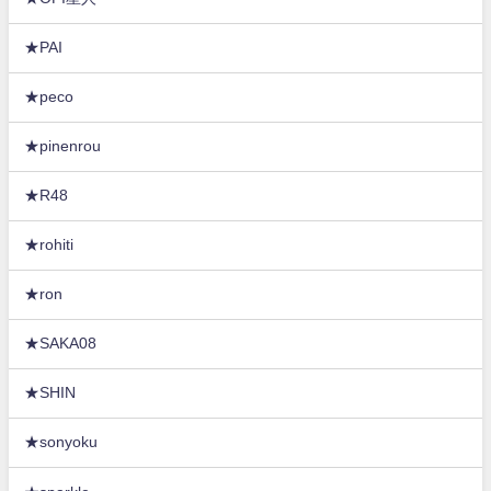
★PAI
★peco
★pinenrou
★R48
★rohiti
★ron
★SAKA08
★SHIN
★sonyoku