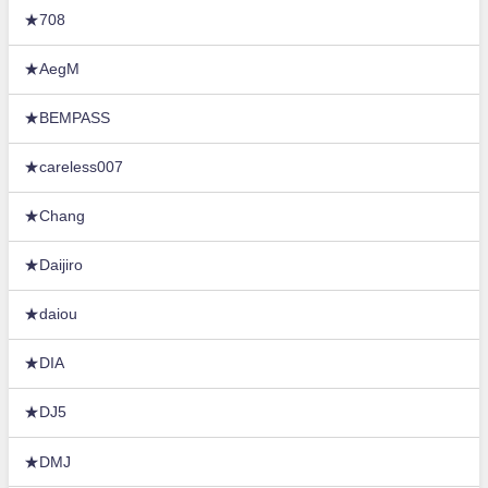
★708
★AegM
★BEMPASS
★careless007
★Chang
★Daijiro
★daiou
★DIA
★DJ5
★DMJ