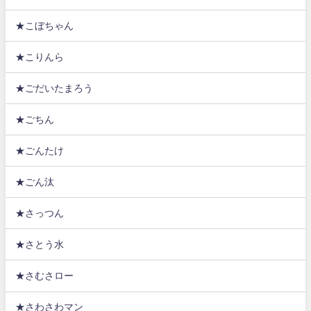
★こぼちゃん
★こりんら
★ごだいたまろう
★ごちん
★ごんたけ
★ごん汰
★さっつん
★さとう水
★さむさロー
★さわさわマン