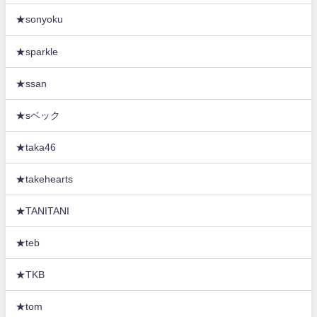
★sonyoku
★sparkle
★ssan
★sベック
★taka46
★takehearts
★TANITANI
★teb
★TKB
★tom