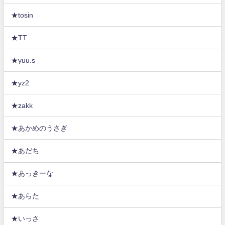
★tosin
★TT
★yuu.s
★yz2
★zakk
★あかめのうさぎ
★あだち
★あっきーな
★あらた
★いっさ