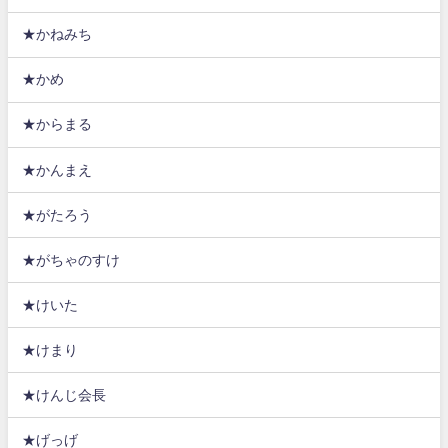
★かねみち
★かめ
★からまる
★かんまえ
★がたろう
★がちゃのすけ
★けいた
★けまり
★けんじ会長
★げっげ