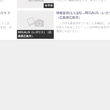
...
べたいTT 施術内容よりも、串カツですT...
★半休
アロマ ク
情報提供(もち)[A]→REGALIS（レ
（広島県広島市）
がとうござ
この日も新店が出ていることを確認し、
すね。 セ
び込んでみることに！ ここはLINEがあるの
電話じゃないとい...
REGALIS（レガリス）（広
島県広島市）