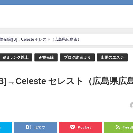
蟹光線)[B]→Celeste セレスト（広島県広島市）
※Bランク以上
★蟹光線
ブログ読者より
山陽のエステ
B]→Celeste セレスト（広島県広
r
はてブ
Pocket
Feed