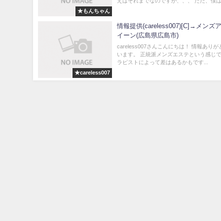
えばそれまでなのですが、、、 ただ、僕は話
★もんちゃん
情報提供(careless007)[C]→メンズ
イーン(広島県広島市)
careless007さんこんにちは！ 情報あり
います。 正統派メンズエステという感じで
ラピストによって差はあるかもです...
★careless007