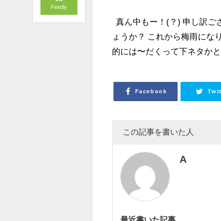
Feedly
真ん中もー！(？) 申し訳
ょうか？ これから梅雨にな
的には〜だくって下ネタか
Facebook
Twi
この記事を書いた人
A
最近書いた記事