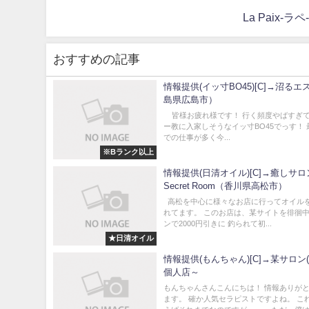
La Paix
おすすめの記事
情報提供(イッ寸BO45)[C]→沼る
島県広島市）
皆様お疲れ様です！ 行く頻度やばすぎ
ー教に入家しそうなイッ寸BO45でっす！
での仕事が多く今...
※Bランク以上
情報提供(日清オイル)[C]→癒しサロ
Secret Room（香川県高松市）
高松を中心に様々なお店に行ってオイル
れてます。 このお店は、某サイトを徘徊
ンで2000円引きに 釣られて初...
★日清オイル
情報提供(もんちゃん)[C]→某サロン
個人店～
もんちゃんさんこんにちは！ 情報ありが
ます。 確か人気セラピストですよね。 こ