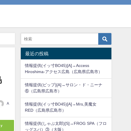
最近の投稿
情報提供(イッ寸BO45)[A]→Access
Hiroshima-アクセス広島（広島県広島市）
島
情報提供(ピップ)[A]→サロン・ド・ニーナ
⑥（広島県広島市）
A
情報提供(イッ寸BO45)[A]→Mrs,美魔女
RED（広島県広島市）
情報提供(しゃぶ太郎)[S]→FROG SPA（フロ
ly
ッグスパ）③（大阪）