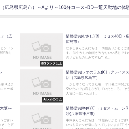
-ラペ-（広島県広島市）～Aより～100分コース+BDー驚天動地の体験
エステ（広
情報提供(むさし)[B]→ミセス48③（
広島市）
てヒンドゥ
むさしさんこんにちは！ 情報ありがとうご
 最近市内
す。 途中からの施術がかなりいい感じですね
のリピもたのしみですね// &...
※Sランク以上
ン
情報提供(レオのラム)[C]→グレイス
店（広島県広島市）
を刷り込ま
少し寒くなってきた頃、 平日昼に時間が
中にクーポ
空いたのでお店をさがしていたところ、 そ
大昔に一度いったけ...
★レオのラム
(大阪)～
情報提供(半休)[C]→ミセス・ムーンR
④(兵庫県神戸市)
とうござい
半休さんこんにちは！ 情報ありがとうござ
れぞ！と言
いつも串カツが気になってしまいますTT う