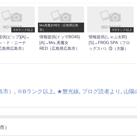
Mrs美魔女RED（広島県広島
※Aランク以上
市）
※Sランク以上
供(ピップ)[A]→
情報提供(イッ寸BO45)
情報提供(しゃぶ太郎)
ン・ド・ニーナ
[A]→Mrs,美魔女
[S]→FROG SPA（フロ
広島県広島市）
RED（広島県広島市）
ッグスパ）③（大阪）
広島市）
,
※Bランク以上
,
★蟹光線
,
ブログ読者より
,
山陽
島市）