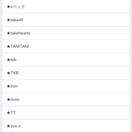
★sベック
★taka46
★takehearts
★TANITANI
★teb
★TKB
★tom
★tosin
★TT
★yuu.s