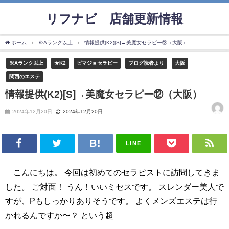
リフナビ®店舗更新情報
ホーム
※Aランク以上
情報提供(K2)[S]→美魔女セラピー⑫（大阪）
※Aランク以上
★K2
ビマジョセラピー
ブログ読者より
大阪
関西のエステ
情報提供(K2)[S]→美魔女セラピー⑫（大阪）
2024年12月20日
2024年12月20日
LINE
こんにちは。 今回は初めてのセラピストに訪問してきま
した。 ご対面！ うん！いいミセスです。 スレンダー美人で
すが、Pもしっかりありそうです。 よくメンズエステは行
かれるんですか〜？ という超