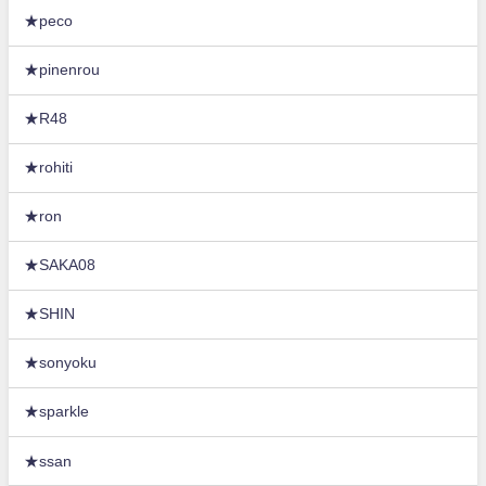
★peco
★pinenrou
★R48
★rohiti
★ron
★SAKA08
★SHIN
★sonyoku
★sparkle
★ssan