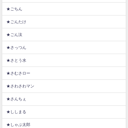
★ごちん
★ごんたけ
★ごん汰
★さっつん
★さとう水
★さむさロー
★さわさわマン
★さんちぇ
★ししまる
★しゃぶ太郎