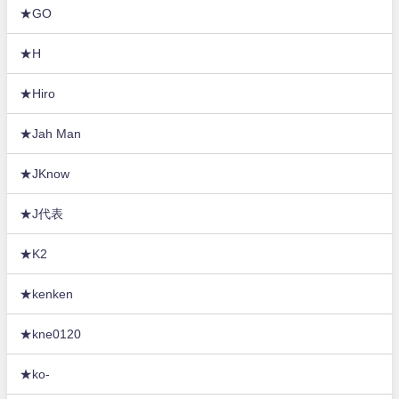
★GO
★H
★Hiro
★Jah Man
★JKnow
★J代表
★K2
★kenken
★kne0120
★ko-