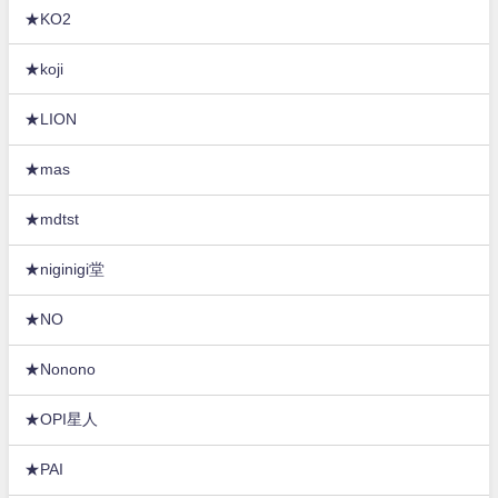
★KO2
★koji
★LION
★mas
★mdtst
★niginigi堂
★NO
★Nonono
★OPI星人
★PAI