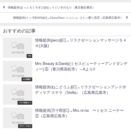
情報提供(まっくろくろすけ)[S]→うぐいすのもり（東京都台東区）
情報提供(イッ寸BO45)[C]→ChouChou -シュシュ- コイン通り店②（広島県広島市）
おすすめの記事
情報提供(peco)[C]→リラクゼーションマッサージＳ４
Ｈ(大阪)
S4H
Mrs.Beauty＆Dandy(ミセスビューティーアンドダンデ
ィー) ⑤（香川県高松市）～Aより//
Aの体験記
情報提供(ねこどうふ)[C]→リラクゼーションアンドボ
ディケア ステラ（Stella）（広島県広島市）
ブログ読者より
情報提供(万十郎)[C]→Mrs.ni-na 〜ミセス ニーナ〜
②（広島県広島市）
※Aランク以上