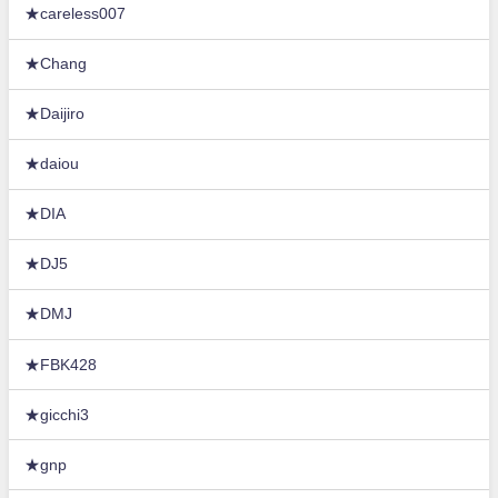
★careless007
★Chang
★Daijiro
★daiou
★DIA
★DJ5
★DMJ
★FBK428
★gicchi3
★gnp