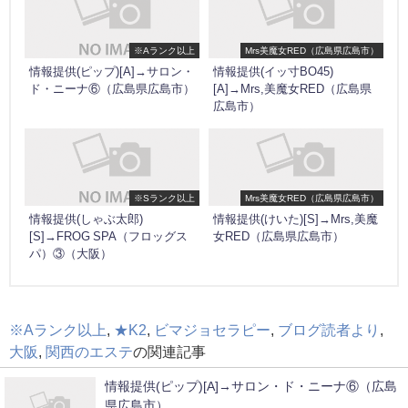
※Aランク以上
Mrs美魔女RED（広島県広島市）
情報提供(ピップ)[A]→サロン・
情報提供(イッ寸BO45)
ド・ニーナ⑥（広島県広島市）
[A]→Mrs,美魔女RED（広島県
広島市）
※Sランク以上
Mrs美魔女RED（広島県広島市）
情報提供(しゃぶ太郎)
情報提供(けいた)[S]→Mrs,美魔
[S]→FROG SPA（フロッグス
女RED（広島県広島市）
パ）③（大阪）
※Aランク以上
,
★K2
,
ビマジョセラピー
,
ブログ読者より
,
大阪
,
関西のエステ
の関連記事
情報提供(ピップ)[A]→サロン・ド・ニーナ⑥（広島
県広島市）