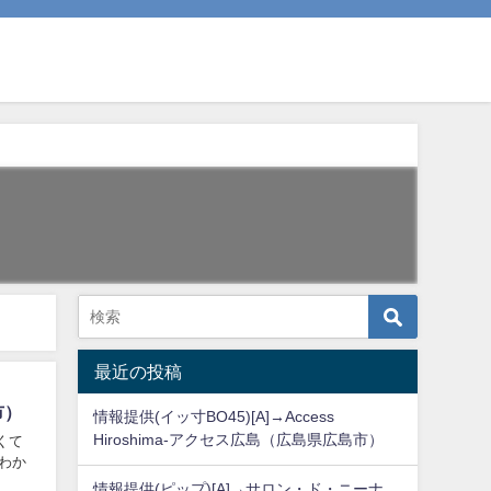
最近の投稿
市）
情報提供(イッ寸BO45)[A]→Access
Hiroshima-アクセス広島（広島県広島市）
くて
わか
情報提供(ピップ)[A]→サロン・ド・ニーナ