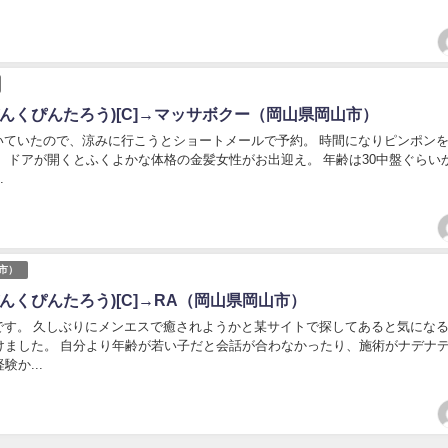
ぴんくぴんたろう)[C]→マッサボクー（岡山県岡山市）
ていたので、涼みに行こうとショートメールで予約。 時間になりピンポン
。 ドアが開くとふくよかな体格の金髪女性がお出迎え。 年齢は30中盤ぐらい
.
市）
んくぴんたろう)[C]→RA（岡山県岡山市）
す。 久しぶりにメンエスで癒されようかと某サイトで探してあると気にな
けました。 自分より年齢が若い子だと会話が合わなかったり、施術がナデナ
験か...