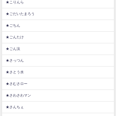
★こりんら
★ごだいたまろう
★ごちん
★ごんたけ
★ごん汰
★さっつん
★さとう水
★さむさロー
★さわさわマン
★さんちぇ