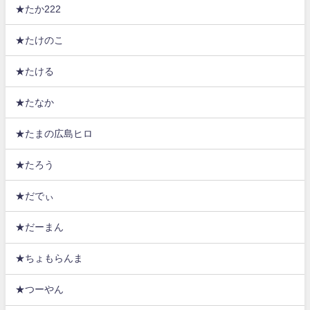
★たか222
★たけのこ
★たける
★たなか
★たまの広島ヒロ
★たろう
★だでぃ
★だーまん
★ちょもらんま
★つーやん