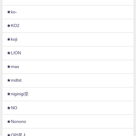
★ko-
★KO2
★koji
★LION
★mas
★mdtst
★niginigi堂
★NO
★Nonono
★OPI星人