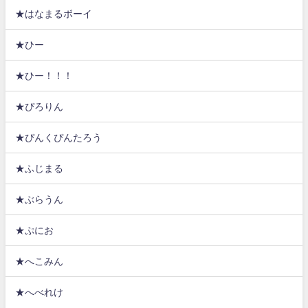
★はなまるボーイ
★ひー
★ひー！！！
★ぴろりん
★ぴんくぴんたろう
★ふじまる
★ぶらうん
★ぷにお
★へこみん
★へべれけ