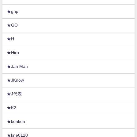
★gnp
★GO
★H
★Hiro
★Jah Man
★JKnow
★J代表
★K2
★kenken
★kne0120