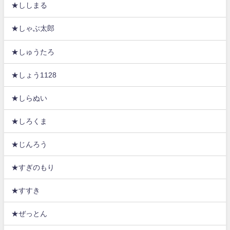
★ししまる
★しゃぶ太郎
★しゅうたろ
★しょう1128
★しらぬい
★しろくま
★じんろう
★すぎのもり
★すすき
★ぜっとん