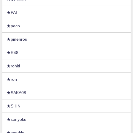
★PAI
★peco
★pinenrou
★R48
★rohiti
★ron
★SAKA08
★SHIN
★sonyoku
★sparkle