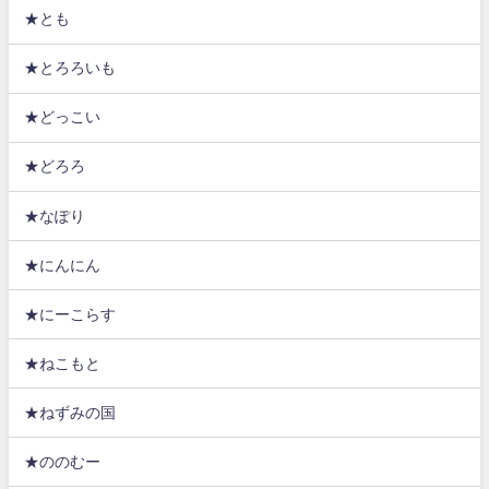
★とも
★とろろいも
★どっこい
★どろろ
★なぽり
★にんにん
★にーこらす
★ねこもと
★ねずみの国
★ののむー