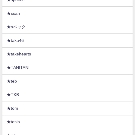
★ssan
★sベック
★taka46
★takehearts
★TANITANI
★teb
★TKB
★tom
★tosin