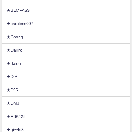
★BEMPASS
★careless007
★Chang
★Daijiro
★daiou
★DIA
★DJ5
★DMJ
★FBK428
★gicchi3