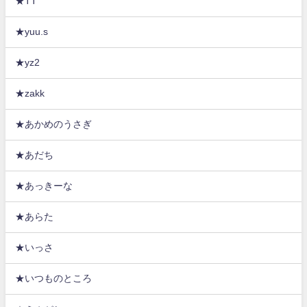
★TT
★yuu.s
★yz2
★zakk
★あかめのうさぎ
★あだち
★あっきーな
★あらた
★いっさ
★いつものところ