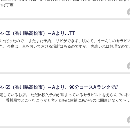
ば丁度...
アイリス- ③（香川県高松市）～Aより…TT
上だったので、 またまた予約。 リピができず、眺めて、うーんこのセラピ
予約。 今度は、車をおいておける場所はあるのですが、 先客いれば無理なので
.
アイリス- ②（香川県高松市）～Aより、90分コースAランクで//
定しているお店。 ただ比較的予約が埋まっているセラピストをえらんでいる
 香川県でどこへ行こうかと考えた時に候補にあがるのは間違いなくて^-^ ふと