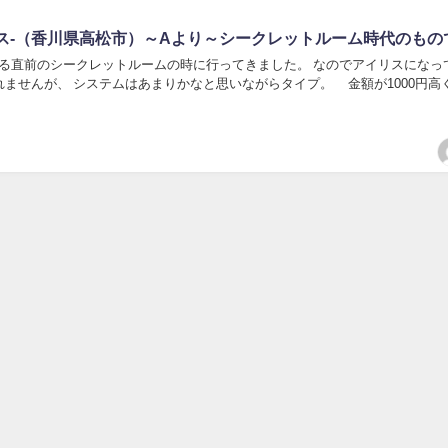
アイリス-（香川県高松市）～Aより～シークレットルーム時代のもの
る直前のシークレットルームの時に行ってきました。 なのでアイリスになっ
ませんが、 システムはあまりかなと思いながらタイプ。 金額が1000円高くな