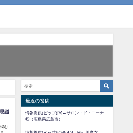
最近の投稿
不思議
情報提供(ピップ)[A]→サロン・ド・ニーナ
⑥（広島県広島市）
か悩む
りま
情報提供(イッ寸BO45)[A]→Mrs,美魔女