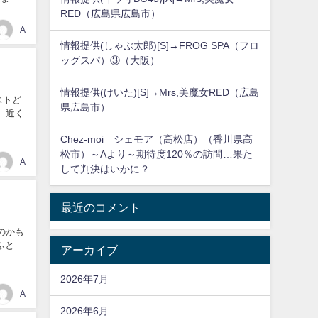
RED（広島県広島市）
A
情報提供(しゃぶ太郎)[S]→FROG SPA（フロ
ッグスパ）③（大阪）
情報提供(けいた)[S]→Mrs,美魔女RED（広島
ストど
県広島市）
、近く
Chez-moi シェモア（高松店）（香川県高
松市）～Aより～期待度120％の訪問…果た
A
して判決はいかに？
最近のコメント
のかも
...
アーカイブ
2026年7月
A
2026年6月