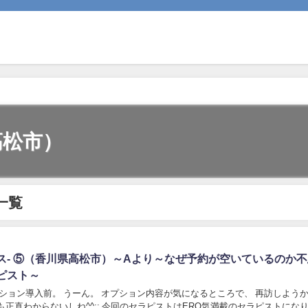
高松市）
一覧
アイリス- ⑤（香川県高松市）～Aより～なぜ予約が空いているのか
ピスト～
ション導入前。 うーん。 オプション内容が気になるところで、 再訪しよう
も正直わからないしね^^;; 今回のセラピストはERO気満載のセラピストにな