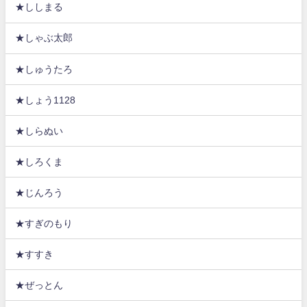
★ししまる
★しゃぶ太郎
★しゅうたろ
★しょう1128
★しらぬい
★しろくま
★じんろう
★すぎのもり
★すすき
★ぜっとん