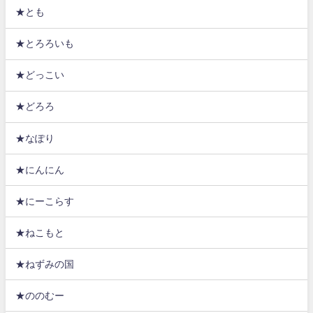
★とも
★とろろいも
★どっこい
★どろろ
★なぽり
★にんにん
★にーこらす
★ねこもと
★ねずみの国
★ののむー