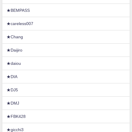
★BEMPASS
★careless007
★Chang
★Daijiro
★daiou
★DIA
★DJ5
★DMJ
★FBK428
★gicchi3