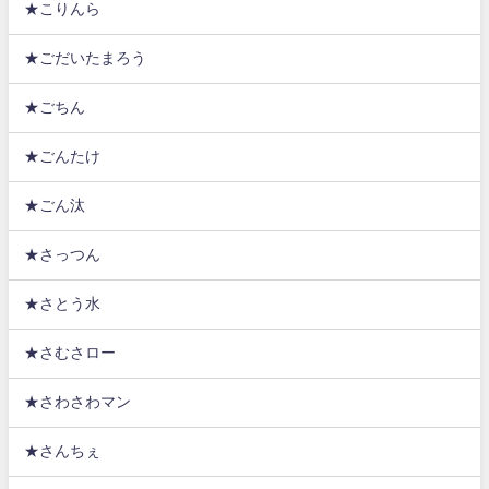
★こりんら
★ごだいたまろう
★ごちん
★ごんたけ
★ごん汰
★さっつん
★さとう水
★さむさロー
★さわさわマン
★さんちぇ