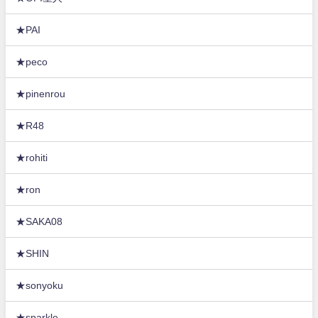
★PAI
★peco
★pinenrou
★R48
★rohiti
★ron
★SAKA08
★SHIN
★sonyoku
★sparkle