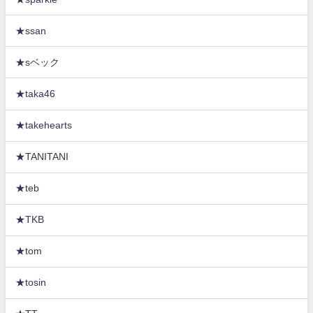
★ssan
★sベック
★taka46
★takehearts
★TANITANI
★teb
★TKB
★tom
★tosin