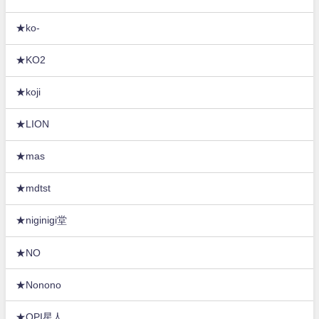
★ko-
★KO2
★koji
★LION
★mas
★mdtst
★niginigi堂
★NO
★Nonono
★OPI星人