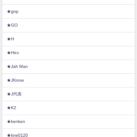
★gnp
★GO
★H
★Hiro
★Jah Man
★JKnow
★J代表
★K2
★kenken
★kne0120