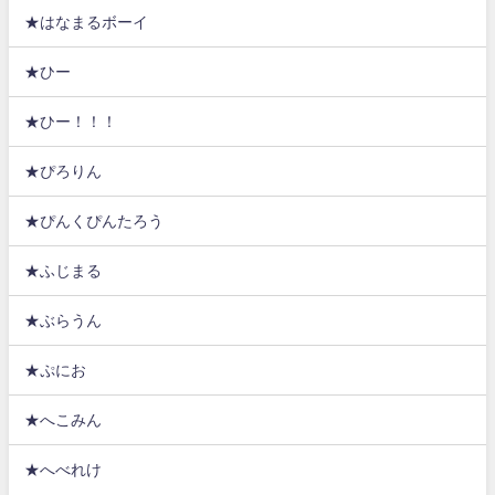
★はなまるボーイ
★ひー
★ひー！！！
★ぴろりん
★ぴんくぴんたろう
★ふじまる
★ぶらうん
★ぷにお
★へこみん
★へべれけ