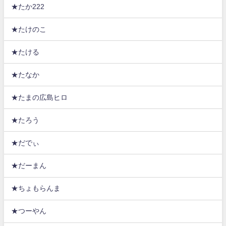
★たか222
★たけのこ
★たける
★たなか
★たまの広島ヒロ
★たろう
★だでぃ
★だーまん
★ちょもらんま
★つーやん