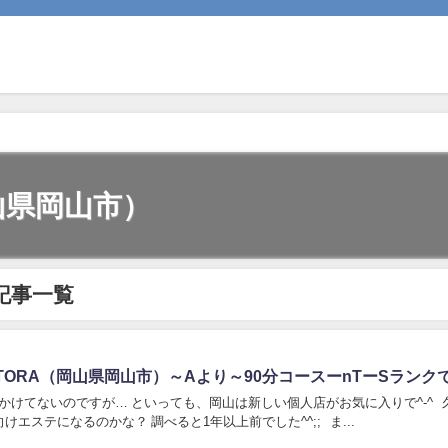
岡山県岡山市）
の記事一覧
ETORA（岡山県岡山市）～Aより～90分コースーnTーSランクで/
かけてないのですが… といっても、岡山は新しい個人店がお気に入りで^-^ 
けエステになるのかな？ 調べると1年以上前でした^^;; ま...