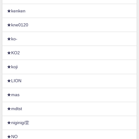
★kenken
★kne0120
★ko-
★KO2
★koji
★LION
★mas
★mdtst
★niginigi堂
★NO