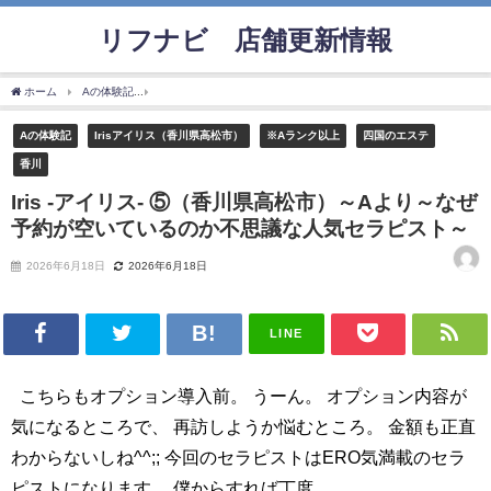
リフナビ®店舗更新情報
ホーム
Aの体験記
Iris -アイリス- ⑤（香川県高松市）～Aより～なぜ予約が空いて
Aの体験記
Irisアイリス（香川県高松市）
※Aランク以上
四国のエステ
香川
Iris -アイリス- ⑤（香川県高松市）～Aより～なぜ
予約が空いているのか不思議な人気セラピスト～
2026年6月18日
2026年6月18日
LINE
こちらもオプション導入前。 うーん。 オプション内容が
気になるところで、 再訪しようか悩むところ。 金額も正直
わからないしね^^;; 今回のセラピストはERO気満載のセラ
ピストになります。 僕からすれば丁度