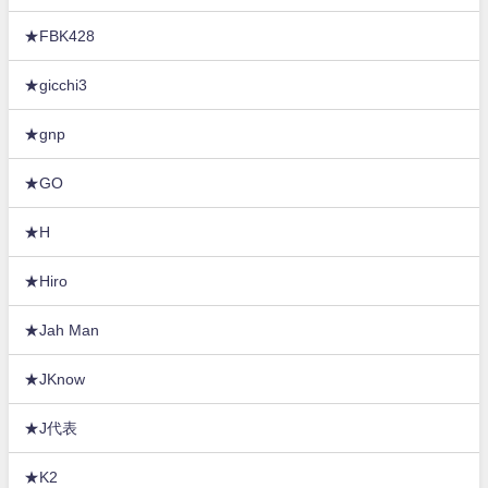
★FBK428
★gicchi3
★gnp
★GO
★H
★Hiro
★Jah Man
★JKnow
★J代表
★K2