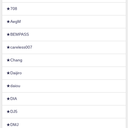
★708
★AegM
★BEMPASS
★careless007
★Chang
★Daijiro
★daiou
★DIA
★DJ5
★DMJ