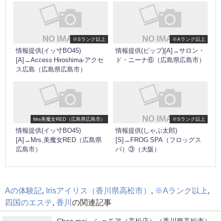
※Sランク以上
※Aランク以上
情報提供(イッ寸BO45)
情報提供(ピップ)[A]→サロン・
[A]→Access Hiroshima-アクセ
ド・ニーナ⑥（広島県広島市）
ス広島（広島県広島市）
Mrs美魔女RED（広島県広島市）
※Sランク以上
情報提供(イッ寸BO45)
情報提供(しゃぶ太郎)
[A]→Mrs,美魔女RED（広島県
[S]→FROG SPA（フロッグス
広島市）
パ）③（大阪）
Aの体験記
,
Irisアイリス（香川県高松市）
,
※Aランク以上
,
四国のエステ
,
香川
の関連記事