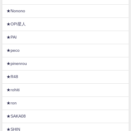
★Nonono
★OPI星人
★PAI
★peco
★pinenrou
★R48
★rohiti
★ron
★SAKA08
★SHIN