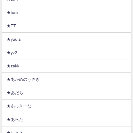
★tosin
★TT
★yuu.s
★yz2
★zakk
★あかめのうさぎ
★あだち
★あっきーな
★あらた
★いっさ