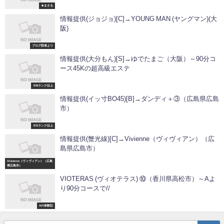
★まさる
情報提供(ジョジョ)[C]→YOUNG MAN (ヤングマン)(大
阪)
ブログ読者より
情報提供(大分もん)[S]→ゆでたまご（大阪）～90分コ
ース45Kの超高級エステ
※Bランク以上
情報提供(イッ寸BO45)[B]→ダンディ＋③（広島県広島
市）
※Sランク以上
情報提供(蟹光線)[C]→Vivienne（ヴィヴィアン）（広
島県広島市）
Vivienne（ヴィヴィアン）（広島
県広島市）
VIOTERAS (ヴィオテラス) ⑩（香川県高松市）～Aよ
り90分コースで//
Aの体験記