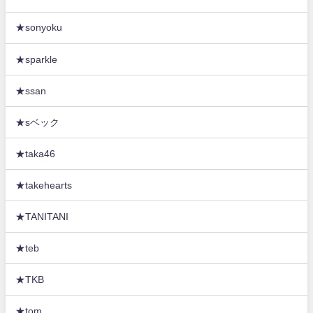
★sonyoku
★sparkle
★ssan
★sベック
★taka46
★takehearts
★TANITANI
★teb
★TKB
★tom