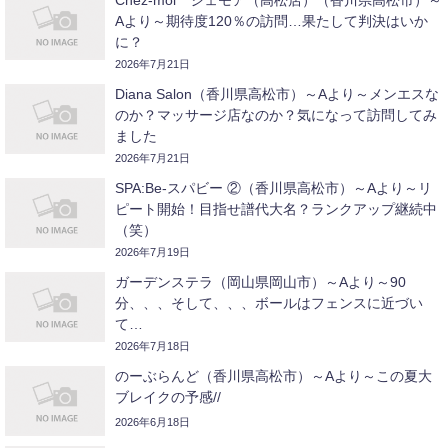
Chez-moi シェモア（高松店）（香川県高松市）～
Aより～期待度120％の訪問…果たして判決はいか
に？
2026年7月21日
Diana Salon（香川県高松市）～Aより～メンエスな
のか？マッサージ店なのか？気になって訪問してみ
ました
2026年7月21日
SPA:Be-スパビー ②（香川県高松市）～Aより～リ
ピート開始！目指せ譜代大名？ランクアップ継続中
（笑）
2026年7月19日
ガーデンステラ（岡山県岡山市）～Aより～90
分、、、そして、、、ボールはフェンスに近づい
て…
2026年7月18日
のーぶらんど（香川県高松市）～Aより～この夏大
ブレイクの予感//
2026年6月18日