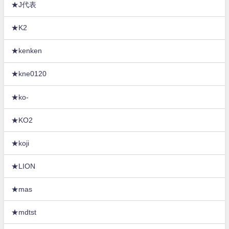
★J代表
★K2
★kenken
★kne0120
★ko-
★KO2
★koji
★LION
★mas
★mdtst