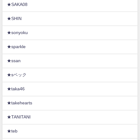
★SAKA08
★SHIN
★sonyoku
★sparkle
★ssan
★sベック
★taka46
★takehearts
★TANITANI
★teb