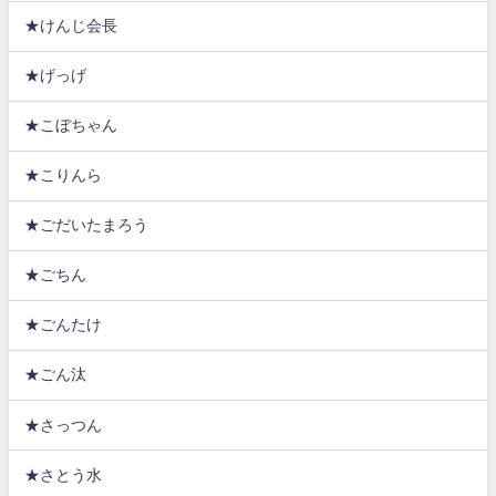
★けんじ会長
★げっげ
★こぼちゃん
★こりんら
★ごだいたまろう
★ごちん
★ごんたけ
★ごん汰
★さっつん
★さとう水