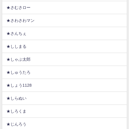
★さむさロー
★さわさわマン
★さんちぇ
★ししまる
★しゃぶ太郎
★しゅうたろ
★しょう1128
★しらぬい
★しろくま
★じんろう