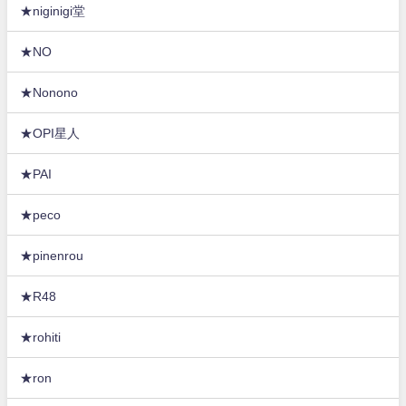
★niginigi堂
★NO
★Nonono
★OPI星人
★PAI
★peco
★pinenrou
★R48
★rohiti
★ron