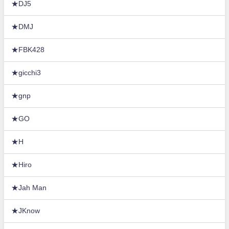
★DJ5
★DMJ
★FBK428
★gicchi3
★gnp
★GO
★H
★Hiro
★Jah Man
★JKnow