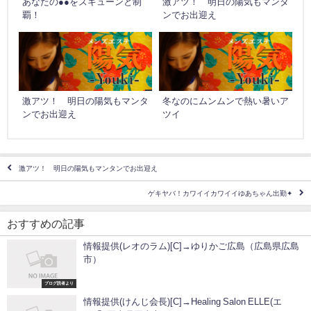
あなたの●●をズキューンと制
激アツ！ 明日の陽気もマンタ
覇！
ンでお出迎え
激アツ！ 明日の陽気もマンタ
冬なのにムンムンで熱い暑いア
ンでお出迎え
ツイ
激アツ！ 明日の陽気もマンタンでお出迎え
ゲキヤバ！カワイイカワイイゆあちゃん出勤✦
おすすめの記事
情報提供(レオのラム)[C]→ゆりかご広島（広島県広島
市）
ブログ読者より
情報提供(けんじ会長)[C]→Healing Salon ELLE(エ