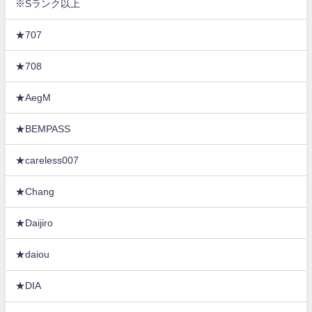
※Sランク以上
★707
★708
★AegM
★BEMPASS
★careless007
★Chang
★Daijiro
★daiou
★DIA