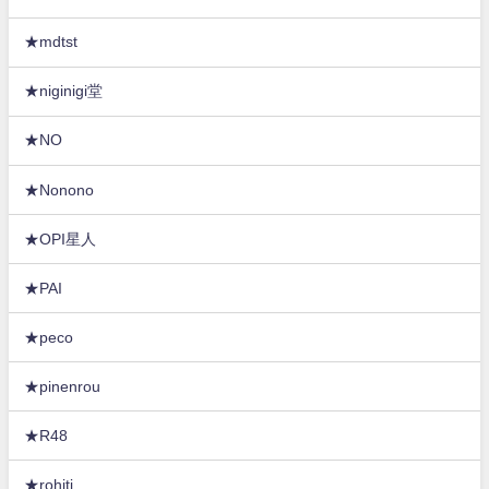
★mdtst
★niginigi堂
★NO
★Nonono
★OPI星人
★PAI
★peco
★pinenrou
★R48
★rohiti