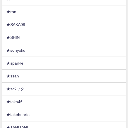
★ron
★SAKA08
★SHIN
★sonyoku
★sparkle
★ssan
★sベック
★taka46
★takehearts
★TANITANI