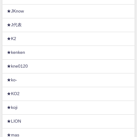
★JKnow
★J代表
★K2
★kenken
★kne0120
★ko-
★KO2
★koji
★LION
★mas