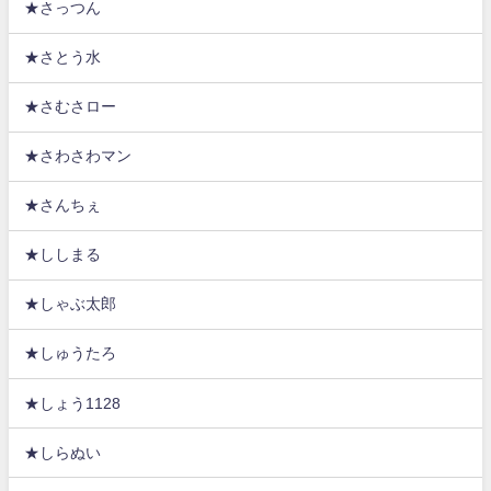
★さっつん
★さとう水
★さむさロー
★さわさわマン
★さんちぇ
★ししまる
★しゃぶ太郎
★しゅうたろ
★しょう1128
★しらぬい