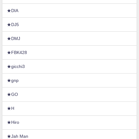
★DIA
★DJ5
★DMJ
★FBK428
★gicchi3
★gnp
★GO
★H
★Hiro
★Jah Man