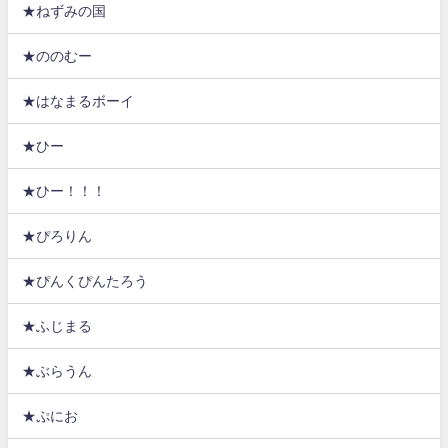
★ねずみの国
★ののむー
★はなまるボーイ
★ひー
★ひー！！！
★ぴろりん
★ぴんくぴんたろう
★ふじまる
★ぶらうん
★ぷにお