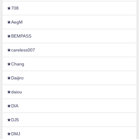
★708
★AegM
★BEMPASS
★careless007
★Chang
★Daijiro
★daiou
★DIA
★DJ5
★DMJ