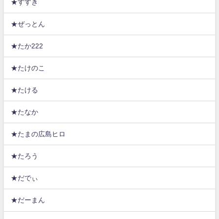
★すすき
★ぜっとん
★たか222
★たけのこ
★たける
★たなか
★たまの広島ヒロ
★たろう
★だでぃ
★だーまん