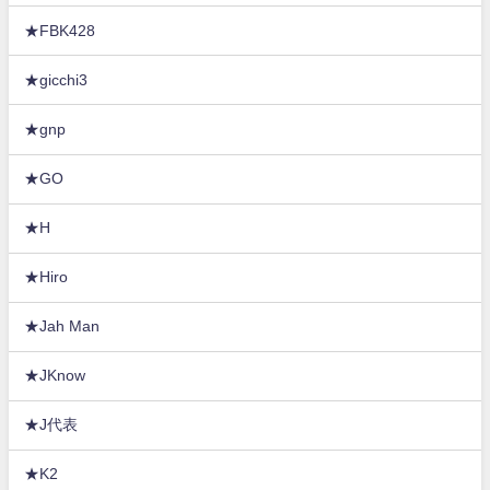
★FBK428
★gicchi3
★gnp
★GO
★H
★Hiro
★Jah Man
★JKnow
★J代表
★K2