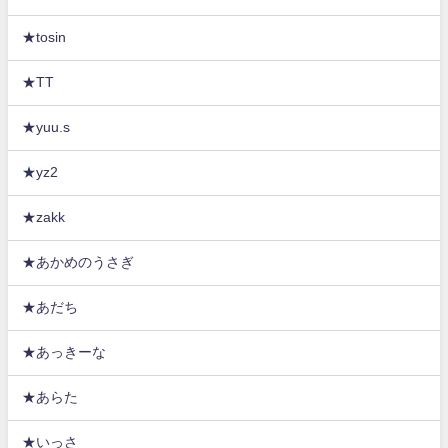
★tosin
★TT
★yuu.s
★yz2
★zakk
★あかめのうさぎ
★あだち
★あっきーな
★あらた
★いっさ