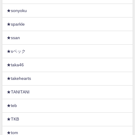
★sonyoku
★sparkle
★ssan
★sベック
★taka46
★takehearts
★TANITANI
★teb
★TKB
★tom