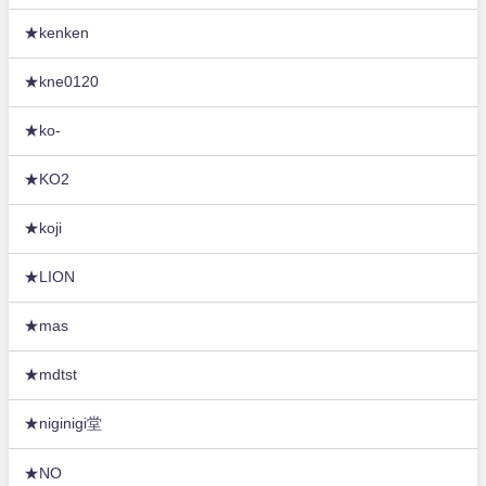
★kenken
★kne0120
★ko-
★KO2
★koji
★LION
★mas
★mdtst
★niginigi堂
★NO