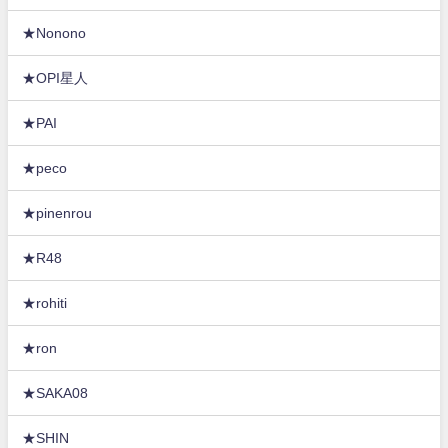
★Nonono
★OPI星人
★PAI
★peco
★pinenrou
★R48
★rohiti
★ron
★SAKA08
★SHIN