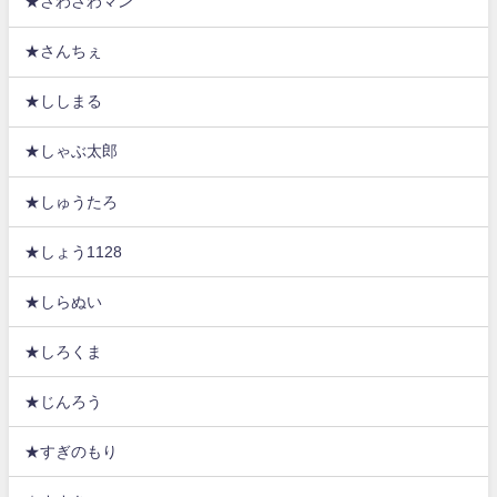
★さわさわマン
★さんちぇ
★ししまる
★しゃぶ太郎
★しゅうたろ
★しょう1128
★しらぬい
★しろくま
★じんろう
★すぎのもり