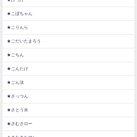
★こぼちゃん
★こりんら
★ごだいたまろう
★ごちん
★ごんたけ
★ごん汰
★さっつん
★さとう水
★さむさロー