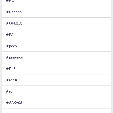
★NO
★Nonono
★OPI星人
★PAI
★peco
★pinenrou
★R48
★rohiti
★ron
★SAKA08