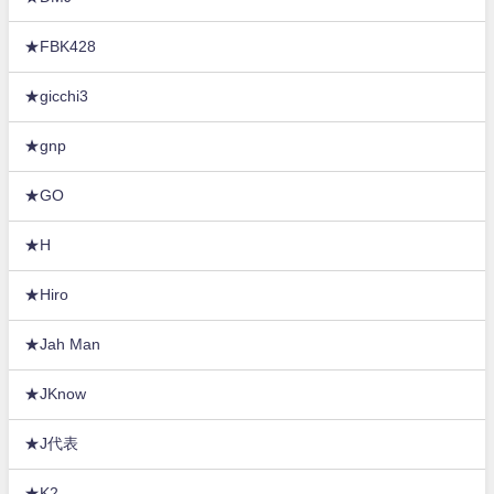
★FBK428
★gicchi3
★gnp
★GO
★H
★Hiro
★Jah Man
★JKnow
★J代表
★K2