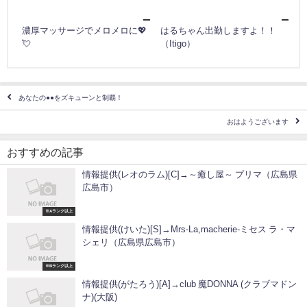
濃厚マッサージでメロメロに💖
はるちゃん出勤しますよ！！
💘
（Itigo）
あなたの●●をズキューンと制覇！
おはようございます
おすすめの記事
情報提供(レオのラム)[C]→～癒し屋～ プリマ（広島県
広島市）
※Aランク以上
情報提供(けいた)[S]→Mrs-La,macherie-ミセス ラ・マ
シェリ（広島県広島市）
※Bランク以上
情報提供(がたろう)[A]→club 魔DONNA (クラブマドン
ナ)(大阪)