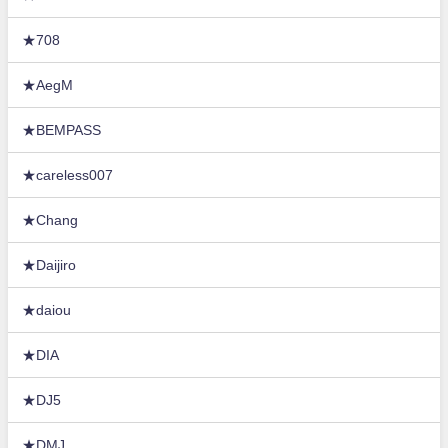
★708
★AegM
★BEMPASS
★careless007
★Chang
★Daijiro
★daiou
★DIA
★DJ5
★DMJ