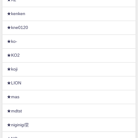
★kenken
★kne0120
★ko-
★KO2
★koji
★LION
★mas
★mdtst
★niginigi堂