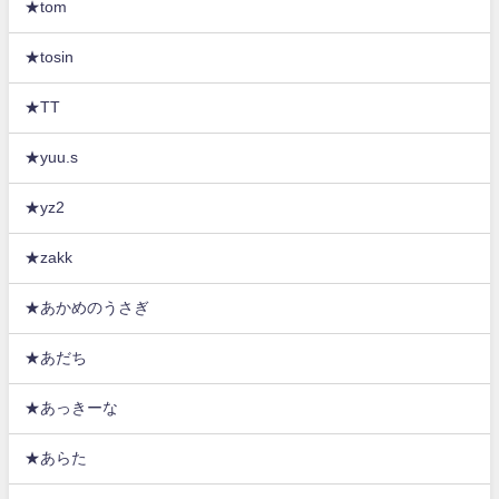
★tom
★tosin
★TT
★yuu.s
★yz2
★zakk
★あかめのうさぎ
★あだち
★あっきーな
★あらた