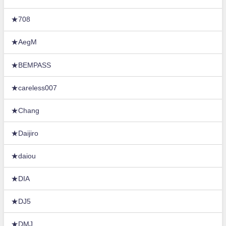
★708
★AegM
★BEMPASS
★careless007
★Chang
★Daijiro
★daiou
★DIA
★DJ5
★DMJ