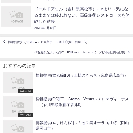
ゴールドアウル（香川県高松市）～Aより～気にな
るままでは終われない。高級施術レストコースを体
験した結果…
2026年6月18日
情報提供(たける)[B]→ミセス美オーラ 岡山②(岡山県岡山市)
情報提供(ビル大佐)[C]→EXE-relaxation spa- (エグゼ)(岡山県岡山市)
おすすめの記事
情報提供(蟹光線)[B]→王様のきもち（広島県広島市）
※Aランク以上
情報提供(GO)[C]→Aroma Venus～アロマヴィーナス
～（香川県綾歌郡宇多津町）
※Bランク以上
情報提供(やまけん)[A]→ミセス美オーラ 岡山②（岡山
県岡山市）