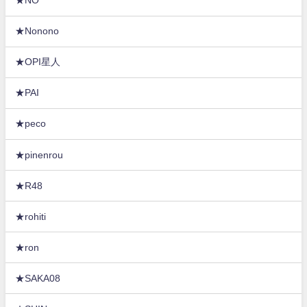
★NO
★Nonono
★OPI星人
★PAI
★peco
★pinenrou
★R48
★rohiti
★ron
★SAKA08