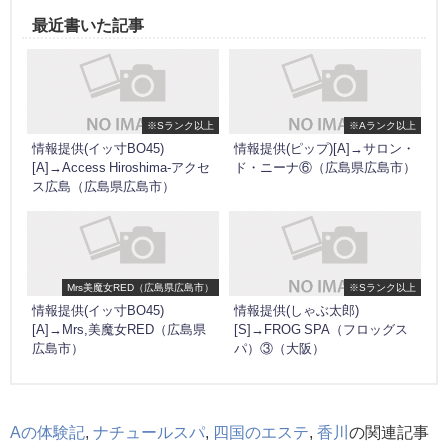
最近書いた記事
※Sランク以上
※Aランク以上
情報提供(イッ寸BO45)
情報提供(ピップ)[A]→サロン・
[A]→Access Hiroshima-アクセ
ド・ニーナ⑥（広島県広島市）
ス広島（広島県広島市）
Mrs美魔女RED（広島県広島市）
※Sランク以上
情報提供(イッ寸BO45)
情報提供(しゃぶ太郎)
[A]→Mrs,美魔女RED（広島県
[S]→FROG SPA（フロッグス
広島市）
パ）③（大阪）
Aの体験記
,
ナチュールスパ
,
四国のエステ
,
香川
の関連記事