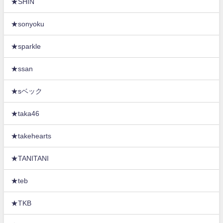
★SHIN
★sonyoku
★sparkle
★ssan
★sベック
★taka46
★takehearts
★TANITANI
★teb
★TKB