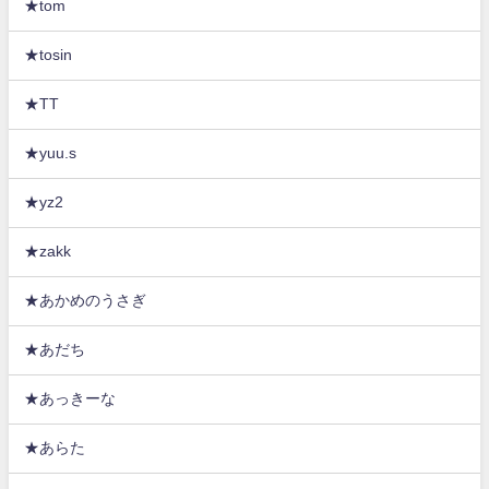
★tom
★tosin
★TT
★yuu.s
★yz2
★zakk
★あかめのうさぎ
★あだち
★あっきーな
★あらた