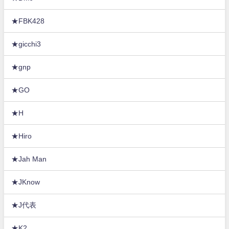
★FBK428
★gicchi3
★gnp
★GO
★H
★Hiro
★Jah Man
★JKnow
★J代表
★K2