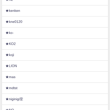
★kenken
★kne0120
★ko-
★KO2
★koji
★LION
★mas
★mdtst
★niginigi堂