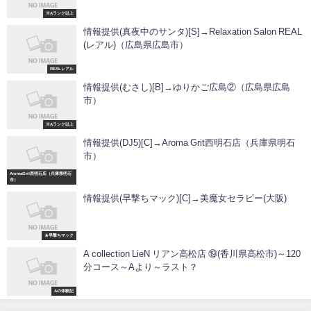
※Aランク以上
情報提供(真夜中のサンタ)[S]→Relaxation Salon REAL
(レアル)（広島県広島市）
REALレアル
情報提供(むさし)[B]→ゆりかご広島②（広島県広島
市）
※Aランク以上
情報提供(DJ5)[C]→Aroma Grit西明石店（兵庫県明石
市）
AromaGrit西明石店（兵庫県明石
市）
情報提供(早撃ちマック)[C]→美魔女セラピー(大阪)
★早撃ちマック
A collection LieN リアン高松店 ⑲(香川県高松市)～120
分コース～Aより～ラスト？
Aの体験記