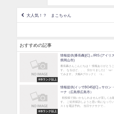
大人気！？ まこちゃん
おすすめの記事
情報提供(番長轟)[C]→IRIS (アイリ
県岡山市)
番長轟さんこんにちは！ 情報ありがとう
す。 なるほど、、、 分かりました(｀･ω･
てみます。 大幅Aブロック ( ´･з...
※Bランク以上
情報提供(イッ寸BO45)[C]→サロ
ーナ（広島県広島市）
初投稿で拙いかもしれませんが宜しくお
す。 ご近所探訪しようと思い気になって
ストを電話予約。 当日サクサクで...
※Bランク以上