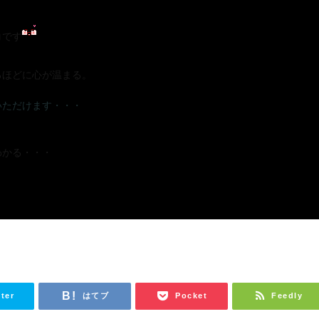
コです
るほどに心が温まる。
いただけます・・・
わかる・・・
tter
はてブ
Pocket
Feedly