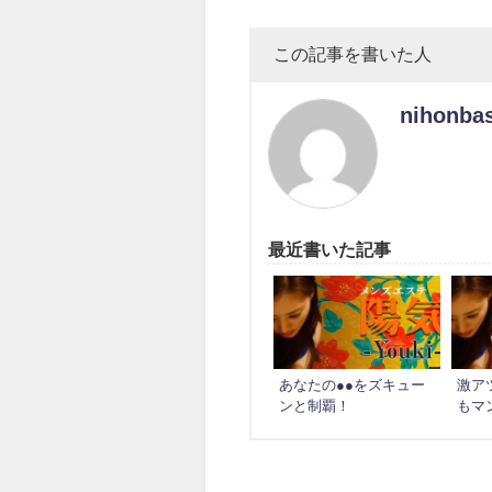
この記事を書いた人
nihonba
最近書いた記事
あなたの●●をズキュー
激ア
ンと制覇！
もマ