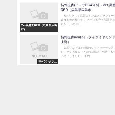
情報提供(イッ寸BO45)[A]→Mrs,美
RED（広島県広島市）
Aさんそして広島のメンエスジャンキーho
皆様お疲れ様です！ カープも色々話題と
たが こっちの...
Mrs美魔女RED（広島県広島
市）
情報提供(ron)[S]→タイダイヤモン
上野）
以前このビルの4階のタイマッサージ店
し、とても良かったので3階のこの店にも
ことにしました。 予約...
※Aランク以上