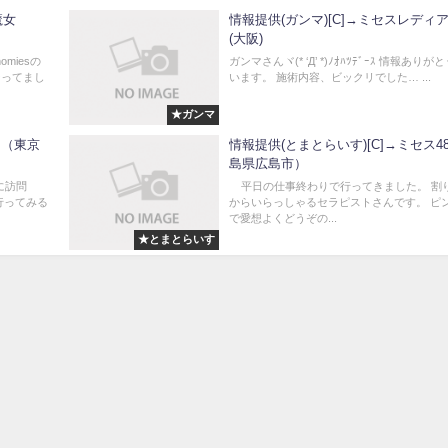
魔女
情報提供(ガンマ)[C]→ミセスレディ
(大阪)
miesの
ガンマさんヾ(* ‘Д’ *)ﾉｵﾊﾂﾃﾞｰｽ 情報ありが
なってまし
います。 施術内容、ビックリでした… ...
★ガンマ
ド（東京
情報提供(とまとらいす)[C]→ミセス4
島県広島市）
に訪問
平日の仕事終わりで行ってきました。 割
行ってみる
からいらっしゃるセラピストさんです。 ピ
で愛想よくどうぞの...
★とまとらいす