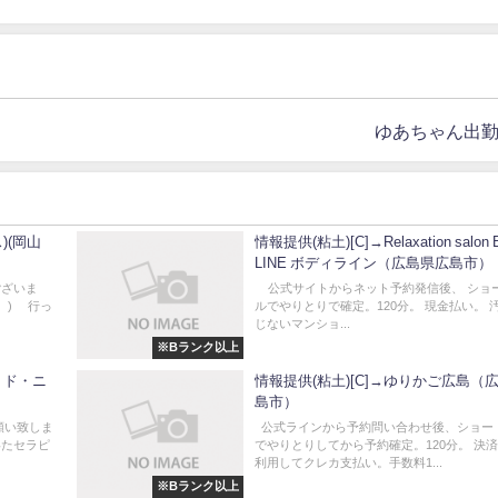
ゆあちゃん出勤
ス)(岡山
情報提供(粘土)[C]→Relaxation salon
LINE ボディライン（広島県広島市）
ございま
公式サイトからネット予約発信後、 ショ
´)ゞ 行っ
ルでやりとりで確定。120分。 現金払い。 
じないマンショ...
※Bランク以上
ン・ド・ニ
情報提供(粘土)[C]→ゆりかご広島（
島市）
願い致しま
公式ラインから予約問い合わせ後、ショー
いたセラピ
でやりとりしてから予約確定。120分。 決
利用してクレカ支払い。手数料1...
※Bランク以上