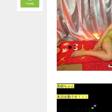
Feedly
美樹ちゃん
本日出勤です！！！
Eカップ 　バスト８８