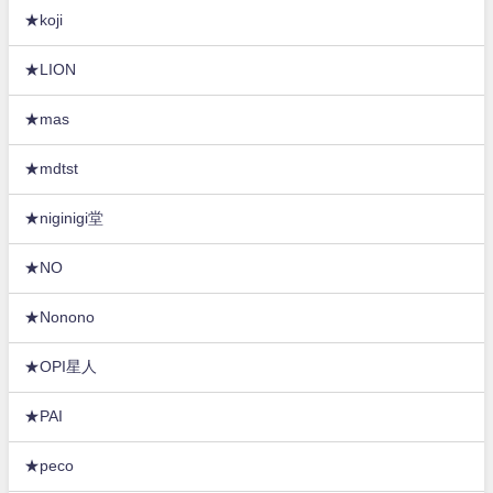
★koji
★LION
★mas
★mdtst
★niginigi堂
★NO
★Nonono
★OPI星人
★PAI
★peco