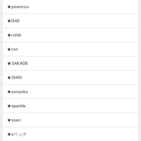
★pinenrou
★R48
★rohiti
★ron
★SAKA08
★SHIN
★sonyoku
★sparkle
★ssan
★sベック