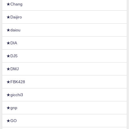
★Chang
★Daijiro
★daiou
★DIA
★DJ5
★DMJ
★FBK428
★gicchi3
★gnp
★GO