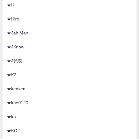
★H
★Hiro
★Jah Man
★JKnow
★J代表
★K2
★kenken
★kne0120
★ko-
★KO2