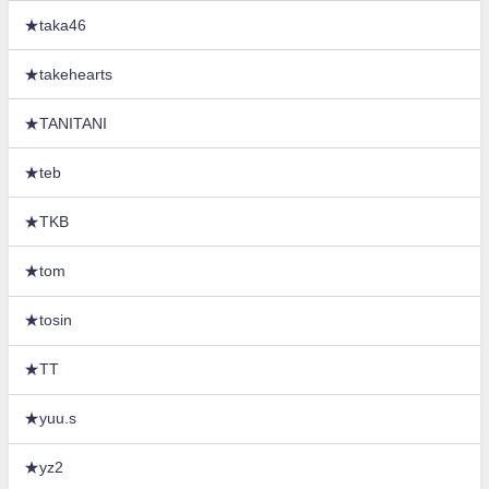
★taka46
★takehearts
★TANITANI
★teb
★TKB
★tom
★tosin
★TT
★yuu.s
★yz2