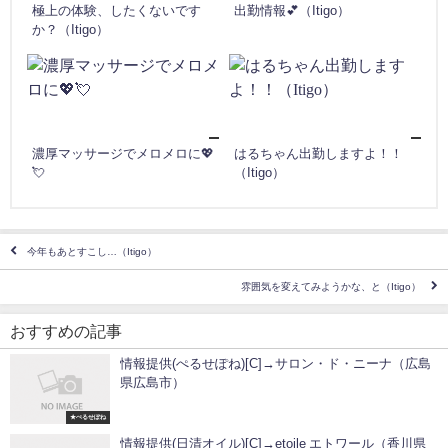
極上の体験、したくないです
出勤情報💕（Itigo）
か？（Itigo）
濃厚マッサージでメロメロに💖
はるちゃん出勤しますよ！！
💘
（Itigo）
今年もあとすこし…（Itigo）
雰囲気を変えてみようかな、と（Itigo）
おすすめの記事
情報提供(ぺるせぽね)[C]→サロン・ド・ニーナ（広島
県広島市）
★ぺるせぽね
情報提供(日清オイル)[C]→etoile エトワール（香川県