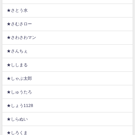
★さとう水
★さむさロー
★さわさわマン
★さんちぇ
★ししまる
★しゃぶ太郎
★しゅうたろ
★しょう1128
★しらぬい
★しろくま