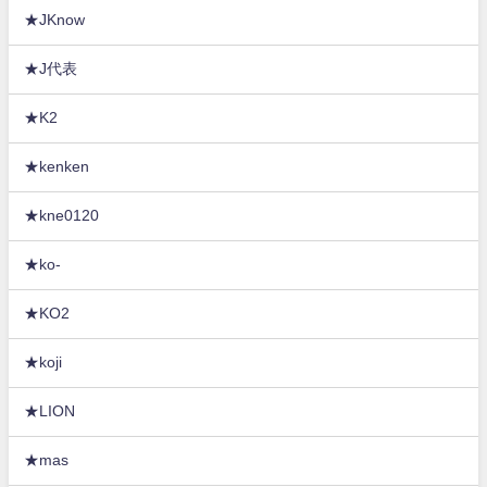
★JKnow
★J代表
★K2
★kenken
★kne0120
★ko-
★KO2
★koji
★LION
★mas