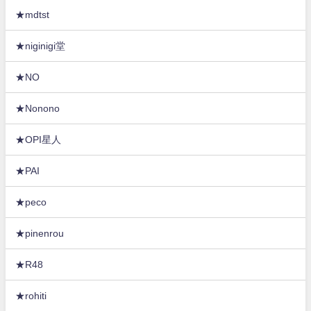
★mdtst
★niginigi堂
★NO
★Nonono
★OPI星人
★PAI
★peco
★pinenrou
★R48
★rohiti