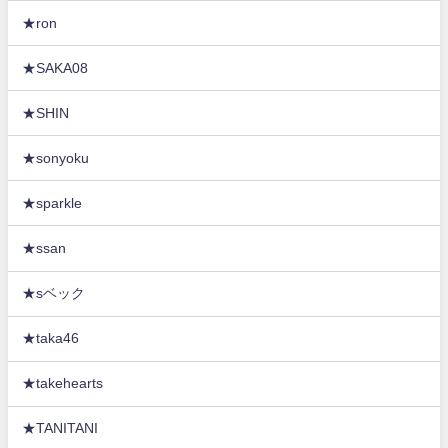
★ron
★SAKA08
★SHIN
★sonyoku
★sparkle
★ssan
★sベック
★taka46
★takehearts
★TANITANI