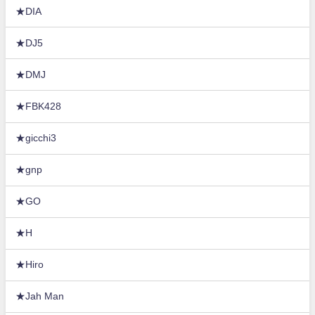
★DIA
★DJ5
★DMJ
★FBK428
★gicchi3
★gnp
★GO
★H
★Hiro
★Jah Man