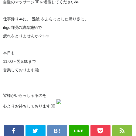
自慢のマッサージ💆‍♂️を堪能してください💫

仕事帰り🚗に、 難波 をふらっとした帰り🍜に、

itigo自慢の濃厚施術で
疲れをとりませんか？✨✨

本日も
11:00～翌6:00まで
営業しております🤗
皆様がいらっしゃるのを
心よりお待ちしております🙇‍♀️
LINE