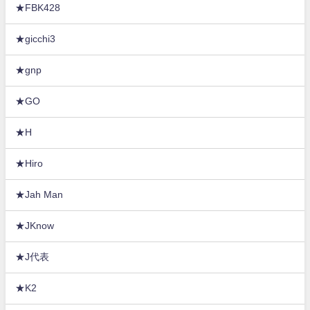
★FBK428
★gicchi3
★gnp
★GO
★H
★Hiro
★Jah Man
★JKnow
★J代表
★K2