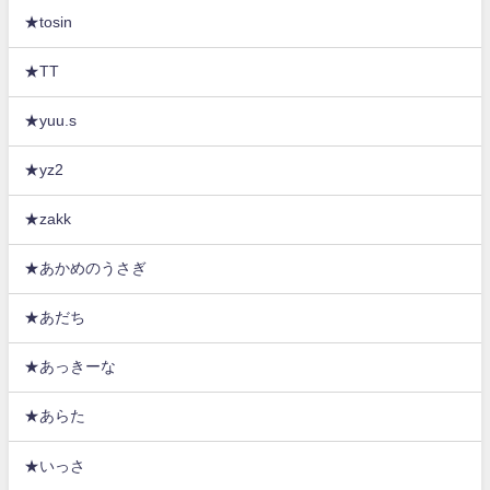
★tosin
★TT
★yuu.s
★yz2
★zakk
★あかめのうさぎ
★あだち
★あっきーな
★あらた
★いっさ