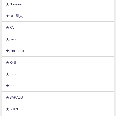
★Nonono
★OPI星人
★PAI
★peco
★pinenrou
★R48
★rohiti
★ron
★SAKA08
★SHIN