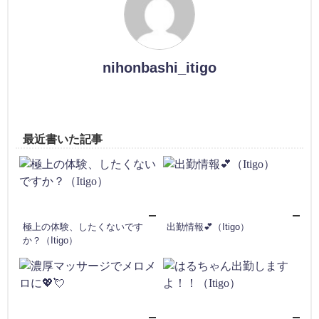
nihonbashi_itigo
最近書いた記事
極上の体験、したくないです
出勤情報💕（Itigo）
か？（Itigo）