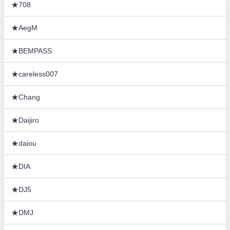
★708
★AegM
★BEMPASS
★careless007
★Chang
★Daijiro
★daiou
★DIA
★DJ5
★DMJ