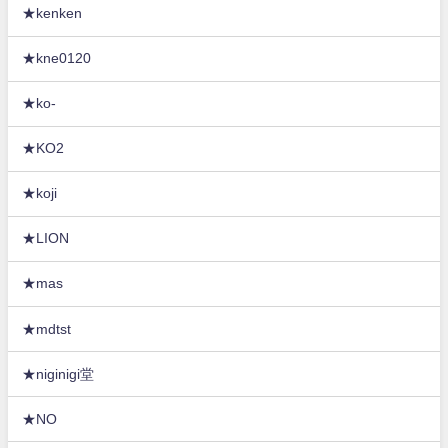
★kenken
★kne0120
★ko-
★KO2
★koji
★LION
★mas
★mdtst
★niginigi堂
★NO