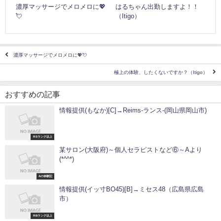
濃厚マッサージでメロメロに💖
はるちゃん出勤しますよ！！
💘
（Itigo）
濃厚マッサージでメロメロに💖💘
極上の体験、したくないですか？（Itigo）
おすすめの記事
情報提供(もなか)[C]→Reims-ランス-(岡山県岡山市)
※Sランク以上
某サロン(大阪府)～個人セラピストなど⑥～Aより
(*^^*)
Aの体験記
情報提供(イッ寸BO45)[B]→ミセス48（広島県広島
市）
※Bランク以上