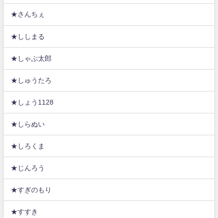
★さんちぇ
★ししまる
★しゃぶ太郎
★しゅうたろ
★しょう1128
★しらぬい
★しろくま
★じんろう
★すぎのもり
★すすき