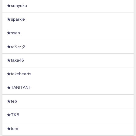
★sonyoku
★sparkle
★ssan
★sベック
★taka46
★takehearts
★TANITANI
★teb
★TKB
★tom