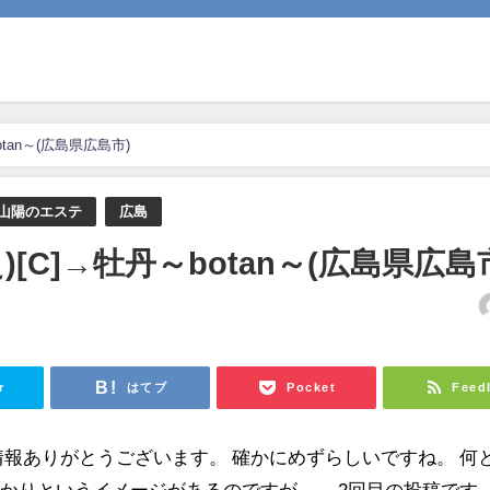
tan～(広島県広島市)
山陽のエステ
広島
[C]→牡丹～botan～(広島県広島
日
r
はてブ
Pocket
Feed
情報ありがとうございます。 確かにめずらしいですね。 何
かりというイメージがあるのですが… 2回目の投稿です