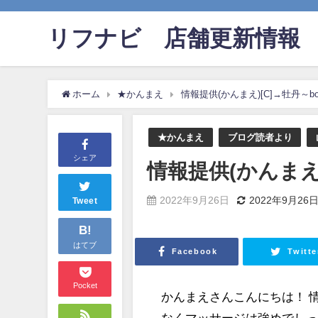
リフナビ®店舗更新情報
ホーム
★かんまえ
情報提供(かんまえ)[C]→牡丹～bo
★かんまえ
ブログ読者より
シェア
情報提供(かんまえ)
2022年9月26日
2022年9月26
Tweet
B!
はてブ
Facebook
Twitte
Pocket
かんまえさんこんにちは！ 
なくマッサージは強めでしっ