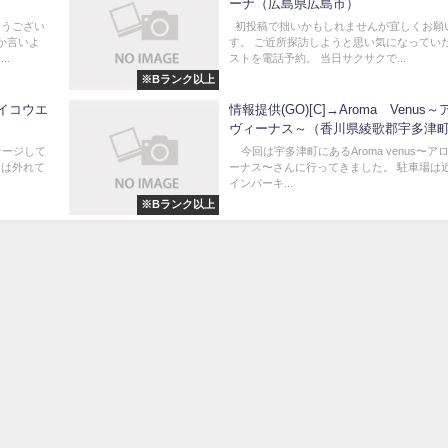
ーナ（広島県広島市）
とうござい
初投稿で拙いかもしれませんが宜しくお願
しか言いよ
す。 ご近所探訪しようと思い気になってい
..
ストを電話予約。 当日サクサクで...
※Bランク以上
タイコウエ
情報提供(GO)[C]→Aroma Venus
ヴィーナス～（香川県綾歌郡宇多津
サージして
今回は宇多津町にあるAroma venus〜ア
らは外れて
ーナス〜さんに行ってきました。 駐車場は
インパーキ...
※Bランク以上