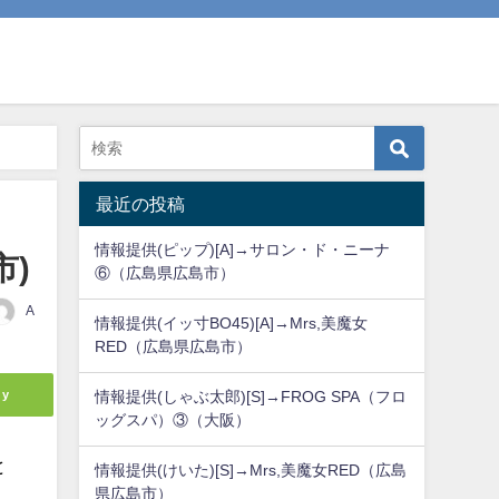
最近の投稿
情報提供(ピップ)[A]→サロン・ド・ニーナ
市)
⑥（広島県広島市）
A
情報提供(イッ寸BO45)[A]→Mrs,美魔女
RED（広島県広島市）
ly
情報提供(しゃぶ太郎)[S]→FROG SPA（フロ
ッグスパ）③（大阪）
と
情報提供(けいた)[S]→Mrs,美魔女RED（広島
県広島市）
。