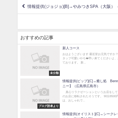
情報提供(ジョジョ)[B]→やみつきSPA（大阪
おすすめの記事
新人コース
おはようございます 最近皆お元気ですか
タッフ可愛いやろ❤️早い来てくださいよ
ております。 新...
未分類
情報提供(ピップ)[C]→癒し処 Ben
ニー】（広島県広島市）
真心リラクゼーションというお店をして
のお店に移転されたそうです。 90分8500
は、おしゃれで...
ブログ読者より
情報提供(オイリスト)[C]→シーク