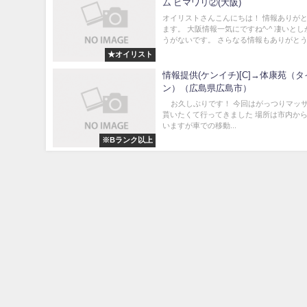
ム ヒマワリ②(大阪)
オイリストさんこんにちは！ 情報ありが
ます。 大阪情報一気にですね^-^ 凄いと
うがないです。 さらなる情報もありがとう.
★オイリスト
情報提供(ケンイチ)[C]→体康苑（
ン）（広島県広島市）
お久しぶりです！ 今回はがっつりマッ
貰いたくて行ってきました 場所は市内か
いますが車での移動...
※Bランク以上