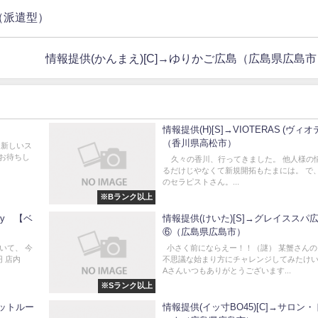
）（派遣型）
情報提供(かんまえ)[C]→ゆりかご広島（広島県広島市
情報提供(H)[S]→VIOTERAS (ヴィオ
（香川県高松市）
？新しいス
、お待ちし
久々の香川、行ってきました。 他人様の
るだけじやなくて新規開拓もたまには。 で
のセラピストさん。...
※Bランク以上
ny 【ベ
情報提供(けいた)[S]→グレイススパ
⑥（広島県広島市）
いて、 今
小さく前にならえー！！（謎） 某蟹さんの
円 店内
不思議な始まり方にチャレンジしてみたけ
Aさんいつもありがとうございます...
※Sランク以上
レットルー
情報提供(イッ寸BO45)[C]→サロン