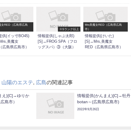
美魔女RED（広島県広島
Mrs美魔女RED（広島県広島
※Sランク以上
市）
供(イッ寸BO45)
情報提供(しゃぶ太郎)
情報提供(けいた)
→Mrs,美魔女
[S]→FROG SPA（フロ
[S]→Mrs,美魔女
D（広島県広島市）
ッグスパ）③（大阪）
RED（広島県広島市）
,
山陽のエステ
,
広島
の関連記事
え)[C]→ゆりか
情報提供(かんまえ)[C]→牡
県広島市）
botan～(広島県広島市)
2022年9月26日