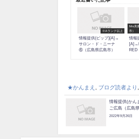
Mrs
※Aランク以上
市）
情報提供(ピップ)[A]→
情報提
サロン・ド・ニーナ
[A]
⑥（広島県広島市）
RE
★かんまえ
,
ブログ読者より
情報提供(かんま
ご広島（広島
2022年9月26日