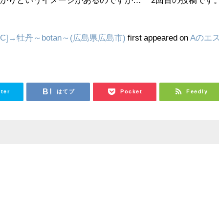
C]→牡丹～botan～(広島県広島市)
first appeared on
Aのエ
tter
はてブ
Pocket
Feedly