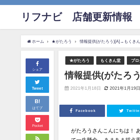
リフナビ®店舗更新情報
ホーム
★がたろう
情報提供(がたろう)[A]→もくきん
★がたろう
もくきん堂
ブロ
シェア
情報提供(がたろう)
2021年1月18日
2021年1月19
Tweet
B!
はてブ
Facebook
Twitte
Pocket
がたろうさんこんにちは！ 
て一生懸命。 あまあま採点思想