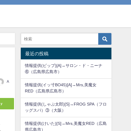
最近の投稿
情報提供(ピップ)[A]→サロン・ド・ニーナ
⑥（広島県広島市）
A
情報提供(イッ寸BO45)[A]→Mrs,美魔女
RED（広島県広島市）
ly
情報提供(しゃぶ太郎)[S]→FROG SPA（フロ
ッグスパ）③（大阪）
く
情報提供(けいた)[S]→Mrs,美魔女RED（広島
県広島市）
そ