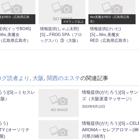
美魔女RED（広島県広島
Mrs美魔女RED（広島県広島
※Sランク以上
市）
供(イッ寸BO45)
情報提供(しゃぶ太郎)
情報提供(けいた)
→Mrs,美魔女
[S]→FROG SPA（フロ
[S]→Mrs,美魔女
D（広島県広島市）
ッグスパ）③（大阪）
RED（広島県広島市）
ログ読者より
,
大阪
,
関西のエステ
の関連記事
う)[S]→ミセスレ
情報提供(がたろう)[S]→サ
大阪）
ズ（大阪派遣マッサージ）
2022年8月12日
ろう)
情報提供(がたろう)[S]→CEL
ITY (オーソリテ
AROMA～セレブアロマ～(神
屋)
川県川崎市)