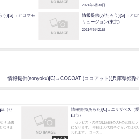
2021年6月30日
う)[S]→アロマモ
情報提供(がたろう)[S]→ア
リュージョン(東京)
2021年6月21日
情報提供(sonyoku)[C]→COCOAT (ココアット)(兵庫県姫路
spa（ゼ
情報提供(あらた)[C]→エリザベス（
山市）
なり 過去
セラピストの体型は細身の大Pの女性セラ
となりま
になります。 年齢は30代前半ぐらいではな
われます。 コース...
★あらた