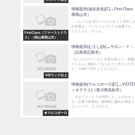
情報提供(油谷友也)[C]→First Clas
県岡山市）
こんにちは 某サイトからネット予約し
お部屋は、ワンルームでとても綺麗です。
ピストさん。ギャル...
FirstClass（ファーストクラ
ス）（岡山県岡山市）
情報提供(むさし)[A]→サロン・ド
（広島県広島市）
久しぶりのメンエス 目先を変えて、老舗
ストさんに施術してもらおうと考えコチラ
た。 LINEで予約 とてもスムー...
※Bランク以上
情報提供(マルコポーロ)[C]→VIOTER
ィオテラス)（香川県高松市）
今までメンエスを利用したことがなかっ
が、仕事で肉体的・精神的に疲れが溜まっ
イミングで、ヴィオテラ...
★マルコポーロ