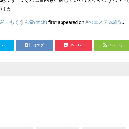
行ける
A]→もくきん堂(大阪)
first appeared on
Aのエステ体験記
.
tter
はてブ
Pocket
Feedly