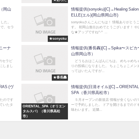
s.（岡山
情報提供(sonyoku)[C]→Healing Salon
ELLE(エル)(岡山県岡山市)
ました。
sonyokuさんこんにちは！ 情報ありがとう
 で、セラ
す。 初岡山進出おめでとうございます！ や
な★アップですね^-^ ...
★sonyoku
・ニーナ
情報提供(番長轟)[C]→Spika〜スピ
山県岡山市）
のセラピ
どうもおはこんばんにちは。 めちゃめち
にしまし
りの投稿になりました。 ちょこちょこメン
ってはいたんですが...
★番長轟
AS (ヴ
情報提供(日清オイル)[C]→ORIENTAL
SPA（香川県高松市）
たのです
５月オープンの新規店 情報が全くないの
ていたタ
ーで予約しました。 ドアを開けるまでのド
ORIENTAL_SPA（オリエン
味わいます。 近隣...
タルスパ）（香川県高松
市）