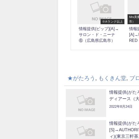
Mrs
※Aランク以上
市）
情報提供(ピップ)[A]→
情報提
サロン・ド・ニーナ
[A]
⑥（広島県広島市）
RE
★がたろう
,
もくきん堂
,
ブ
情報提供(がたろ
ディアース（
2022年8月24日
情報提供(がた
[S]→AUTHOR
ィ)(東京三軒茶