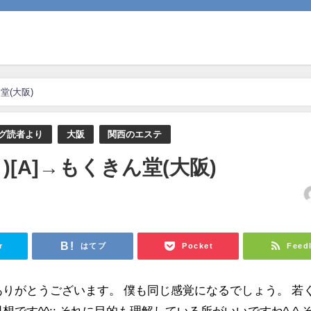
堂(大阪)
グ読者より
大阪
関西のエステ
[A]→もくきん堂(大阪)
日
r
はてブ
Pocket
Feed
ありがとうございます。 僕も同じ感覚になるでしょう。 若
です^^;; それに目的も理解している所がいいですね^-^ 