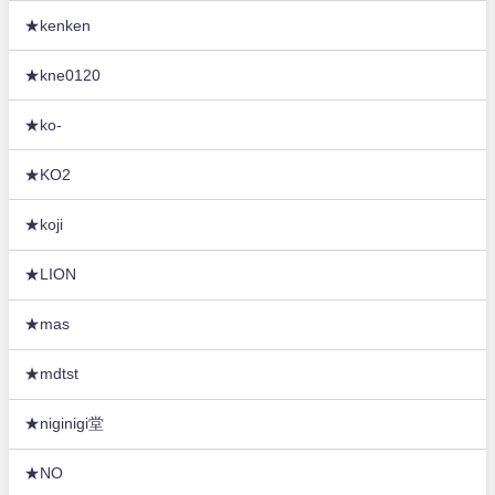
★kenken
★kne0120
★ko-
★KO2
★koji
★LION
★mas
★mdtst
★niginigi堂
★NO