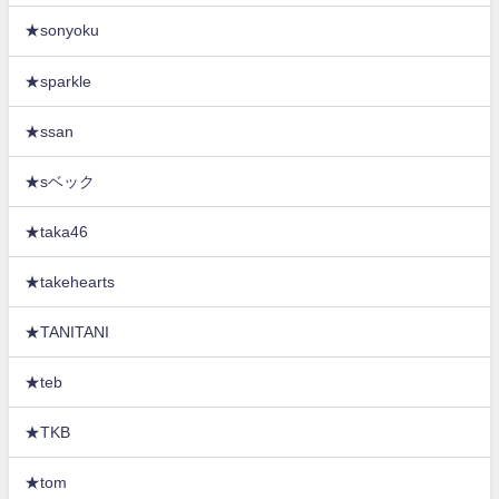
★sonyoku
★sparkle
★ssan
★sベック
★taka46
★takehearts
★TANITANI
★teb
★TKB
★tom