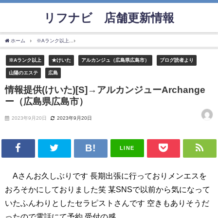
リフナビ®店舗更新情報
ホーム
※Aランク以上
情報提供(けいた)[S]→アルカンジューArchangeー（広島県広
※Aランク以上
★けいた
アルカンジュ（広島県広島市）
ブログ読者より
山陽のエステ
広島
情報提供(けいた)[S]→アルカンジューArchange
ー（広島県広島市）
2023年9月20日
2023年9月20日
LINE
Aさんお久しぶりです 長期出張に行っておりメンエスを
おろそかにしておりました笑 某SNSで以前から気になって
いたふんわりとしたセラピストさんです 空きもありそうだ
ったので電話にて予約 受付の感