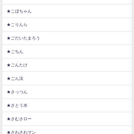
★こぼちゃん
★こりんら
★ごだいたまろう
★ごちん
★ごんたけ
★ごん汰
★さっつん
★さとう水
★さむさロー
★さわさわマン