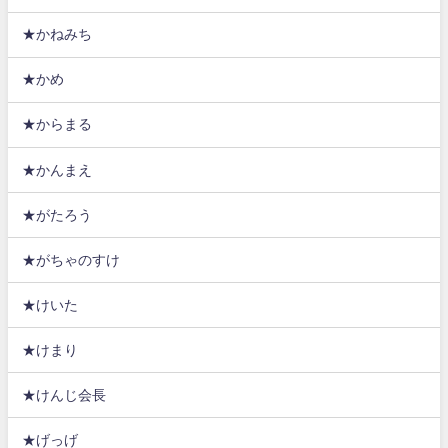
★かねみち
★かめ
★からまる
★かんまえ
★がたろう
★がちゃのすけ
★けいた
★けまり
★けんじ会長
★げっげ