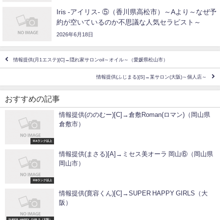
Iris -アイリス- ⑤（香川県高松市）～Aより～なぜ予
約が空いているのか不思議な人気セラピスト～
2026年6月18日
情報提供(月1エステ)[C]→隠れ家サロンoil～オイル～（愛媛県松山市）
情報提供(ふじまる)[S]→某サロン(大阪)～個人店～
おすすめの記事
情報提供(ののむー)[C]→倉敷Roman(ロマン)（岡山県
倉敷市）
※Aランク以上
情報提供(まさる)[A]→ミセス美オーラ 岡山⑥（岡山県
岡山市）
※Bランク以上
情報提供(寛容くん)[C]→SUPER HAPPY GIRLS（大
阪）
SUPER_HAPPY_GIRLS（大阪）