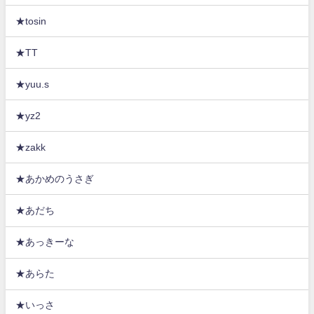
★tosin
★TT
★yuu.s
★yz2
★zakk
★あかめのうさぎ
★あだち
★あっきーな
★あらた
★いっさ