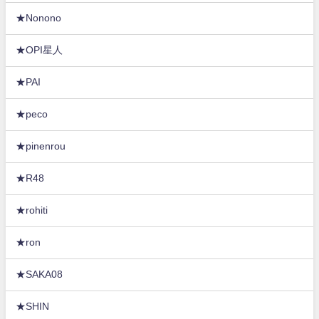
★Nonono
★OPI星人
★PAI
★peco
★pinenrou
★R48
★rohiti
★ron
★SAKA08
★SHIN