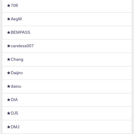
★708
★AegM
★BEMPASS
★careless007
★Chang
★Daijiro
★daiou
★DIA
★DJ5
★DMJ