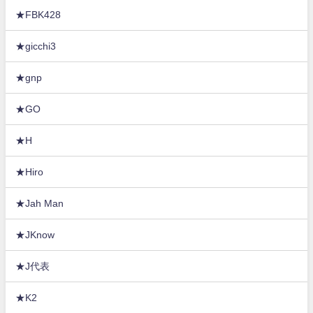
★FBK428
★gicchi3
★gnp
★GO
★H
★Hiro
★Jah Man
★JKnow
★J代表
★K2