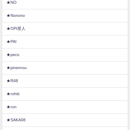
★NO
★Nonono
★OPI星人
★PAI
★peco
★pinenrou
★R48
★rohiti
★ron
★SAKA08