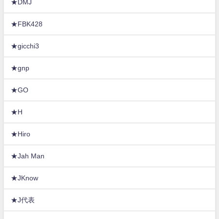
★DMJ
★FBK428
★gicchi3
★gnp
★GO
★H
★Hiro
★Jah Man
★JKnow
★J代表