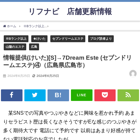
リフナビ®店舗更新情報
ホーム
※Bランク以上
情報提供(けいた)[S]→7Dream Este (セブンドリームエステ
※Bランク以上
★けいた
セブンドリームエステ
ブログ読者より
山陽のエステ
広島
情報提供(けいた)[S]→7Dream Este (セブンドリ
ームエステ)④（広島県広島市）
2024年6月25日
2024年6月25日
LINE
某SNSでの写真やつぶやきなどに興味を惹かれ予約 あま
りセラピスト歴は長くなさそうですがEな感じのつぶやきが
多く期待大です 電話にて予約です 以前はあまり好感が持て
ない電話対応のお店でしたが