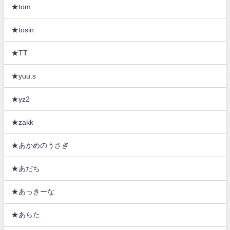
★tom
★tosin
★TT
★yuu.s
★yz2
★zakk
★あかめのうさぎ
★あだち
★あっきーな
★あらた