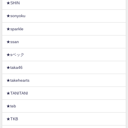
★SHIN
★sonyoku
★sparkle
★ssan
★sベック
★taka46
★takehearts
★TANITANI
★teb
★TKB