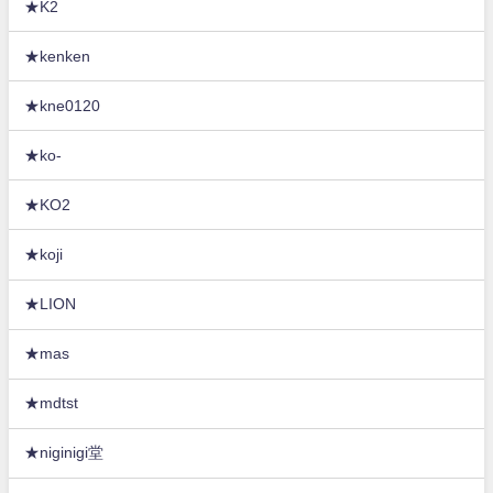
★K2
★kenken
★kne0120
★ko-
★KO2
★koji
★LION
★mas
★mdtst
★niginigi堂