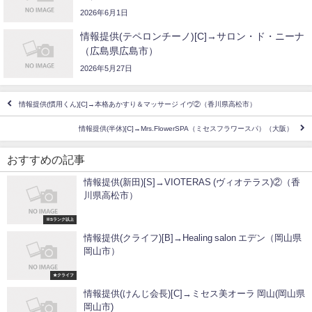
2026年6月1日
情報提供(テペロンチーノ)[C]→サロン・ド・ニーナ
（広島県広島市）
2026年5月27日
情報提供(慣用くん)[C]→本格あかすり＆マッサージ イヴ②（香川県高松市）
情報提供(半休)[C]→Mrs.FlowerSPA（ミセスフラワースパ）（大阪）
おすすめの記事
情報提供(新田)[S]→VIOTERAS (ヴィオテラス)②（香
川県高松市）
※Sランク以上
情報提供(クライフ)[B]→Healing salon エデン（岡山県
岡山市）
★クライフ
情報提供(けんじ会長)[C]→ミセス美オーラ 岡山(岡山県
岡山市)