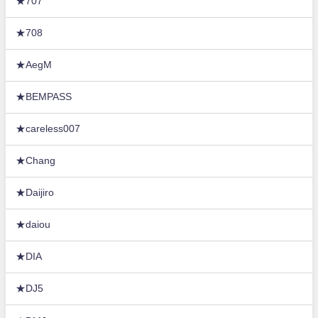
★707
★708
★AegM
★BEMPASS
★careless007
★Chang
★Daijiro
★daiou
★DIA
★DJ5