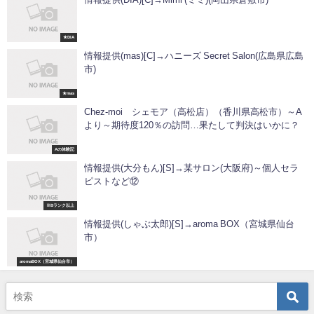
★DIA
情報提供(mas)[C]→ハニーズ Secret Salon(広島県広島
市)
★mas
Chez-moi シェモア（高松店）（香川県高松市）～A
より～期待度120％の訪問…果たして判決はいかに？
Aの体験記
情報提供(大分もん)[S]→某サロン(大阪府)～個人セラ
ピストなど⑫
※Bランク以上
情報提供(しゃぶ太郎)[S]→aroma BOX（宮城県仙台
市）
aromaBOX（宮城県仙台市）