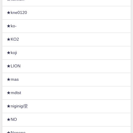
★kne0120
★ko-
★KO2
★koji
★LION
★mas
★mdtst
★niginigi堂
★NO
★Nonono