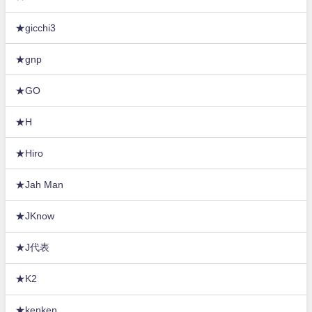
★gicchi3
★gnp
★GO
★H
★Hiro
★Jah Man
★JKnow
★J代表
★K2
★kenken