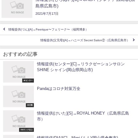
島県広島市)
2021年7月17日
情報提供(づん)[A]→Feerique〜フェリーク〜（福岡博多）
情報提供(父兄母)[A]→ハニーズ Secret Salon②（広島県広島市）
おすすめの記事
情報提供(センター)[C]→リラクゼーションサロン
SHINE シャイン(岡山県岡山市)
★センター
Pandaはコロナ対策万全
未分類
情報提供(けいた)[S]→ROYAL HONEY（広島県広島
市）
※Bランク以上
情報提供(DIA)[C]→Mimi (ミミ)(岡山県倉敷市)