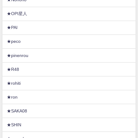
★OPI星人
★PAI
★peco
★pinenrou
★R48
★rohiti
★ron
★SAKA08
★SHIN