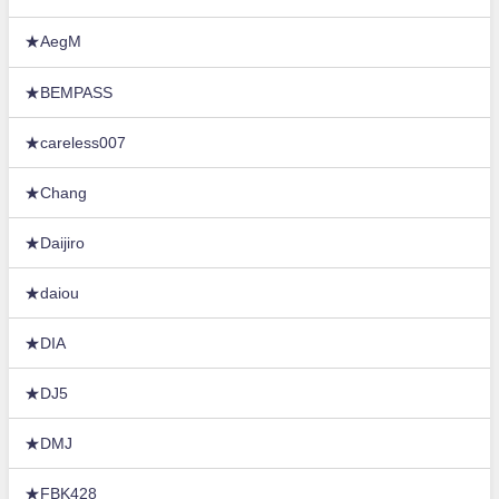
★AegM
★BEMPASS
★careless007
★Chang
★Daijiro
★daiou
★DIA
★DJ5
★DMJ
★FBK428