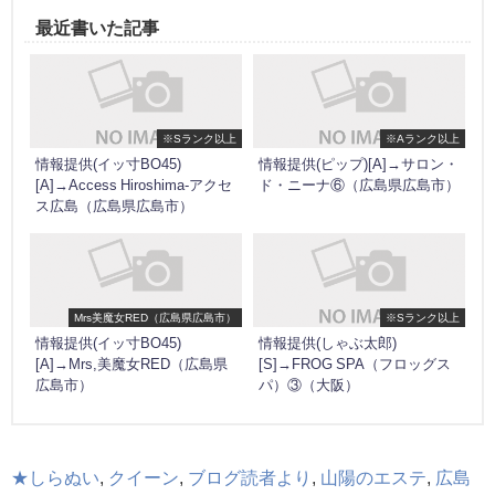
最近書いた記事
※Sランク以上
※Aランク以上
情報提供(イッ寸BO45)
情報提供(ピップ)[A]→サロン・
[A]→Access Hiroshima-アクセ
ド・ニーナ⑥（広島県広島市）
ス広島（広島県広島市）
Mrs美魔女RED（広島県広島市）
※Sランク以上
情報提供(イッ寸BO45)
情報提供(しゃぶ太郎)
[A]→Mrs,美魔女RED（広島県
[S]→FROG SPA（フロッグス
広島市）
パ）③（大阪）
★しらぬい
,
クイーン
,
ブログ読者より
,
山陽のエステ
,
広島