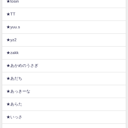
★tosin
★TT
★yuu.s
★yz2
★zakk
★あかめのうさぎ
★あだち
★あっきーな
★あらた
★いっさ