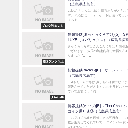
（広島県広島市）
daiouさんこんにちは！ 情報ありがとうご
す。 なるほど…. うーん… 何と言ってよいか
すみま...
ブログ読者より
情報提供(まっくろくろすけ)[S]→SP
LUXE（スパリュクス）（広島県広
まっくろくろすけさんこんにちは！ 情報
ございます。 抜群の施術内容で大幅Aブロ
りました^^;; ...
※Sランク以上
情報提供(taka46)[C]→サロン・ド
（広島県広島市）
Aさんこんにちは 少し前の体験になりま
報告させていただきます このセラピスト
ていて直前には予約...
★taka46
情報提供(ピップ)[B]→ChouChou -
コイン通り店③（広島県広島市）
お店は広島市の西部にある五日市 ここ
数台用意してくれていて、 コインパーキ
からないので、。 ...