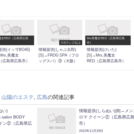
美魔女RED（広島県広島
Mrs美魔女RED（広島県広島
※Sランク以上
市）
供(イッ寸BO45)
情報提供(しゃぶ太郎)
情報提供(けいた)
→Mrs,美魔女
[S]→FROG SPA（フロ
[S]→Mrs,美魔女
D（広島県広島市）
ッグスパ）③（大阪）
RED（広島県広島市）
,
山陽のエステ
,
広島
の関連記事
ぬい)
情報提供(しらぬい)[B]→メ
n salon BODY
ロマ クイーン②（広島県広
ライン②（広島県広
市）
2022年11月29日