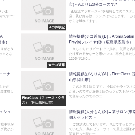
市)～Aより120分コースで//
ざいま
正統派マッサージ＋αを期待してのエステ。
です^^;;
店、及び好み故、ランクはSとします。 少
からは離れてます。...
Aの体験記
A
情報提供(テコ近藤)[B]→Aroma Salon
島市）
Freyja(フレイヤ)③（広島県広島市）
ありがとう
久しぶりにリピートでご指名。 初回と内
ックとな
だけ変わるかなーと思いつつ、再会を果た
120分で16,0...
★テコ近藤
・ニーナ
情報提供(ぴろりん)[A]→First Class
山県岡山市）
したが、
このお店３回目です。 今回のセラピスト
一度体験し
が良いのですが過去２回のセラピストがド
で良かったのでその二...
FirstClass（ファーストクラ
ス）（岡山県岡山市）
シュシュ-
情報提供(大分もん)[S]→某サロン(東
個人セラピスト
は駐車場が
ご無沙汰しております。 X上でずっとフ
ング代がか
ていた方。 某レビューサイトで最上と謳わ
関東行った際に一...