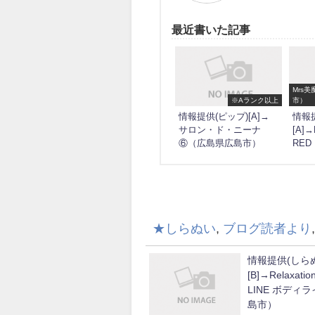
最近書いた記事
Mrs
※Aランク以上
市）
情報提供(ピップ)[A]→
情報提
サロン・ド・ニーナ
[A]
⑥（広島県広島市）
RE
★しらぬい
,
ブログ読者より
情報提供(しら
[B]→Relaxatio
LINE ボディ
島市）