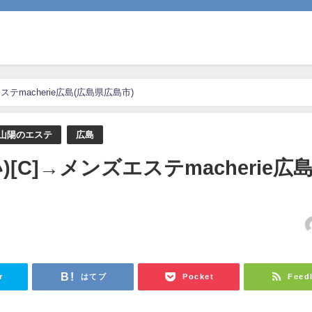
テmacherie広島(広島県広島市)
山陽のエステ
広島
[C]→メンズエステmacherie広
日
r
はてブ
Pocket
Feed