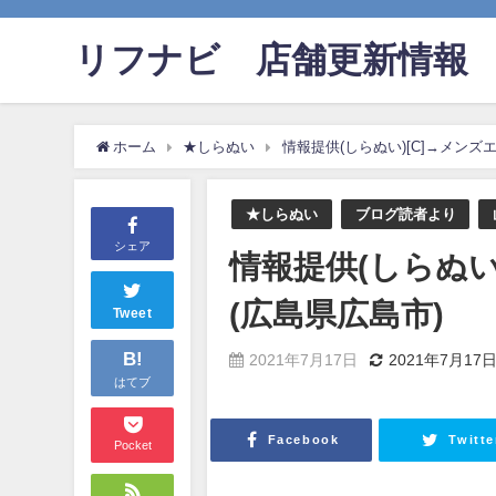
リフナビ®店舗更新情報
ホーム
★しらぬい
情報提供(しらぬい)[C]→メンズエス
★しらぬい
ブログ読者より
シェア
情報提供(しらぬい)
(広島県広島市)
Tweet
B!
2021年7月17日
2021年7月17
はてブ
Facebook
Twitte
Pocket