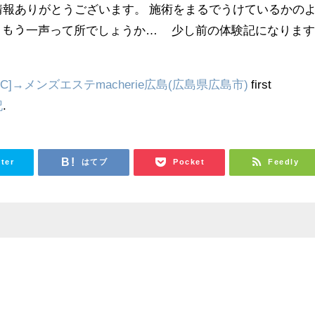
情報ありがとうございます。 施術をまるでうけているかの
 )ｳｰﾝ もう一声って所でしょうか… 少し前の体験記になりま
C]→メンズエステmacherie広島(広島県広島市)
first
記
.
tter
はてブ
Pocket
Feedly