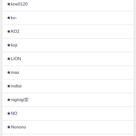
★kne0120
★ko-
★KO2
★koji
★LION
★mas
★mdtst
★niginigi堂
★NO
★Nonono