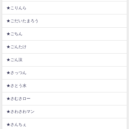
★こりんら
★ごだいたまろう
★ごちん
★ごんたけ
★ごん汰
★さっつん
★さとう水
★さむさロー
★さわさわマン
★さんちぇ