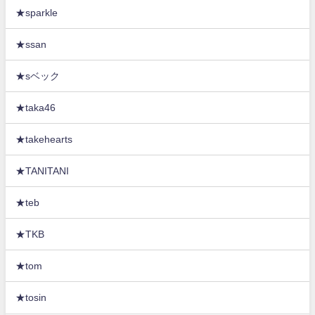
★sparkle
★ssan
★sベック
★taka46
★takehearts
★TANITANI
★teb
★TKB
★tom
★tosin