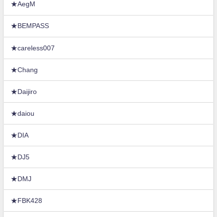
★AegM
★BEMPASS
★careless007
★Chang
★Daijiro
★daiou
★DIA
★DJ5
★DMJ
★FBK428