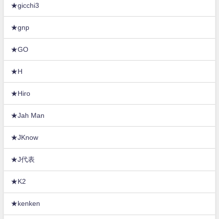
★gicchi3
★gnp
★GO
★H
★Hiro
★Jah Man
★JKnow
★J代表
★K2
★kenken