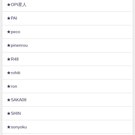
★OPI星人
★PAI
★peco
★pinenrou
★R48
★rohiti
★ron
★SAKA08
★SHIN
★sonyoku