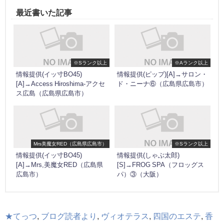
最近書いた記事
※Sランク以上
※Aランク以上
情報提供(イッ寸BO45)
情報提供(ピップ)[A]→サロン・
[A]→Access Hiroshima-アクセ
ド・ニーナ⑥（広島県広島市）
ス広島（広島県広島市）
Mrs美魔女RED（広島県広島市）
※Sランク以上
情報提供(イッ寸BO45)
情報提供(しゃぶ太郎)
[A]→Mrs,美魔女RED（広島県
[S]→FROG SPA（フロッグス
広島市）
パ）③（大阪）
★てっつ
,
ブログ読者より
,
ヴィオテラス
,
四国のエステ
,
香