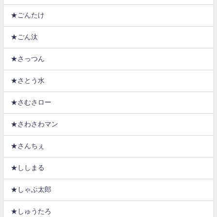
★ごんたけ
★ごん汰
★さっつん
★さとう水
★さむさロー
★さわさわマン
★さんちぇ
★ししまる
★しゃぶ太郎
★しゅうたろ