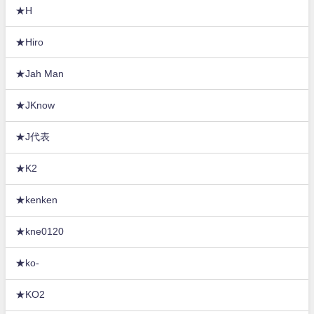
★H
★Hiro
★Jah Man
★JKnow
★J代表
★K2
★kenken
★kne0120
★ko-
★KO2