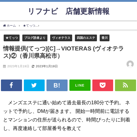
リフナビ®店舗更新情報
ホーム
★てっつ
情報提供(てっつ)[C]→VIOTERAS (ヴィオテラス)②（香川県高松市
★てっつ
ブログ読者より
ヴィオテラス
四国のエステ
香川
情報提供(てっつ)[C]→VIOTERAS (ヴィオテラ
ス)②（香川県高松市）
2023年1月19日
2023年1月19日
LINE
メンズエステに通い始めて過去最長の180分で予約。 ネ
ットで予約し、DMが届きます。 開始一時間前に電話する
とマンションの住所が送られるので、時間ぴったりに到着
し、再度連絡して部屋番号を教えて