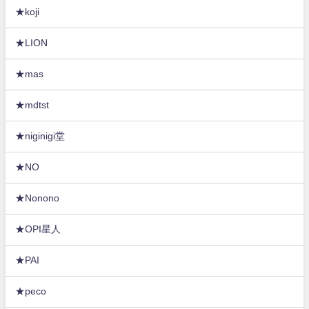
★koji
★LION
★mas
★mdtst
★niginigi堂
★NO
★Nonono
★OPI星人
★PAI
★peco