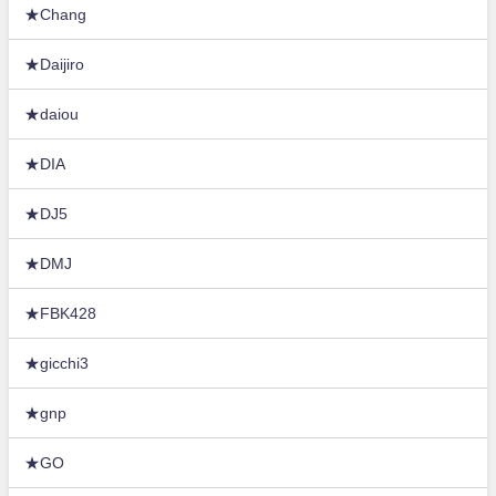
★Chang
★Daijiro
★daiou
★DIA
★DJ5
★DMJ
★FBK428
★gicchi3
★gnp
★GO