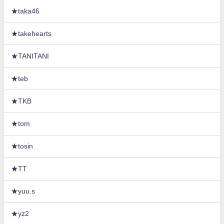
★taka46
★takehearts
★TANITANI
★teb
★TKB
★tom
★tosin
★TT
★yuu.s
★yz2