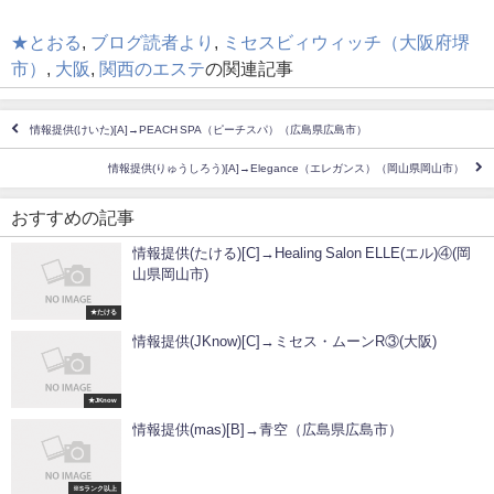
★とおる
,
ブログ読者より
,
ミセスビィウィッチ（大阪府堺
市）
,
大阪
,
関西のエステ
の関連記事
情報提供(けいた)[A]→PEACH SPA（ピーチスパ）（広島県広島市）
情報提供(りゅうしろう)[A]→Elegance（エレガンス）（岡山県岡山市）
おすすめの記事
情報提供(たける)[C]→Healing Salon ELLE(エル)④(岡
山県岡山市)
★たける
情報提供(JKnow)[C]→ミセス・ムーンR③(大阪)
★JKnow
情報提供(mas)[B]→青空（広島県広島市）
※Sランク以上