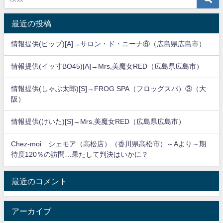
最近の投稿
情報提供(ピップ)[A]→サロン・ド・ニーナ⑥（広島県広島市）
情報提供(イッ寸BO45)[A]→Mrs,美魔女RED（広島県広島市）
情報提供(しゃぶ太郎)[S]→FROG SPA（フロッグスパ）③（大
阪）
情報提供(けいた)[S]→Mrs,美魔女RED（広島県広島市）
Chez-moi シェモア（高松店）（香川県高松市）～Aより～期
待度120％の訪問…果たして判決はいかに？
最近のコメント
アーカイブ