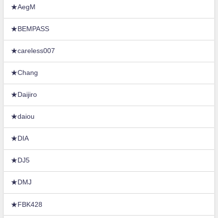
★AegM
★BEMPASS
★careless007
★Chang
★Daijiro
★daiou
★DIA
★DJ5
★DMJ
★FBK428