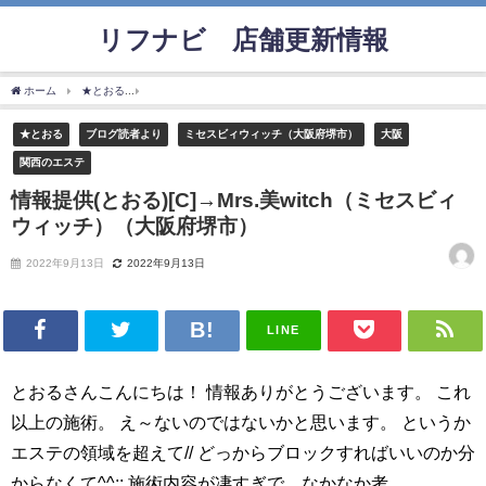
リフナビ®店舗更新情報
ホーム
★とおる
情報提供(とおる)[C]→Mrs.美witch（ミセスビィウィッチ）（大阪府
★とおる
ブログ読者より
ミセスビィウィッチ（大阪府堺市）
大阪
関西のエステ
情報提供(とおる)[C]→Mrs.美witch（ミセスビィ
ウィッチ）（大阪府堺市）
2022年9月13日
2022年9月13日
LINE
とおるさんこんにちは！ 情報ありがとうございます。 これ
以上の施術。 え～ないのではないかと思います。 というか
エステの領域を超えて// どっからブロックすればいいのか分
からなくて^^;; 施術内容が凄すぎで、なかなか考