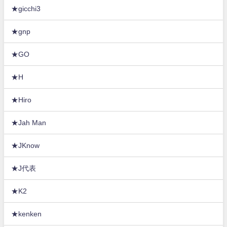
★gicchi3
★gnp
★GO
★H
★Hiro
★Jah Man
★JKnow
★J代表
★K2
★kenken