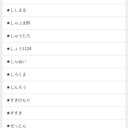
★ししまる
★しゃぶ太郎
★しゅうたろ
★しょう1128
★しらぬい
★しろくま
★じんろう
★すぎのもり
★すすき
★ぜっとん