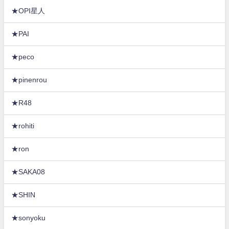
★OPI星人
★PAI
★peco
★pinenrou
★R48
★rohiti
★ron
★SAKA08
★SHIN
★sonyoku