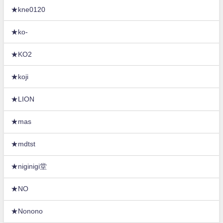
★kne0120
★ko-
★KO2
★koji
★LION
★mas
★mdtst
★niginigi堂
★NO
★Nonono