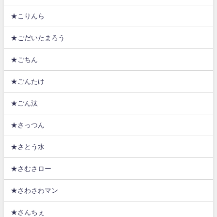
★こりんら
★ごだいたまろう
★ごちん
★ごんたけ
★ごん汰
★さっつん
★さとう水
★さむさロー
★さわさわマン
★さんちぇ