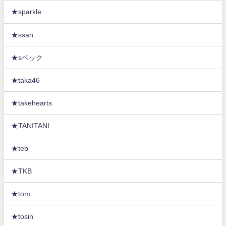
★sparkle
★ssan
★sベック
★taka46
★takehearts
★TANITANI
★teb
★TKB
★tom
★tosin