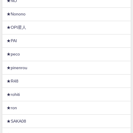
★NO
★Nonono
★OPI星人
★PAI
★peco
★pinenrou
★R48
★rohiti
★ron
★SAKA08