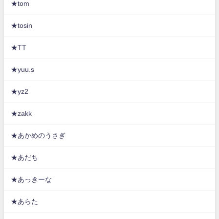
★tom
★tosin
★TT
★yuu.s
★yz2
★zakk
★あかめのうさぎ
★あだち
★あっきーな
★あらた