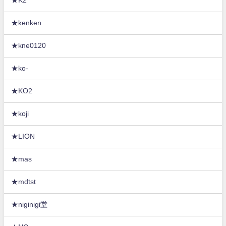
★K2
★kenken
★kne0120
★ko-
★KO2
★koji
★LION
★mas
★mdtst
★niginigi堂