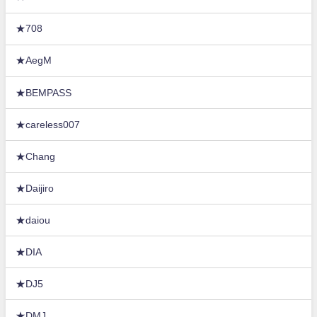
★708
★AegM
★BEMPASS
★careless007
★Chang
★Daijiro
★daiou
★DIA
★DJ5
★DMJ