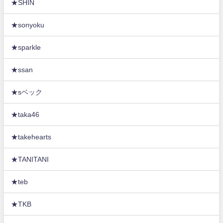
★SHIN
★sonyoku
★sparkle
★ssan
★sベック
★taka46
★takehearts
★TANITANI
★teb
★TKB