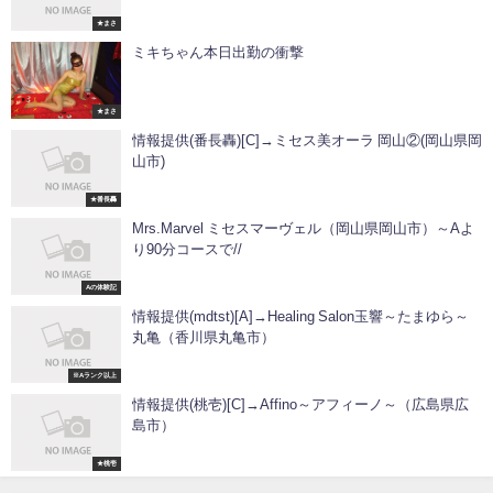
★まさ
ミキちゃん本日出勤の衝撃
★まさ
情報提供(番長轟)[C]→ミセス美オーラ 岡山②(岡山県岡
山市)
★番長轟
Mrs.Marvel ミセスマーヴェル（岡山県岡山市）～Aよ
り90分コースで//
Aの体験記
情報提供(mdtst)[A]→Healing Salon玉響～たまゆら～
丸亀（香川県丸亀市）
※Aランク以上
情報提供(桃壱)[C]→Affino～アフィーノ～（広島県広
島市）
★桃壱