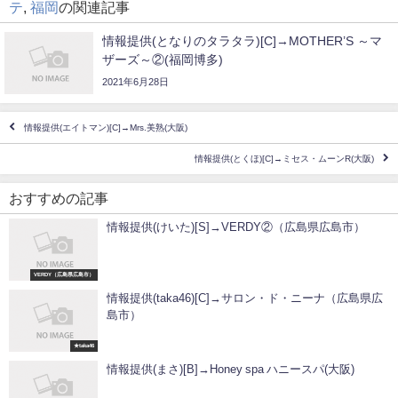
テ
,
福岡
の関連記事
情報提供(となりのタラタラ)[C]→MOTHER’S ～マ
ザーズ～②(福岡博多)
2021年6月28日
情報提供(エイトマン)[C]→Mrs.美熟(大阪)
情報提供(とくほ)[C]→ミセス・ムーンR(大阪)
おすすめの記事
情報提供(けいた)[S]→VERDY②（広島県広島市）
VERDY（広島県広島市）
情報提供(taka46)[C]→サロン・ド・ニーナ（広島県広
島市）
★taka46
情報提供(まさ)[B]→Honey spa ハニースパ(大阪)