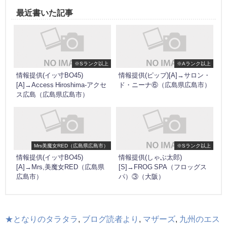
最近書いた記事
※Sランク以上
※Aランク以上
情報提供(イッ寸BO45)
情報提供(ピップ)[A]→サロン・
[A]→Access Hiroshima-アクセ
ド・ニーナ⑥（広島県広島市）
ス広島（広島県広島市）
Mrs美魔女RED（広島県広島市）
※Sランク以上
情報提供(イッ寸BO45)
情報提供(しゃぶ太郎)
[A]→Mrs,美魔女RED（広島県
[S]→FROG SPA（フロッグス
広島市）
パ）③（大阪）
★となりのタラタラ
,
ブログ読者より
,
マザーズ
,
九州のエス