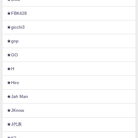
★FBK428
★gicchi3
★gnp
★GO
★H
★Hiro
★Jah Man
★JKnow
★J代表