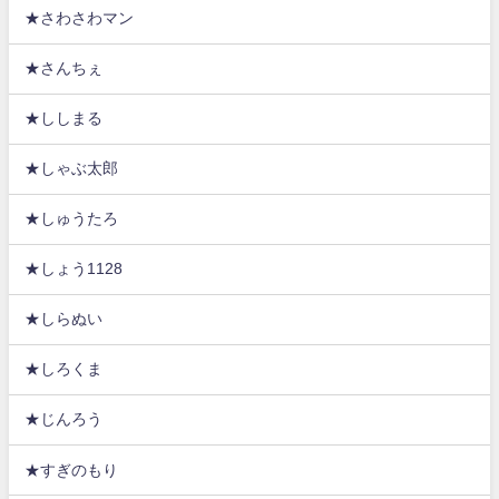
★さわさわマン
★さんちぇ
★ししまる
★しゃぶ太郎
★しゅうたろ
★しょう1128
★しらぬい
★しろくま
★じんろう
★すぎのもり