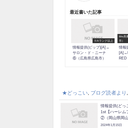
最近書いた記事
Mrs
※Aランク以上
市）
情報提供(ピップ)[A]→
情報提
サロン・ド・ニーナ
[A]
⑥（広島県広島市）
RE
★どっこい
,
ブログ読者より
情報提供(どっこ
1st【ハーレ
②（岡山県岡
2024年1月15日