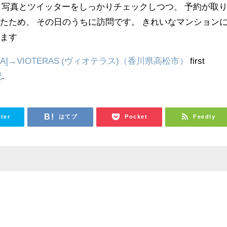
写真とツイッターをしっかりチェックしつつ、 予約が取
たため、 その日のうちに訪問です。 きれいなマンション
します
A]→VIOTERAS (ヴィオテラス)（香川県高松市）
first
記
.
tter
はてブ
Pocket
Feedly