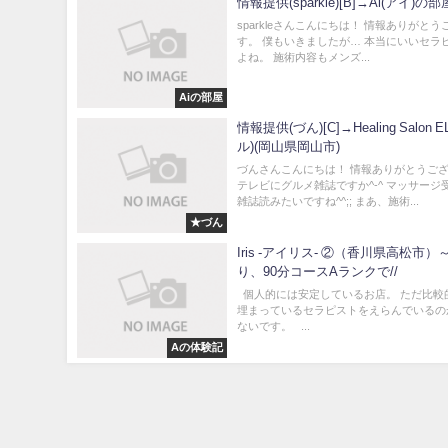
情報提供(sparkle)[B]→Ai(アイ)の部
sparkleさんこんにちは！ 情報ありがと
す。 僕もいきましたが… 本当にいいセラ
よね。 施術内容もメンズ...
Aiの部屋
情報提供(づん)[C]→Healing Salon E
ル)(岡山県岡山市)
づんさんこんにちは！ 情報ありがとうご
テレビにグルメ雑誌ですか^-^ マッサージ
雑誌読みたいですね^^;; まあ、施術...
★づん
Iris -アイリス- ②（香川県高松市）
り、90分コースAランクで//
個人的には安定しているお店。 ただ比較
埋まっているセラピストをえらんでいるの
ないです。 ...
Aの体験記