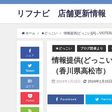
リフナビ®店舗更新情報
ホーム
★どっこい
情報提供(どっこい)[A]→VIOT
★どっこい
ブログ読者より
シェア
情報提供(どっこい)
（香川県高松市）
Tweet
B!
2024年1月15日
2024年1月15
はてブ
Facebook
Twitte
Pocket