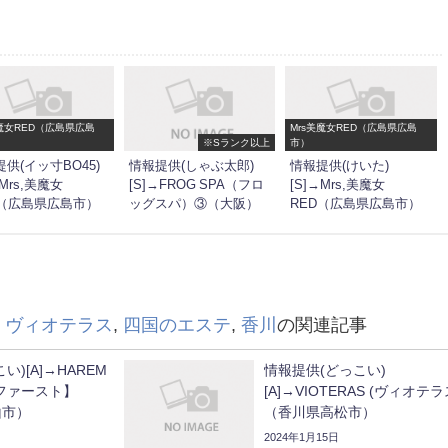
美魔女RED（広島県広島
Mrs美魔女RED（広島県広島
※Sランク以上
市）
供(イッ寸BO45)
情報提供(しゃぶ太郎)
情報提供(けいた)
→Mrs,美魔女
[S]→FROG SPA（フロ
[S]→Mrs,美魔女
D（広島県広島市）
ッグスパ）③（大阪）
RED（広島県広島市）
,
ヴィオテラス
,
四国のエステ
,
香川
の関連記事
い)[A]→HAREM
情報提供(どっこい)
ムファースト】
[A]→VIOTERAS (ヴィオテラ
山市）
（香川県高松市）
2024年1月15日