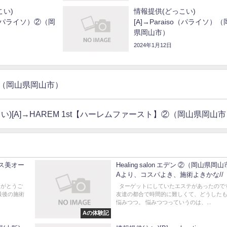
こい)
情報提供(どっこい)
so（パライソ）②（岡
[A]→Paraiso（パライソ）
県岡山市）
2024年1月12日
）②（岡山県岡山市）
い)[A]→HAREM 1st【ハーレムファースト】②（岡山県岡山
セス美オー
Healing salon エデン ②（岡山県岡
Aより、コスパよき、施術よきかな//
りがとうご
ターゲットにしていたエステがあったので
最後の施術
友達の都合で時間的に難しくて、どうした
悩みつつ。 悩みつつっていうのは、...
Aの体験記