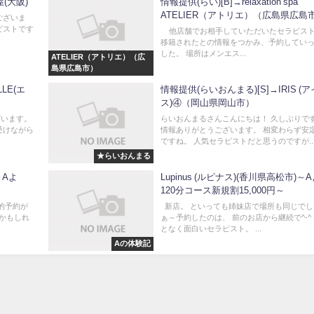
屋(大阪)
情報提供(らい)[B]→relaxation spa
ATELIER（アトリエ）（広島県広島
うございま
ピストです
他店舗でお相手していただいたセラピス
移籍されたとの情報をつかみ、予約してい
した。 場所はメンエス...
ATELIER（アトリエ）（広
島県広島市）
LLE(エ
情報提供(らいおんまる)[S]→IRIS (
ス)④（岡山県岡山市）
ざいます。
らいおんまるさんこんにちは！ 久しぶりですね
受けながら
情報ありがとうございます。 相変わらず安
ですね。 人気セラピストだと思うのですが..
★らいおんまる
～Aよ
Lupinus (ルピナス)(香川県高松市)～
120分コース新規割15,000円～
的予約が
新店。 といっても姉妹店で場所も同じでし
かもしれ
ぁ～予約したのは、 前のお店から継続で^-^
となく面白いセラピスト。 ...
Aの体験記