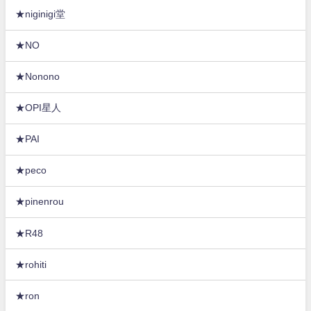
★niginigi堂
★NO
★Nonono
★OPI星人
★PAI
★peco
★pinenrou
★R48
★rohiti
★ron