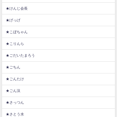
★けんじ会長
★げっげ
★こぼちゃん
★こりんら
★ごだいたまろう
★ごちん
★ごんたけ
★ごん汰
★さっつん
★さとう水