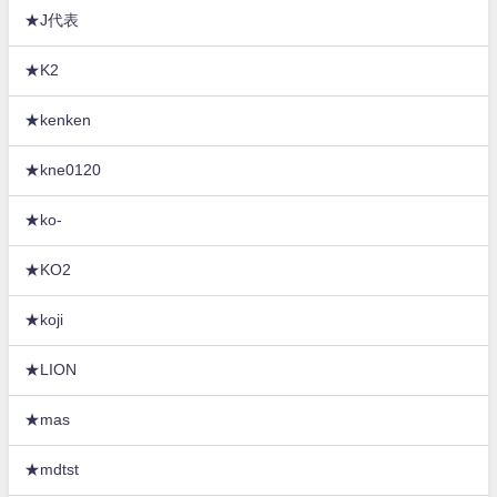
★J代表
★K2
★kenken
★kne0120
★ko-
★KO2
★koji
★LION
★mas
★mdtst