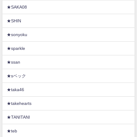
★SAKA08
★SHIN
★sonyoku
★sparkle
★ssan
★sベック
★taka46
★takehearts
★TANITANI
★teb