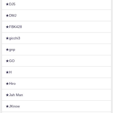
★DJ5
★DMJ
★FBK428
★gicchi3
★gnp
★GO
★H
★Hiro
★Jah Man
★JKnow