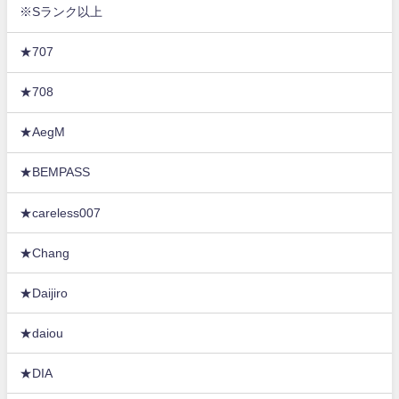
※Sランク以上
★707
★708
★AegM
★BEMPASS
★careless007
★Chang
★Daijiro
★daiou
★DIA