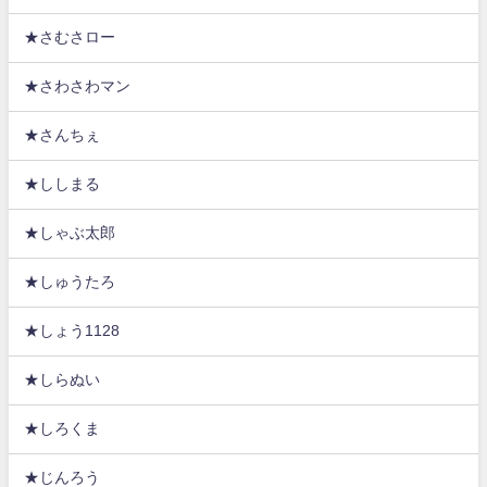
★さむさロー
★さわさわマン
★さんちぇ
★ししまる
★しゃぶ太郎
★しゅうたろ
★しょう1128
★しらぬい
★しろくま
★じんろう