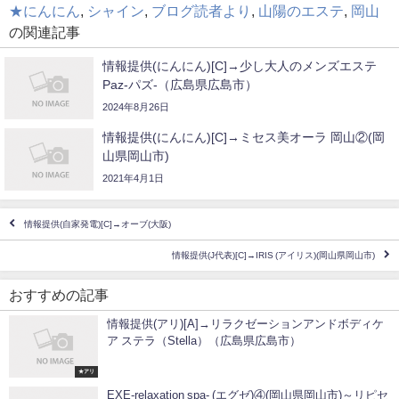
★にんにん
,
シャイン
,
ブログ読者より
,
山陽のエステ
,
岡山
の関連記事
情報提供(にんにん)[C]→少し大人のメンズエステ
Paz-パズ-（広島県広島市）
2024年8月26日
情報提供(にんにん)[C]→ミセス美オーラ 岡山②(岡
山県岡山市)
2021年4月1日
情報提供(自家発電)[C]→オーブ(大阪)
情報提供(J代表)[C]→IRIS (アイリス)(岡山県岡山市)
おすすめの記事
情報提供(アリ)[A]→リラクゼーションアンドボディケ
ア ステラ（Stella）（広島県広島市）
★アリ
EXE-relaxation spa- (エグゼ)④(岡山県岡山市)～リピセ