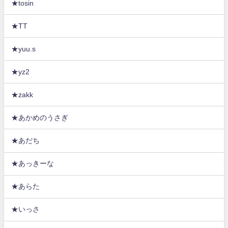
★tosin
★TT
★yuu.s
★yz2
★zakk
★あかめのうさぎ
★あだち
★あっきーな
★あらた
★いっさ