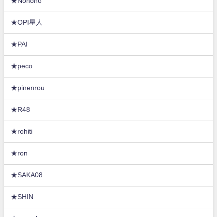
★Nonono
★OPI星人
★PAI
★peco
★pinenrou
★R48
★rohiti
★ron
★SAKA08
★SHIN