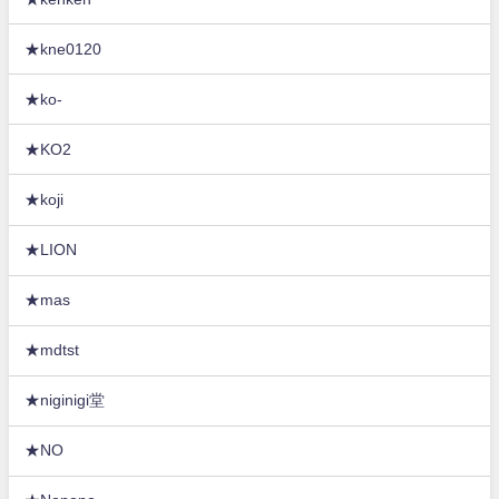
★kne0120
★ko-
★KO2
★koji
★LION
★mas
★mdtst
★niginigi堂
★NO