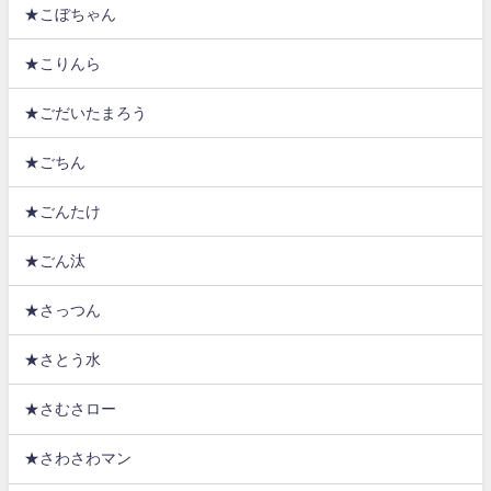
★こぼちゃん
★こりんら
★ごだいたまろう
★ごちん
★ごんたけ
★ごん汰
★さっつん
★さとう水
★さむさロー
★さわさわマン