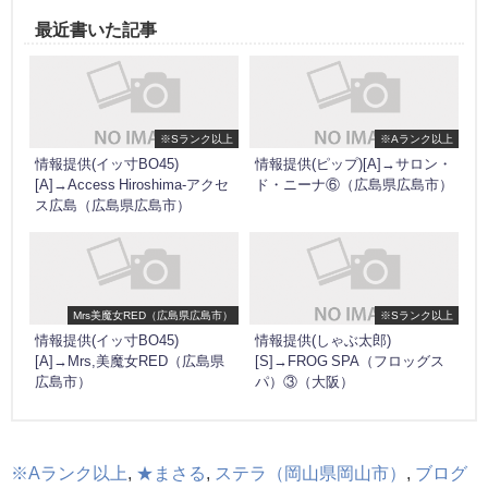
最近書いた記事
※Sランク以上
※Aランク以上
情報提供(イッ寸BO45)
情報提供(ピップ)[A]→サロン・
[A]→Access Hiroshima-アクセ
ド・ニーナ⑥（広島県広島市）
ス広島（広島県広島市）
Mrs美魔女RED（広島県広島市）
※Sランク以上
情報提供(イッ寸BO45)
情報提供(しゃぶ太郎)
[A]→Mrs,美魔女RED（広島県
[S]→FROG SPA（フロッグス
広島市）
パ）③（大阪）
※Aランク以上
,
★まさる
,
ステラ（岡山県岡山市）
,
ブログ