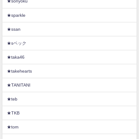
★sonyoku
★sparkle
★ssan
★sベック
★taka46
★takehearts
★TANITANI
★teb
★TKB
★tom