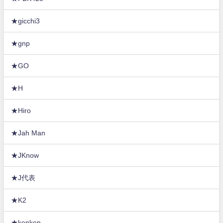
★gicchi3
★gnp
★GO
★H
★Hiro
★Jah Man
★JKnow
★J代表
★K2
★kenken