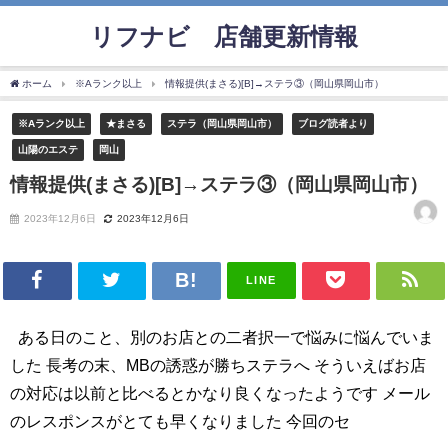
リフナビ®店舗更新情報
ホーム
※Aランク以上
情報提供(まさる)[B]→ステラ③（岡山県岡山市）
※Aランク以上
★まさる
ステラ（岡山県岡山市）
ブログ読者より
山陽のエステ
岡山
情報提供(まさる)[B]→ステラ③（岡山県岡山市）
2023年12月6日
2023年12月6日
LINE
ある日のこと、別のお店との二者択一で悩みに悩んでいま
した 長考の末、MBの誘惑が勝ちステラへ そういえばお店
の対応は以前と比べるとかなり良くなったようです メール
のレスポンスがとても早くなりました 今回のセ