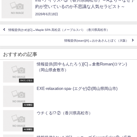
Iris -アイリス- ⑤（香川県高松市）～Aより～なぜ予
約が空いているのか不思議な人気セラピスト～
2026年6月18日
情報提供(かめ)[C]→Maple SPA 高松店（メープルスパ）（香川県高松市）
情報提供(ssan)[A]→おかあさんとぼく（大阪）
おすすめの記事
情報提供(田中もんたろう)[C]→倉敷Roman(ロマン)
（岡山県倉敷市）
※Aランク以上
EXE-relaxation spa- (エグゼ)②(岡山県岡山市)
Aの体験記
ウチくる!? ②（香川県高松市）
Aの体験記