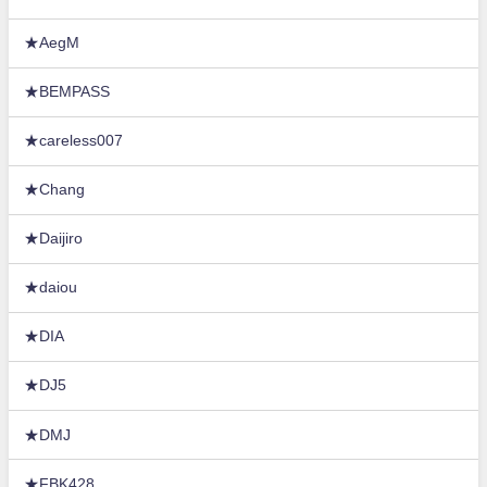
★AegM
★BEMPASS
★careless007
★Chang
★Daijiro
★daiou
★DIA
★DJ5
★DMJ
★FBK428