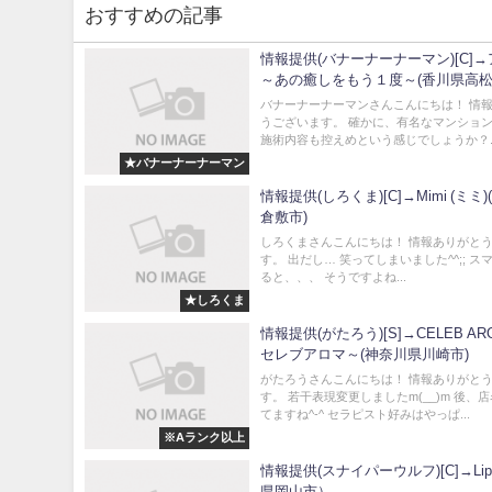
おすすめの記事
情報提供(バナーナーナーマン)[C]
～あの癒しをもう１度～(香川県高松
バナーナーナーマンさんこんにちは！ 情
うございます。 確かに、有名なマンションで
施術内容も控えめという感じでしょうか？..
★バナーナーナーマン
情報提供(しろくま)[C]→Mimi (ミミ
倉敷市)
しろくまさんこんにちは！ 情報ありがと
す。 出だし… 笑ってしまいました^^;; ス
ると、、、 そうですよね...
★しろくま
情報提供(がたろう)[S]→CELEB AR
セレブアロマ～(神奈川県川崎市)
がたろうさんこんにちは！ 情報ありがと
す。 若干表現変更しましたm(__)m 後、
てますね^-^ セラピスト好みはやっぱ...
※Aランク以上
情報提供(スナイパーウルフ)[C]→Li
県岡山市）