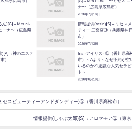
（広島県広島市）
[A]→Mrs.ni-na 〜ミセス ニ
ナ〜（広島県広島市）
2026年7月10日
[C]→Mrs.ni-
情報提供(tosin)[S]→ミセス
 ニーナ〜（広島県
ティー 三宮店③（兵庫県神
市）
2026年7月3日
)[A]→神のエステ
Iris -アイリス- ⑤（香川県高
島市）
市）～Aより～なぜ予約が空
いるのか不思議な人気セラピ
ト～
2026年6月18日
Dandy(ミセスビューティーアンドダンディー)⑤（香川県高松市）
情報提供(しゃぶ太郎)[S]→アロマモア⑤（東京