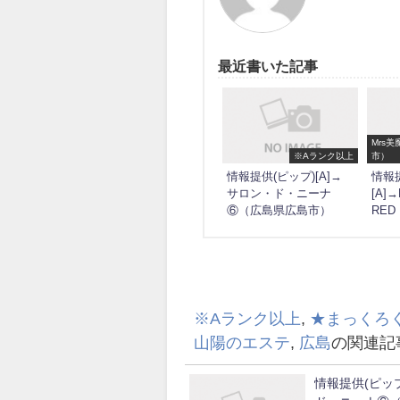
最近書いた記事
Mrs
※Aランク以上
市）
情報提供(ピップ)[A]→
情報提
サロン・ド・ニーナ
[A]
⑥（広島県広島市）
RE
※Aランク以上
,
★まっくろ
山陽のエステ
,
広島
の関連記
情報提供(ピップ