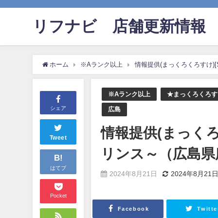
リフナビ®店舗更新情報
ホーム
※Aランク以上
情報提供(まっくろくろすけ)[
※Aランク以上
★まっくろくろす
シェア
広島
情報提供(まっくろく
Tweet
リンス～（広島県
B!
はてブ
2024年8月21日
2024年8月21
Pocket
Facebook
Twitte