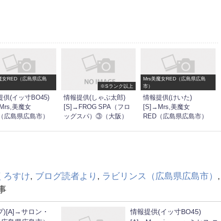
美魔女RED（広島県広島
Mrs美魔女RED（広島県広島
※Sランク以上
市）
供(イッ寸BO45)
情報提供(しゃぶ太郎)
情報提供(けいた)
→Mrs,美魔女
[S]→FROG SPA（フロ
[S]→Mrs,美魔女
D（広島県広島市）
ッグスパ）③（大阪）
RED（広島県広島市）
くろすけ
,
ブログ読者より
,
ラビリンス（広島県広島市）
,
事
)[A]→サロン・
情報提供(イッ寸BO45)