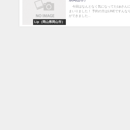
今回はなんとなく気になってたLipさん
まいりました！ 予約の方はLINEですんな
ができました...
Lip（岡山県岡山市）