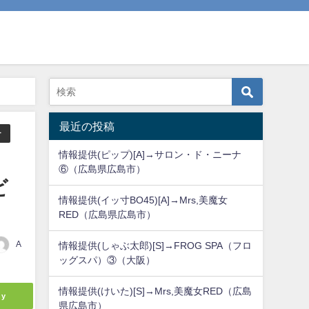
最近の投稿
テ
情報提供(ピップ)[A]→サロン・ド・ニーナ
⑥（広島県広島市）
ビ
情報提供(イッ寸BO45)[A]→Mrs,美魔女
RED（広島県広島市）
A
情報提供(しゃぶ太郎)[S]→FROG SPA（フロ
ッグスパ）③（大阪）
情報提供(けいた)[S]→Mrs,美魔女RED（広島
ly
県広島市）