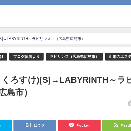
S]→LABYRINTH～ラビリンス～（広島県広島市）
け
ブログ読者より
ラビリンス（広島県広島市）
山陽のエス
ろすけ)[S]→LABYRINTH～ラ
広島市）
日
r
はてブ
Pocket
Feed