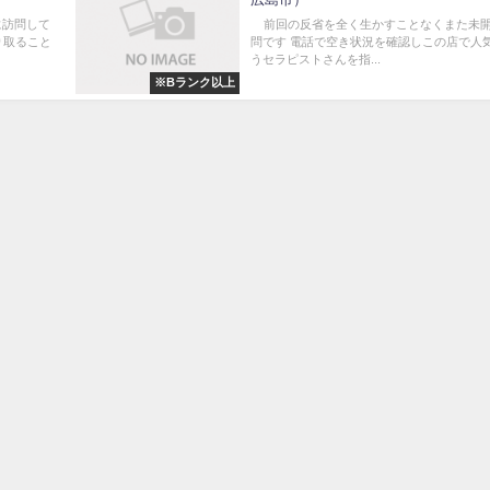
に訪問して
前回の反省を全く生かすことなくまた未
り取ること
問です 電話で空き状況を確認しこの店で人
うセラピストさんを指...
※Bランク以上