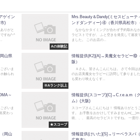
→アゲイン
Mrs.Beauty＆Dandy(ミセスビュー
市)
ンドダンディー) ④（香川県高松市）
り～
報ありがと
なかなかタイミングが合わず予約取れな
すね^-^
ラピストですが、 ふと空きを発見して速攻
.
ました。 このお店の...
Aの体験記
)(岡山県
情報提供(K2)[A]→美魔女セラピー⑩
阪）
うございま
Ａさん、皆さんこんにちは。 さて今回は
マホ触られ
のお店美魔女セラピーに訪問して参りました
も変わり映えなくす...
※Aランク以上
OMA～
情報提供(スコープ)[C]→C.r.e.a.m
ム）(大阪)
うございま
スコープさんこんにちは！ 情報ありがとう
店名変わっ
す。 お手数をおかけしてすみませんm(__)m
術、、、 最高のセラピストですね。 一度行..
★スコープ
p（岡山
情報提供(けいた)[S]→リーベラスパ
広島市）