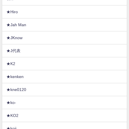
★Hiro
★Jah Man
★JKnow
★J代表
★K2
★kenken
★kne0120
★ko-
★KO2
★koji