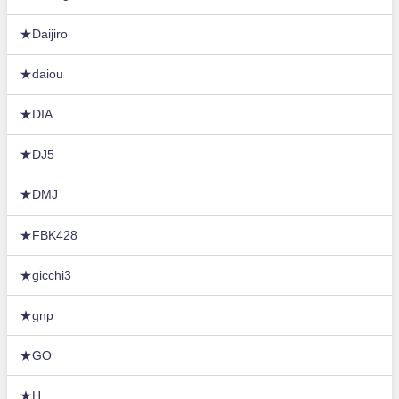
★Daijiro
★daiou
★DIA
★DJ5
★DMJ
★FBK428
★gicchi3
★gnp
★GO
★H