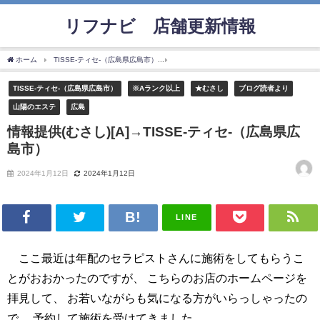
リフナビ®店舗更新情報
ホーム
TISSE-ティセ-（広島県広島市）
情報提供(むさし)[A]→TISSE-ティセ-（広
TISSE-ティセ-（広島県広島市）
※Aランク以上
★むさし
ブログ読者より
山陽のエステ
広島
情報提供(むさし)[A]→TISSE-ティセ-（広島県広
島市）
2024年1月12日
2024年1月12日
LINE
ここ最近は年配のセラピストさんに施術をしてもらうこ
とがおおかったのですが、 こちらのお店のホームページを
拝見して、 お若いながらも気になる方がいらっしゃったの
で、 予約して施術を受けてきました