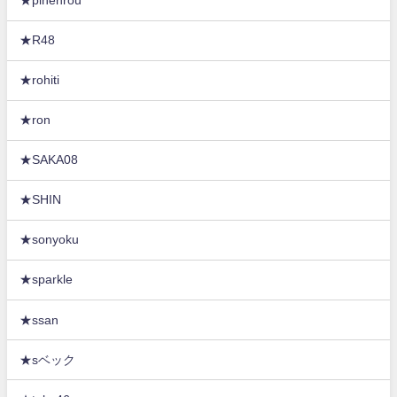
★pinenrou
★R48
★rohiti
★ron
★SAKA08
★SHIN
★sonyoku
★sparkle
★ssan
★sベック