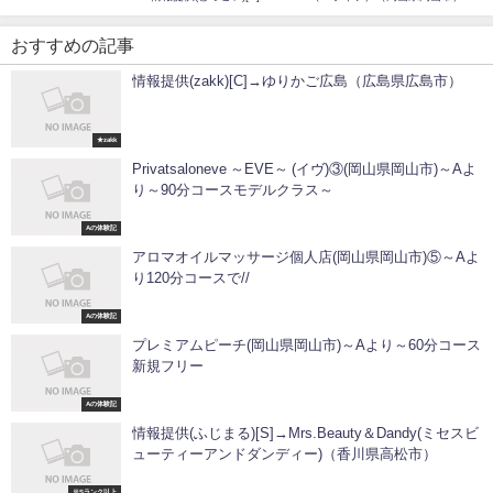
おすすめの記事
情報提供(zakk)[C]→ゆりかご広島（広島県広島市）
★zakk
Privatsaloneve ～EVE～ (イヴ)③(岡山県岡山市)～Aよ
り～90分コースモデルクラス～
Aの体験記
アロマオイルマッサージ個人店(岡山県岡山市)⑤～Aよ
り120分コースで//
Aの体験記
プレミアムピーチ(岡山県岡山市)～Aより～60分コース
新規フリー
Aの体験記
情報提供(ふじまる)[S]→Mrs.Beauty＆Dandy(ミセスビ
ューティーアンドダンディー)（香川県高松市）
※Sランク以上