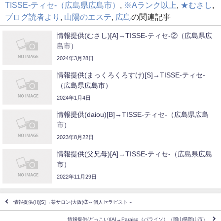
TISSE-ティセ-（広島県広島市）
,
※Aランク以上
,
★むさし
,
ブログ読者より
,
山陽のエステ
,
広島
の関連記事
情報提供(むさし)[A]→TISSE-ティセ-②（広島県広
島市）
2024年3月28日
情報提供(まっくろくろすけ)[S]→TISSE-ティセ-
（広島県広島市）
2024年1月4日
情報提供(daiou)[B]→TISSE-ティセ-（広島県広島
市）
2023年8月22日
情報提供(父兄母)[A]→TISSE-ティセ-（広島県広島
市）
2022年11月29日
情報提供(H)[S]→某サロン(大阪)③～個人セラピスト～
情報提供(どっこい)[A]→Paraiso（パライソ）（岡山県岡山市）