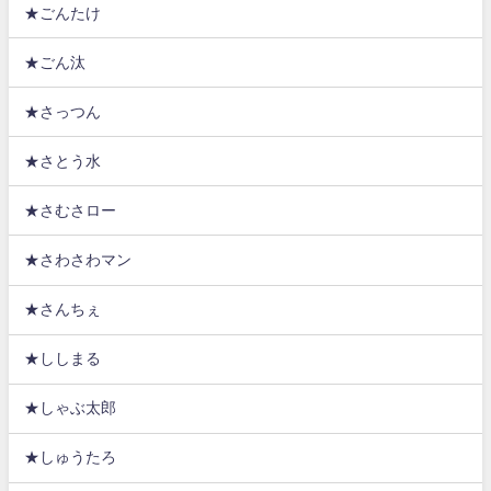
★ごんたけ
★ごん汰
★さっつん
★さとう水
★さむさロー
★さわさわマン
★さんちぇ
★ししまる
★しゃぶ太郎
★しゅうたろ