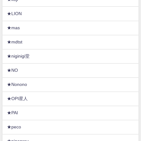
★LION
★mas
★mdtst
★niginigi堂
★NO
★Nonono
★OPI星人
★PAI
★peco