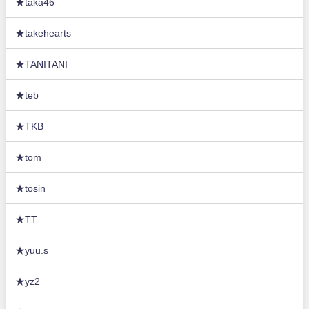
★taka46
★takehearts
★TANITANI
★teb
★TKB
★tom
★tosin
★TT
★yuu.s
★yz2