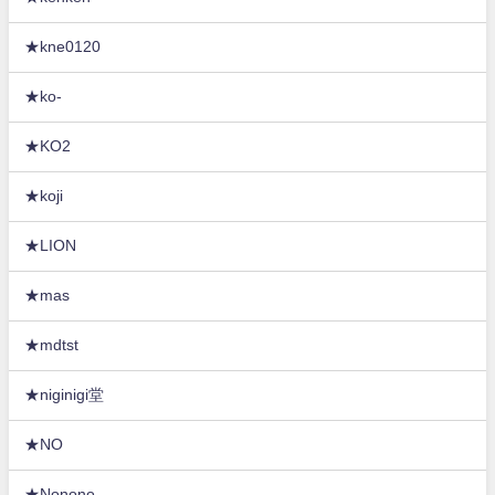
★kne0120
★ko-
★KO2
★koji
★LION
★mas
★mdtst
★niginigi堂
★NO
★Nonono