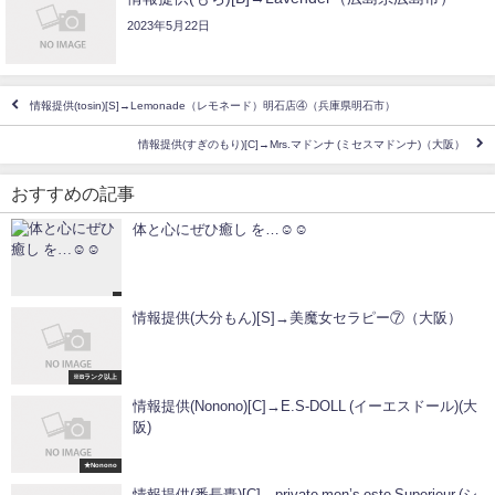
2023年5月22日
情報提供(tosin)[S]→Lemonade（レモネード）明石店④（兵庫県明石市）
情報提供(すぎのもり)[C]→Mrs.マドンナ (ミセスマドンナ)（大阪）
おすすめの記事
体と心にぜひ癒し を…☺☺
情報提供(大分もん)[S]→美魔女セラピー⑦（大阪）
※Bランク以上
情報提供(Nonono)[C]→E.S-DOLL (イーエスドール)(大
阪)
★Nonono
情報提供(番長轟)[C]→private men’s este Superieur (シ