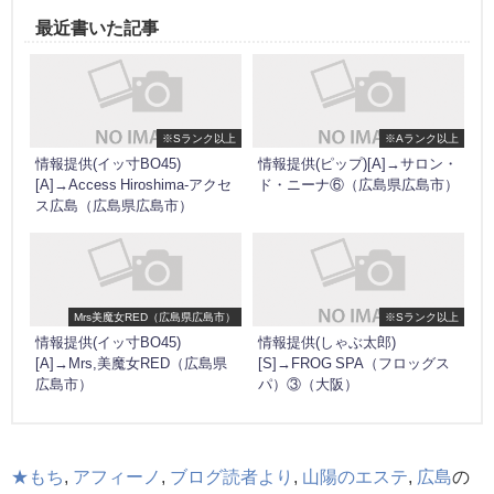
最近書いた記事
※Sランク以上
※Aランク以上
情報提供(イッ寸BO45)
情報提供(ピップ)[A]→サロン・
[A]→Access Hiroshima-アクセ
ド・ニーナ⑥（広島県広島市）
ス広島（広島県広島市）
Mrs美魔女RED（広島県広島市）
※Sランク以上
情報提供(イッ寸BO45)
情報提供(しゃぶ太郎)
[A]→Mrs,美魔女RED（広島県
[S]→FROG SPA（フロッグス
広島市）
パ）③（大阪）
★もち
,
アフィーノ
,
ブログ読者より
,
山陽のエステ
,
広島
の