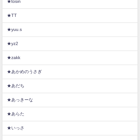
★tosin
★TT
★yuu.s
★yz2
★zakk
★あかめのうさぎ
★あだち
★あっきーな
★あらた
★いっさ