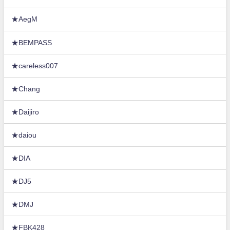
★AegM
★BEMPASS
★careless007
★Chang
★Daijiro
★daiou
★DIA
★DJ5
★DMJ
★FBK428