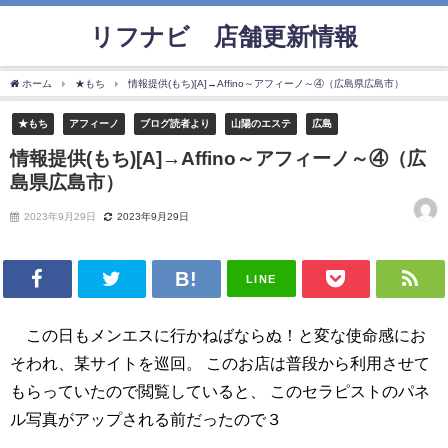
リフナビ®店舗更新情報
ホーム
★もち
情報提供(もち)[A]→Affino～アフィーノ～④（広島県広島市）
★もち
アフィーノ
ブログ読者より
山陽のエステ
広島
情報提供(もち)[A]→Affino～アフィーノ～④（広
島県広島市）
2023年9月29日
2023年9月29日
LINE
この日もメンエスに行かねばならぬ！と変な使命感にお
そわれ、某サイトを巡回。 このお店は普段から利用させて
もらっていたので閲覧していると、 このセラピストのパネ
ル写真がアップされる前だったので３