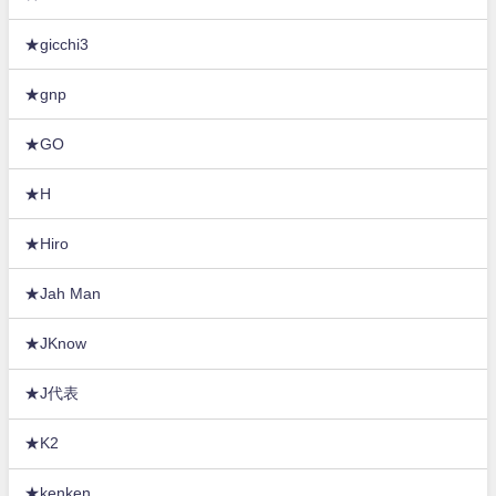
★gicchi3
★gnp
★GO
★H
★Hiro
★Jah Man
★JKnow
★J代表
★K2
★kenken