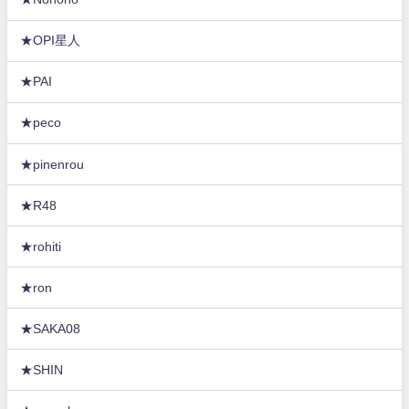
★OPI星人
★PAI
★peco
★pinenrou
★R48
★rohiti
★ron
★SAKA08
★SHIN