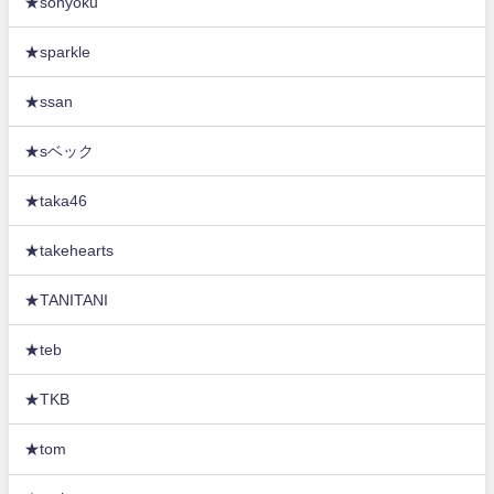
★sonyoku
★sparkle
★ssan
★sベック
★taka46
★takehearts
★TANITANI
★teb
★TKB
★tom