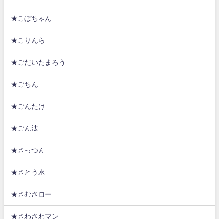
★こぼちゃん
★こりんら
★ごだいたまろう
★ごちん
★ごんたけ
★ごん汰
★さっつん
★さとう水
★さむさロー
★さわさわマン