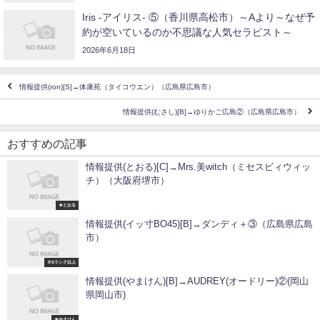
Iris -アイリス- ⑤（香川県高松市）～Aより～なぜ予
約が空いているのか不思議な人気セラピスト～
2026年6月18日
情報提供(ron)[S]→体康苑（タイコウエン）（広島県広島市）
情報提供(むさし)[B]→ゆりかご広島②（広島県広島市）
おすすめの記事
情報提供(とおる)[C]→Mrs.美witch（ミセスビィウィッ
チ）（大阪府堺市）
★とおる
情報提供(イッ寸BO45)[B]→ダンディ＋③（広島県広島
市）
※Sランク以上
情報提供(やまけん)[B]→AUDREY(オードリー)②(岡山
県岡山市)
★やまけん