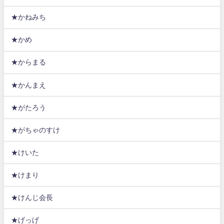
★かねみち
★かめ
★からまる
★かんまえ
★がたろう
★がちゃのすけ
★けいた
★けまり
★けんじ会長
★げっげ