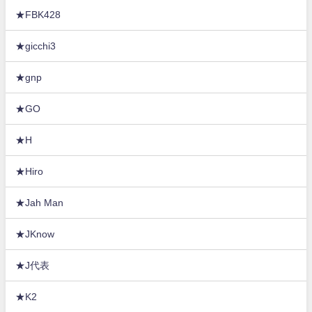
★FBK428
★gicchi3
★gnp
★GO
★H
★Hiro
★Jah Man
★JKnow
★J代表
★K2