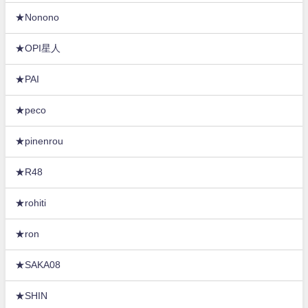
★Nonono
★OPI星人
★PAI
★peco
★pinenrou
★R48
★rohiti
★ron
★SAKA08
★SHIN