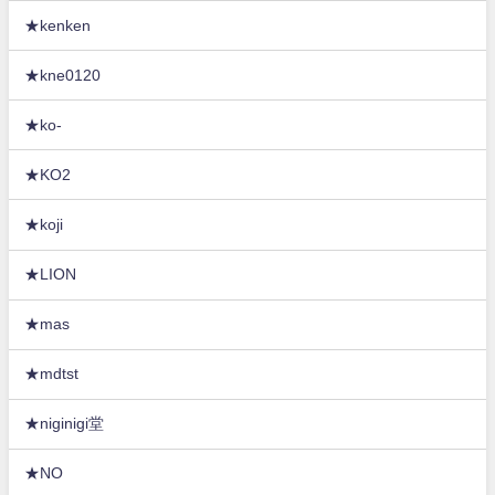
★kenken
★kne0120
★ko-
★KO2
★koji
★LION
★mas
★mdtst
★niginigi堂
★NO