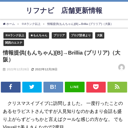
リフナビ®店舗更新情報
ホーム
※Aランク以上
情報提供(もんちゃん)[B]→Brillia (ブリリア)（大阪）
※Aランク以上
★もんちゃん
ブリリア
ブログ読者より
大阪
関西のエステ
情報提供(もんちゃん)[B]→Brillia (ブリリア)（大
阪）
2022年12月28日
2022年12月28日
LINE
クリスマスイブイブに訪問しました。 一度行ったことの
あるセラピストさんですが人見知りなのかあまり会話も盛
り上がらずどっちかと言えばクールな感じの方かな。 でも
Visualは美人さんなので2度目