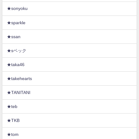
★sonyoku
★sparkle
★ssan
★sベック
★taka46
★takehearts
★TANITANI
★teb
★TKB
★tom