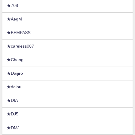
★708
★AegM
★BEMPASS
★careless007
★Chang
★Daijiro
★daiou
★DIA
★DJ5
★DMJ