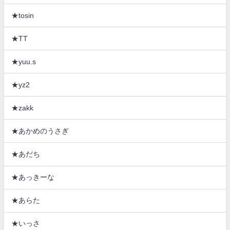
★tosin
★TT
★yuu.s
★yz2
★zakk
★あかめのうさぎ
★あだち
★あっきーな
★あらた
★いっさ