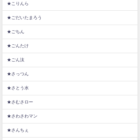
★こりんら
★ごだいたまろう
★ごちん
★ごんたけ
★ごん汰
★さっつん
★さとう水
★さむさロー
★さわさわマン
★さんちぇ