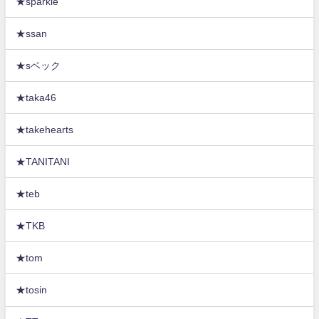
★sparkle
★ssan
★sベック
★taka46
★takehearts
★TANITANI
★teb
★TKB
★tom
★tosin