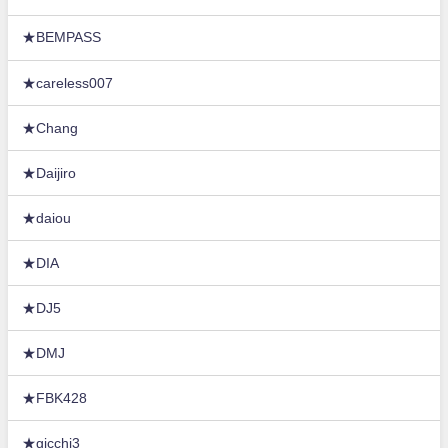
★BEMPASS
★careless007
★Chang
★Daijiro
★daiou
★DIA
★DJ5
★DMJ
★FBK428
★gicchi3