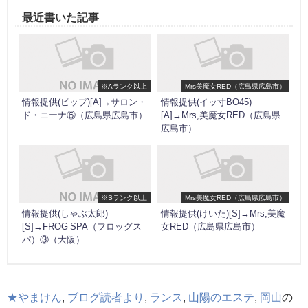
最近書いた記事
※Aランク以上
Mrs美魔女RED（広島県広島市）
情報提供(ピップ)[A]→サロン・
情報提供(イッ寸BO45)
ド・ニーナ⑥（広島県広島市）
[A]→Mrs,美魔女RED（広島県
広島市）
※Sランク以上
Mrs美魔女RED（広島県広島市）
情報提供(しゃぶ太郎)
情報提供(けいた)[S]→Mrs,美魔
[S]→FROG SPA（フロッグス
女RED（広島県広島市）
パ）③（大阪）
★やまけん
,
ブログ読者より
,
ランス
,
山陽のエステ
,
岡山
の