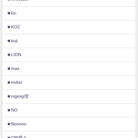
★ko-
★KO2
★koji
★LION
★mas
★mdtst
★niginigi堂
★NO
★Nonono
★OPI星人