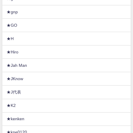
★gnp
★GO
★H
★Hiro
★Jah Man
★JKnow
★J代表
★K2
★kenken
★kne0120