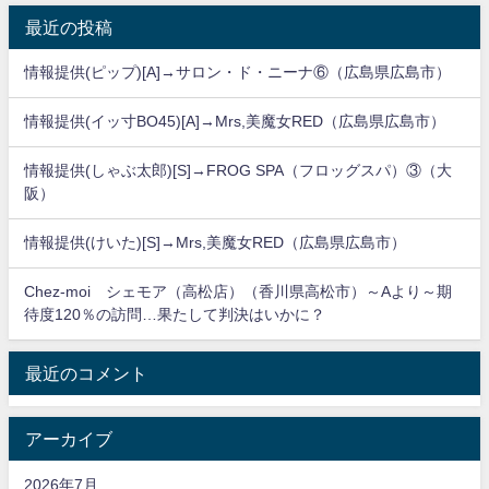
最近の投稿
情報提供(ピップ)[A]→サロン・ド・ニーナ⑥（広島県広島市）
情報提供(イッ寸BO45)[A]→Mrs,美魔女RED（広島県広島市）
情報提供(しゃぶ太郎)[S]→FROG SPA（フロッグスパ）③（大
阪）
情報提供(けいた)[S]→Mrs,美魔女RED（広島県広島市）
Chez-moi シェモア（高松店）（香川県高松市）～Aより～期
待度120％の訪問…果たして判決はいかに？
最近のコメント
アーカイブ
2026年7月