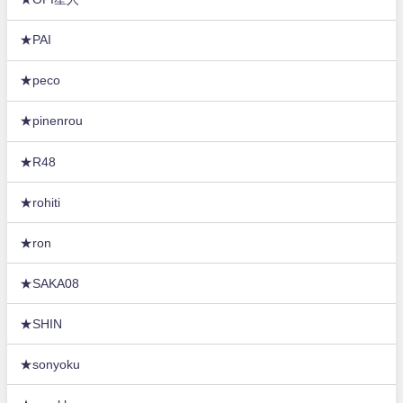
★PAI
★peco
★pinenrou
★R48
★rohiti
★ron
★SAKA08
★SHIN
★sonyoku