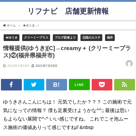
リフナビ®店舗更新情報
ホーム
★ゆうき
情報提供(ゆうき)[C]→creamy＋ (クリーミープラス)②(福井県福井市)
★ゆうき
クリーミープラス
ブログ読者より
北陸のエステ
福井
情報提供(ゆうき)[C]→creamy＋ (クリーミープラ
ス)②(福井県福井市)
2021年7月23日
2021年7月26日
LINE
ゆうきさんこんにちは！ 元気でしたか？？？ この施術で元
気になっての情報？ 僕も足裏受けようかな^^;; 最後は思い
もよらない展開で^-^ いい感じですね。 これでこそ泡ムー
ス施術の価値ありって感じですね// &nbsp