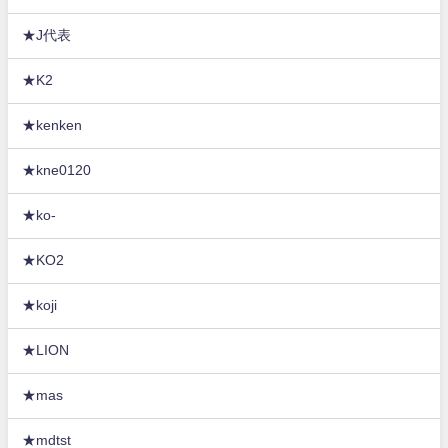
★J代表
★K2
★kenken
★kne0120
★ko-
★KO2
★koji
★LION
★mas
★mdtst