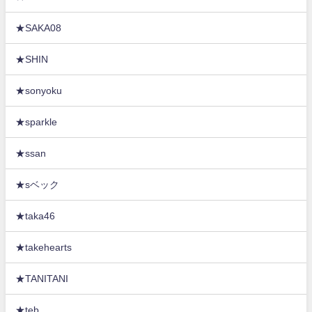
★SAKA08
★SHIN
★sonyoku
★sparkle
★ssan
★sベック
★taka46
★takehearts
★TANITANI
★teb