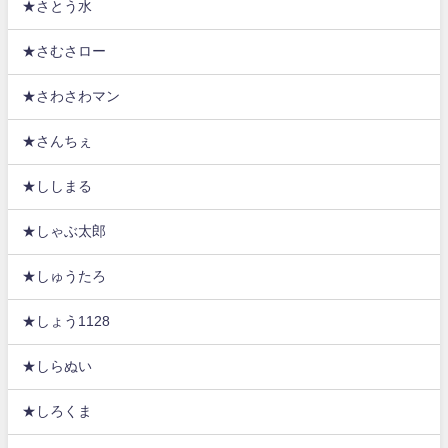
★さとう水
★さむさロー
★さわさわマン
★さんちぇ
★ししまる
★しゃぶ太郎
★しゅうたろ
★しょう1128
★しらぬい
★しろくま