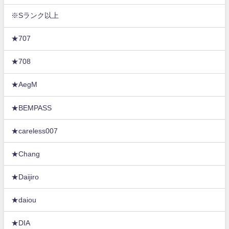
※Sランク以上
★707
★708
★AegM
★BEMPASS
★careless007
★Chang
★Daijiro
★daiou
★DIA