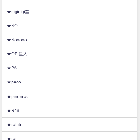
★niginigi堂
★NO
★Nonono
★OPI星人
★PAI
★peco
★pinenrou
★R48
★rohiti
★ron