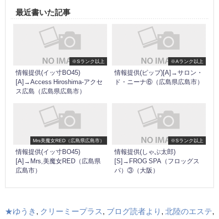
最近書いた記事
※Sランク以上
※Aランク以上
情報提供(イッ寸BO45)
情報提供(ピップ)[A]→サロン・
[A]→Access Hiroshima-アクセ
ド・ニーナ⑥（広島県広島市）
ス広島（広島県広島市）
Mrs美魔女RED（広島県広島市）
※Sランク以上
情報提供(イッ寸BO45)
情報提供(しゃぶ太郎)
[A]→Mrs,美魔女RED（広島県
[S]→FROG SPA（フロッグス
広島市）
パ）③（大阪）
★ゆうき
,
クリーミープラス
,
ブログ読者より
,
北陸のエステ
,