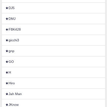
★DJ5
★DMJ
★FBK428
★gicchi3
★gnp
★GO
★H
★Hiro
★Jah Man
★JKnow