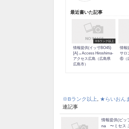
最近書いた記事
※Sランク以上
情報提供(イッ寸BO45)
情報提
[A]→Access Hiroshima-
サロ
アクセス広島（広島県
⑥（
広島市）
※Bランク以上
,
★らいおん
連記事
情報提供(ピップ)[
na 〜ミセス