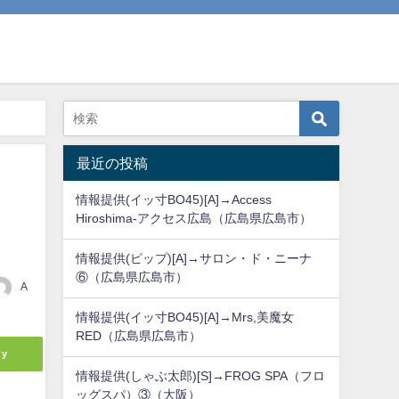
最近の投稿
情報提供(イッ寸BO45)[A]→Access
Hiroshima-アクセス広島（広島県広島市）
情報提供(ピップ)[A]→サロン・ド・ニーナ
⑥（広島県広島市）
A
情報提供(イッ寸BO45)[A]→Mrs,美魔女
RED（広島県広島市）
ly
情報提供(しゃぶ太郎)[S]→FROG SPA（フロ
ッグスパ）③（大阪）