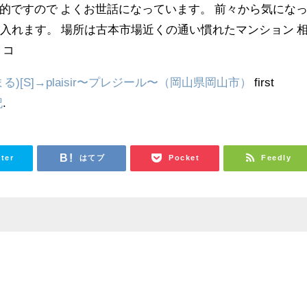
ですので よくお世話になっています。 前々から気にな
入れます。 場所は古本市場近くの通い慣れたマンション 
 コ
)[S]→plaisir〜プレジール〜（岡山県岡山市）
first
記
.
tter
はてブ
Pocket
Feedly