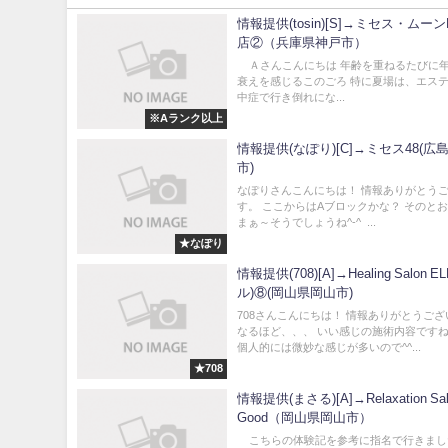
情報提供(tosin)[S]→ミセス・ムーン
店②（兵庫県神戸市）
Ａさんこんにちは 年齢を重ねるたびに
衰えを感じるこのごろ 特に夏場は、エス
中症で行き倒れにな...
※Aランク以上
情報提供(なぽり)[C]→ミセス48(広
市)
なぽりさんこんにちは！ 情報ありがとう
す。 ここからはAブロックかな？ そのとおり
まぁ～そうでしょうね^-^ ...
★なぽり
情報提供(708)[A]→Healing Salon E
ル)⑧(岡山県岡山市)
708さんこんにちは！ 情報ありがとうご
なるほど、、、 いい感じの施術内容ですね^^
個人的には微妙な感じが多いので^^...
★708
情報提供(まさる)[A]→Relaxation Sal
Good（岡山県岡山市）
こちらの体験記を参考に指名で行きまし