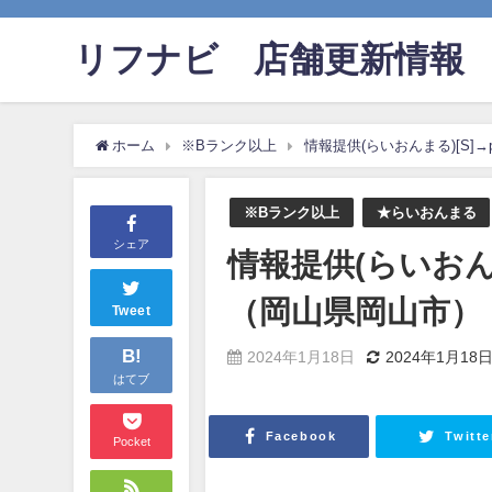
リフナビ®店舗更新情報
ホーム
※Bランク以上
情報提供(らいおんまる)[S]→
※Bランク以上
★らいおんまる
シェア
情報提供(らいおんま
（岡山県岡山市）
Tweet
B!
2024年1月18日
2024年1月18
はてブ
Facebook
Twitte
Pocket