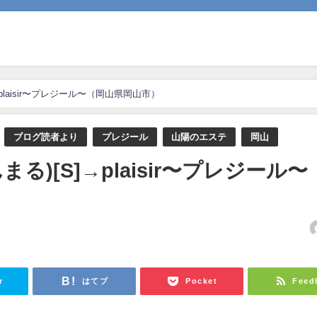
plaisir〜プレジール〜（岡山県岡山市）
ブログ読者より
プレジール
山陽のエステ
岡山
る)[S]→plaisir〜プレジール〜
日
r
はてブ
Pocket
Feed