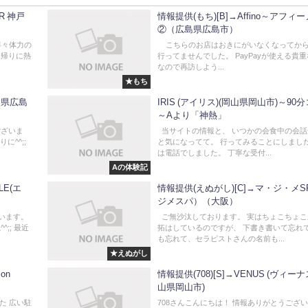
R 神戸
情報提供(もち)[B]→Affino～アフィ
②（広島県広島市）
年々体力の
こちらのお店はおきにがいなくなってか
テ帰りに熱
行ってませんでした。 PayPayが使える貴
なので再訪しよう...
★もち
島県広島
IRIS (アイリス)(岡山県岡山市)～90
～Aより「神熱」
ございま
当サイトの情報と、 いつかの会食中の会話
に^^;;
と気になってて。 行ってみることにしました
は電話でしました。 丁寧な受付...
Aの体験記
LLE(エ
情報提供(えぬがし)[C]→マ・ジ・メS
ジメスパ）（大阪）
ざいます。
ご無沙汰しております。 実はちょこちょこ
;; 最近
拓はしているのですが、 下書き書いて忘れ
も忘れて、セラピストさんの名前も...
★えぬがし
on
情報提供(708)[S]→VENUS (ヴィーナ
山県岡山市)
た 広い駐
708さんこんにちは！ 情報ありがとうござ