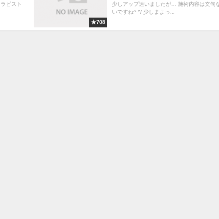
セラピスト
少しアップ迷いましたが… 施術内容は文句
いですね^-^/ 少しまよっ...
★708