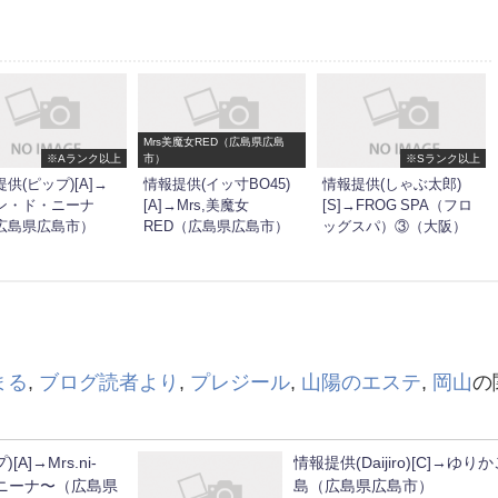
Mrs美魔女RED（広島県広島
※Aランク以上
市）
※Sランク以上
供(ピップ)[A]→
情報提供(イッ寸BO45)
情報提供(しゃぶ太郎)
ン・ド・ニーナ
[A]→Mrs,美魔女
[S]→FROG SPA（フロ
広島県広島市）
RED（広島県広島市）
ッグスパ）③（大阪）
まる
,
ブログ読者より
,
プレジール
,
山陽のエステ
,
岡山
の
A]→Mrs.ni-
情報提供(Daijiro)[C]→ゆり
 ニーナ〜（広島県
島（広島県広島市）