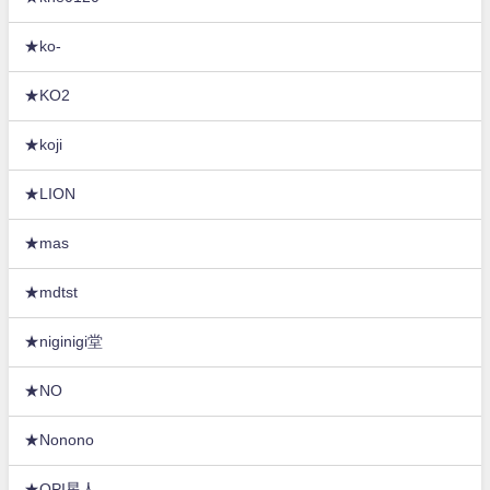
★ko-
★KO2
★koji
★LION
★mas
★mdtst
★niginigi堂
★NO
★Nonono
★OPI星人