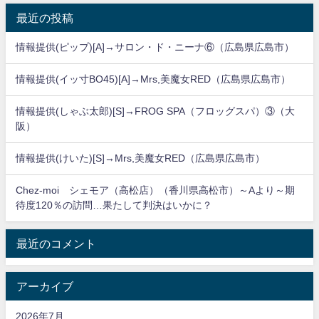
最近の投稿
情報提供(ピップ)[A]→サロン・ド・ニーナ⑥（広島県広島市）
情報提供(イッ寸BO45)[A]→Mrs,美魔女RED（広島県広島市）
情報提供(しゃぶ太郎)[S]→FROG SPA（フロッグスパ）③（大
阪）
情報提供(けいた)[S]→Mrs,美魔女RED（広島県広島市）
Chez-moi シェモア（高松店）（香川県高松市）～Aより～期
待度120％の訪問…果たして判決はいかに？
最近のコメント
アーカイブ
2026年7月