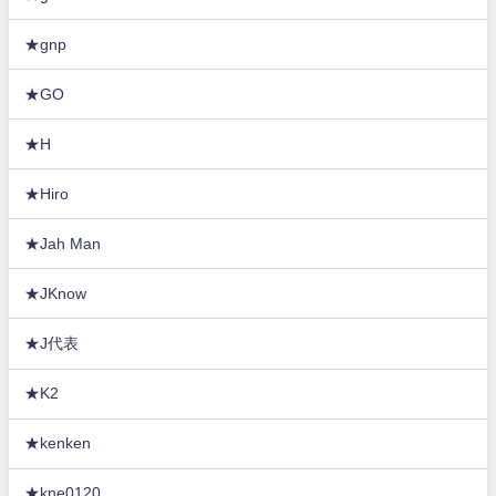
★gnp
★GO
★H
★Hiro
★Jah Man
★JKnow
★J代表
★K2
★kenken
★kne0120