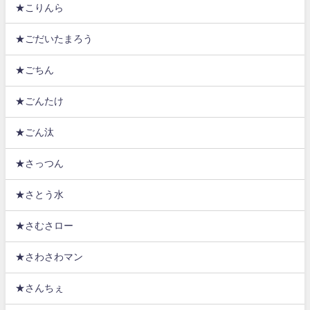
★こりんら
★ごだいたまろう
★ごちん
★ごんたけ
★ごん汰
★さっつん
★さとう水
★さむさロー
★さわさわマン
★さんちぇ