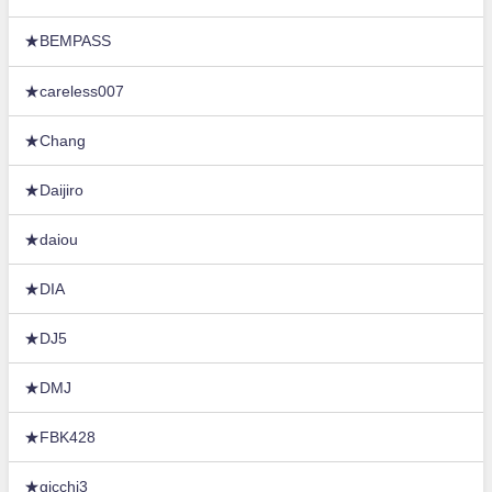
★BEMPASS
★careless007
★Chang
★Daijiro
★daiou
★DIA
★DJ5
★DMJ
★FBK428
★gicchi3