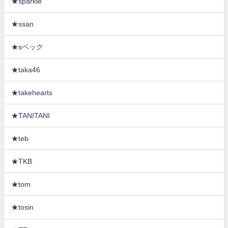
★sparkle
★ssan
★sベック
★taka46
★takehearts
★TANITANI
★teb
★TKB
★tom
★tosin