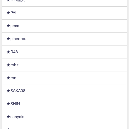
★PAI
★peco
★pinenrou
★R48
★rohiti
★ron
★SAKA08
★SHIN
★sonyoku