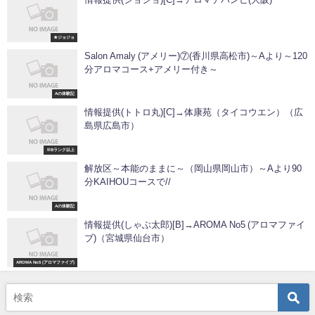
★ジョジョ
Salon Amaly (アメリー)⑦(香川県高松市)～Aより～120
分アロマコース+アメリー付き～
Aの体験記
情報提供(トトロ丸)[C]→体康苑（タイコウエン）（広
島県広島市）
※Bランク以上
解放区～本能のままに～（岡山県岡山市）～Aより90
分KAIHOUコースで//
Aの体験記
情報提供(しゃぶ太郎)[B]→AROMA No5 (アロマファイ
ブ)（宮城県仙台市）
AROMA No5 (アロマファイブ)