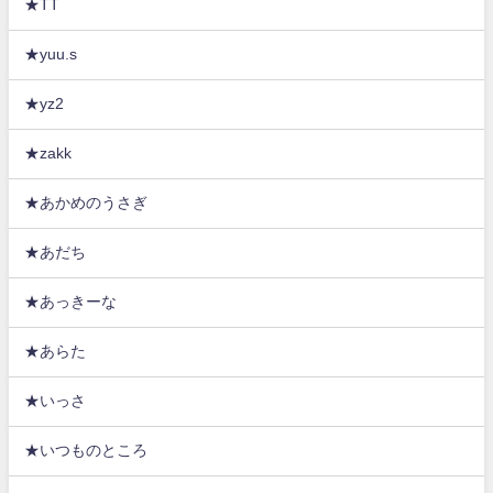
★TT
★yuu.s
★yz2
★zakk
★あかめのうさぎ
★あだち
★あっきーな
★あらた
★いっさ
★いつものところ