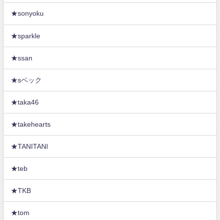
★sonyoku
★sparkle
★ssan
★sベック
★taka46
★takehearts
★TANITANI
★teb
★TKB
★tom