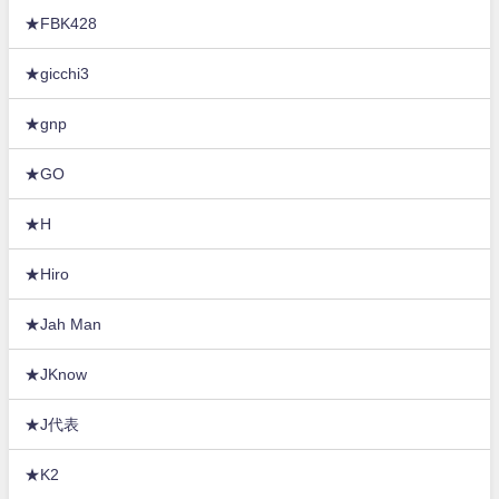
★FBK428
★gicchi3
★gnp
★GO
★H
★Hiro
★Jah Man
★JKnow
★J代表
★K2