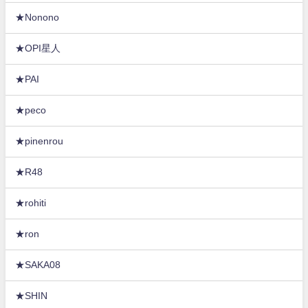
★Nonono
★OPI星人
★PAI
★peco
★pinenrou
★R48
★rohiti
★ron
★SAKA08
★SHIN