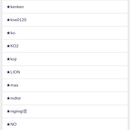
★kenken
★kne0120
★ko-
★KO2
★koji
★LION
★mas
★mdtst
★niginigi堂
★NO