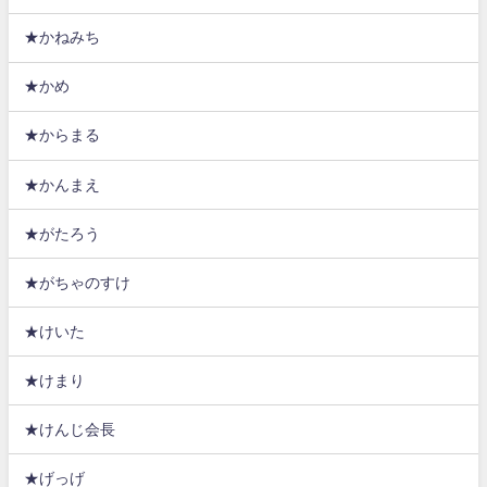
★かねみち
★かめ
★からまる
★かんまえ
★がたろう
★がちゃのすけ
★けいた
★けまり
★けんじ会長
★げっげ