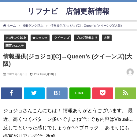
リフナビ®店舗更新情報
ホーム
※Bランク以上
情報提供(ジョジョ)[C]→Queen’s (クイーンズ)(大阪)
※Bランク以上
★ジョジョ
クイーンズ
ブログ読者より
大阪
関西のエステ
情報提供(ジョジョ)[C]→Queen’s (クイーンズ)(大
阪)
2021年6月8日
2021年6月10日
LINE
ジョジョさんこんにちは！ 情報ありがとうございます。 最
近、高くつくパターン多いですよね^^;; でも内容はVisualに
反してといった感じでしょうか^-^ ブロック… あまりにも
描写がリアルで^^;; 改修