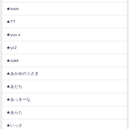
★tosin
★TT
★yuu.s
★yz2
★zakk
★あかめのうさぎ
★あだち
★あっきーな
★あらた
★いっさ