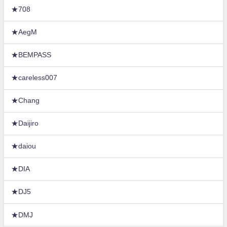
★708
★AegM
★BEMPASS
★careless007
★Chang
★Daijiro
★daiou
★DIA
★DJ5
★DMJ