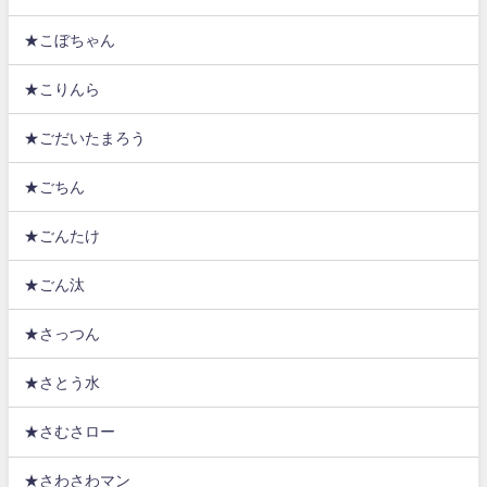
★こぼちゃん
★こりんら
★ごだいたまろう
★ごちん
★ごんたけ
★ごん汰
★さっつん
★さとう水
★さむさロー
★さわさわマン