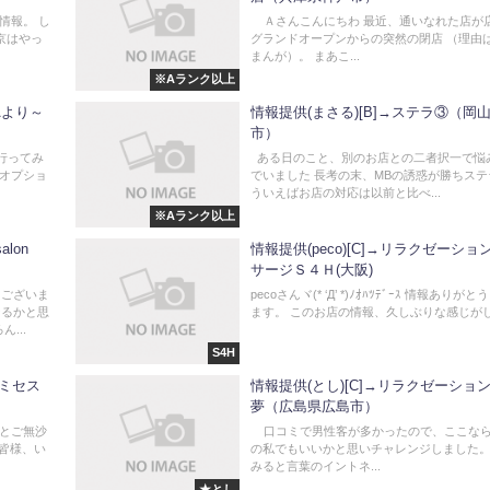
京情報。 し
Ａさんこんにちわ 最近、通いなれた店が
東京はやっ
グランドオープンからの突然の閉店 （理由
まんが）。 まあこ...
※Aランク以上
Aより～
情報提供(まさる)[B]→ステラ③（岡
市）
行ってみ
ある日のこと、別のお店との二者択一で悩
 オプショ
でいました 長考の末、MBの誘惑が勝ちステ
ういえばお店の対応は以前と比べ...
※Aランク以上
alon
情報提供(peco)[C]→リラクゼーショ
サージＳ４Ｈ(大阪)
うございま
pecoさんヾ(* ‘Д’ *)ﾉｵﾊﾂﾃﾞｰｽ 情報ありが
なるかと思
ます。 このお店の情報、久しぶりな感じがしま
...
S4H
 〜ミセス
情報提供(とし)[C]→リラクゼーショ
夢（広島県広島市）
分とご無沙
口コミで男性客が多かったので、ここな
皆様、い
の私でもいいかと思いチャレンジしました。
みると言葉のイントネ...
★とし