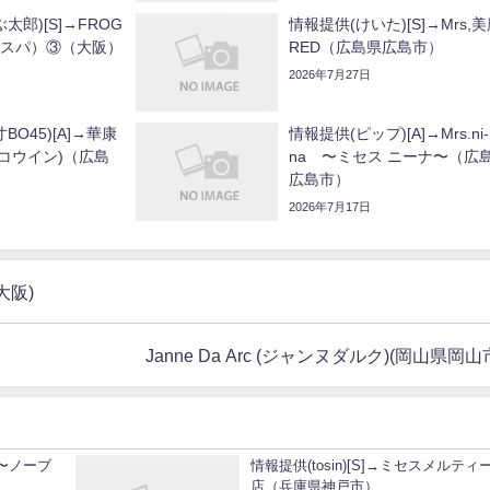
太郎)[S]→FROG
情報提供(けいた)[S]→Mrs,
グスパ）③（大阪）
RED（広島県広島市）
2026年7月27日
BO45)[A]→華康
情報提供(ピップ)[A]→Mrs.ni-
カコウイン)（広島
na 〜ミセス ニーナ〜（広
広島市）
2026年7月17日
大阪)
Janne Da Arc (ジャンヌダルク)(岡山県岡山
ND〜ノーブ
情報提供(tosin)[S]→ミセスメルティ
店（兵庫県神戸市）