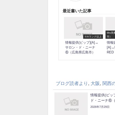
最近書いた記事
Mrs
※Aランク以上
市）
情報提供(ピップ)[A]→
情報提
サロン・ド・ニーナ
[A]
⑥（広島県広島市）
RE
ブログ読者より
,
大阪
,
関西
情報提供(ピップ
ド・ニーナ⑥
2026年7月29日