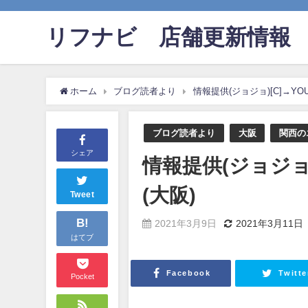
リフナビ®店舗更新情報
ホーム
ブログ読者より
情報提供(ジョジョ)[C]→YOU
ブログ読者より
大阪
関西の
シェア
情報提供(ジョジョ)
(大阪)
Tweet
B!
2021年3月9日
2021年3月11日
はてブ
Facebook
Twitte
Pocket