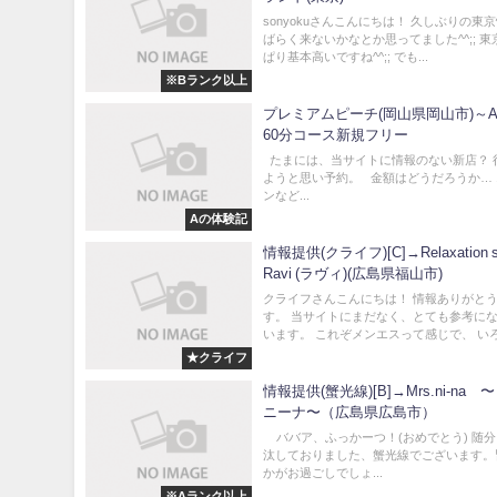
sonyokuさんこんにちは！ 久しぶりの東
ばらく来ないかなとか思ってました^^;; 
ぱり基本高いですね^^;; でも...
※Bランク以上
プレミアムピーチ(岡山県岡山市)～
60分コース新規フリー
たまには、当サイトに情報のない新店？ 
ようと思い予約。 金額はどうだろうか…
ンなど...
Aの体験記
情報提供(クライフ)[C]→Relaxation s
Ravi (ラヴィ)(広島県福山市)
クライフさんこんにちは！ 情報ありがと
す。 当サイトにまだなく、とても参考に
います。 これぞメンエスって感じで、 いろん
★クライフ
情報提供(蟹光線)[B]→Mrs.ni-na
ニーナ〜（広島県広島市）
ババア、ふっかーつ！(おめでとう) 随
汰しておりました、蟹光線でございます。
かがお過ごしでしょ...
※Aランク以上