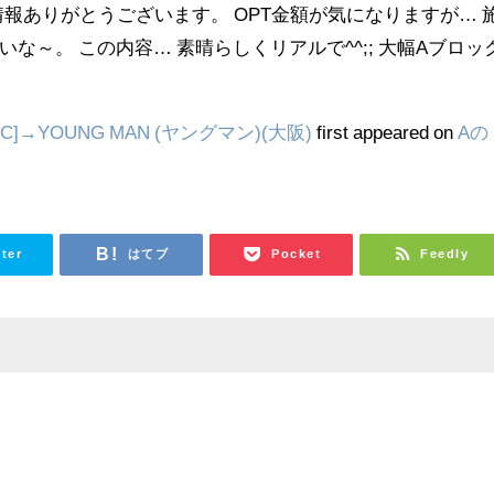
報ありがとうございます。 OPT金額が気になりますが… 
 いいな～。 この内容… 素晴らしくリアルで^^;; 大幅Aブロッ
]→YOUNG MAN (ヤングマン)(大阪)
first appeared on
Aの
tter
はてブ
Pocket
Feedly